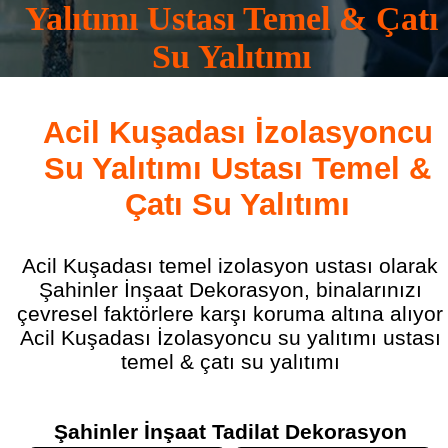
Yalıtımı Ustası Temel & Çatı
Su Yalıtımı
0532 165 16 83
Acil Kuşadası İzolasyoncu
Su Yalıtımı Ustası Temel &
Çatı Su Yalıtımı
Acil Kuşadası temel izolasyon ustası olarak
Şahinler İnşaat Dekorasyon, binalarınızı
çevresel faktörlere karşı koruma altına alıyor
Acil Kuşadası İzolasyoncu su yalıtımı ustası
temel & çatı su yalıtımı
Şahinler İnşaat Tadilat Dekorasyon