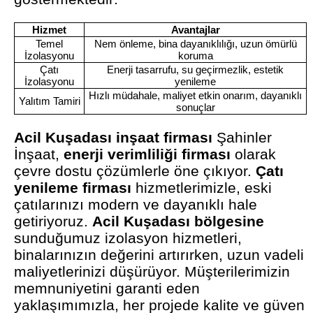
Hizmet
Avantajlar
Temel
Nem önleme, bina dayanıklılığı, uzun ömürlü
İzolasyonu
koruma
Çatı
Enerji tasarrufu, su geçirmezlik, estetik
İzolasyonu
yenileme
Hızlı müdahale, maliyet etkin onarım, dayanıklı
Yalıtım Tamiri
sonuçlar
Acil Kuşadası inşaat firması
Şahinler
İnşaat,
enerji verimliliği firması
olarak
çevre dostu çözümlerle öne çıkıyor.
Çatı
yenileme firması
hizmetlerimizle, eski
çatılarınızı modern ve dayanıklı hale
getiriyoruz.
Acil Kuşadası bölgesine
sunduğumuz izolasyon hizmetleri,
binalarınızın değerini artırırken, uzun vadeli
maliyetlerinizi düşürüyor. Müşterilerimizin
memnuniyetini garanti eden
yaklaşımımızla, her projede kalite ve güven