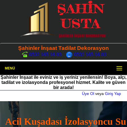
Şahinler İnşaat Tadilat Dekorasyon
0532 165 16 83
0532 165 16 83
MENÜ
Şahinler İnşaat ile eviniz ve iş yeriniz yenilensin! Boya, alçı,
tadilat ve izolasyonda profesyonel hizmet. Kalite ve güven
bir arada!
Üye Ol
veya
Giriş Yap
Acil Kuşadası İzolasyoncu Su