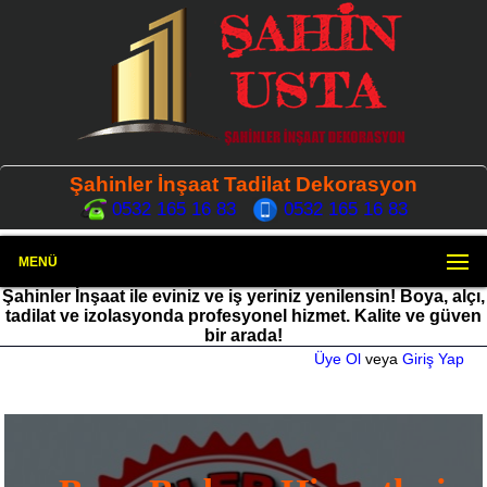
Şahinler İnşaat Tadilat Dekorasyon
0532 165 16 83
0532 165 16 83
MENÜ
Şahinler İnşaat ile eviniz ve iş yeriniz yenilensin! Boya, alçı,
tadilat ve izolasyonda profesyonel hizmet. Kalite ve güven
bir arada!
Üye Ol
veya
Giriş Yap