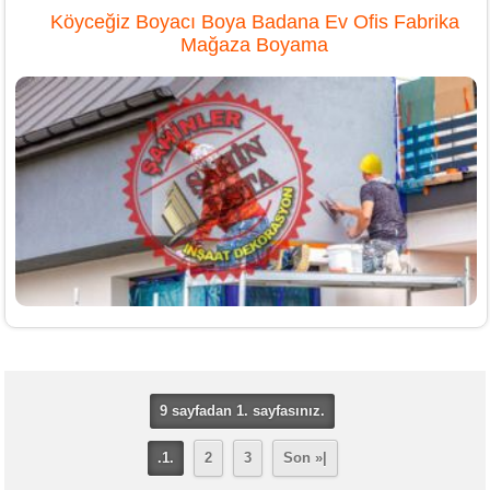
Köyceğiz Boyacı Boya Badana Ev Ofis Fabrika
Mağaza Boyama
9 sayfadan 1. sayfasınız.
.1.
2
3
Son »|