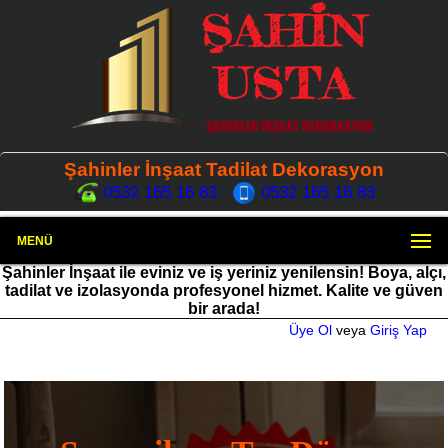
Şahinler İnşaat Tadilat Dekorasyon
0532 165 16 83
0532 165 16 83
MENÜ
Şahinler İnşaat ile eviniz ve iş yeriniz yenilensin! Boya, alçı,
tadilat ve izolasyonda profesyonel hizmet. Kalite ve güven
bir arada!
Üye Ol
veya
Giriş Yap