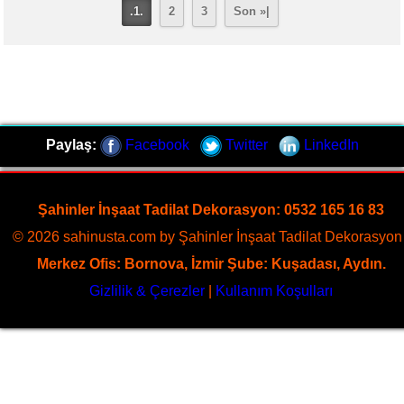
.1.
2
3
Son »|
Paylaş:
Facebook
Twitter
LinkedIn
Şahinler İnşaat Tadilat Dekorasyon: 0532 165 16 83
© 2026 sahinusta.com by Şahinler İnşaat Tadilat Dekorasyon 
Merkez Ofis: Bornova, İzmir Şube: Kuşadası, Aydın.
Gizlilik & Çerezler
|
Kullanım Koşulları