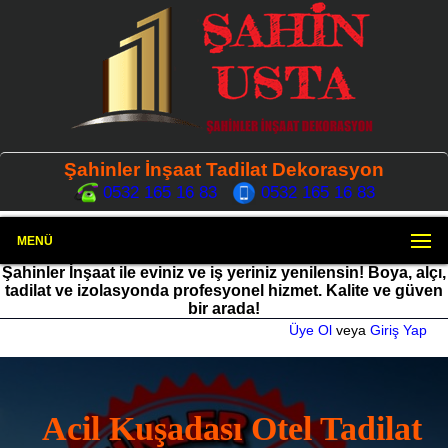
Şahinler İnşaat Tadilat Dekorasyon
0532 165 16 83
0532 165 16 83
MENÜ
Şahinler İnşaat ile eviniz ve iş yeriniz yenilensin! Boya, alçı,
tadilat ve izolasyonda profesyonel hizmet. Kalite ve güven
bir arada!
Üye Ol
veya
Giriş Yap
Acil Kuşadası Otel Tadilat