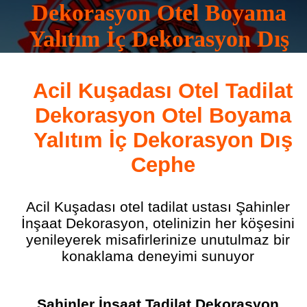
Dekorasyon Otel Boyama
Yalıtım İç Dekorasyon Dış
Cephe
Acil Kuşadası Otel Tadilat
0532 165 16 83
Dekorasyon Otel Boyama
Yalıtım İç Dekorasyon Dış
Cephe
Acil Kuşadası otel tadilat ustası Şahinler
İnşaat Dekorasyon, otelinizin her köşesini
yenileyerek misafirlerinize unutulmaz bir
konaklama deneyimi sunuyor
Şahinler İnşaat Tadilat Dekorasyon