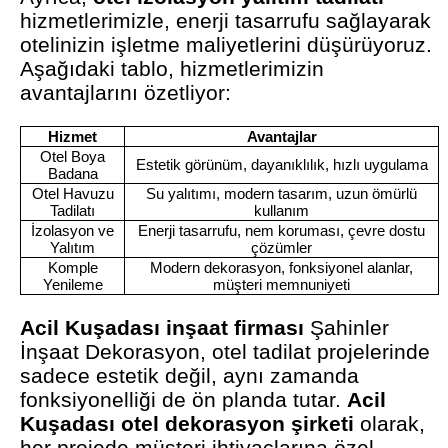
hizmetlerimizle, enerji tasarrufu sağlayarak
otelinizin işletme maliyetlerini düşürüyoruz.
Aşağıdaki tablo, hizmetlerimizin
avantajlarını özetliyor:
Hizmet
Avantajlar
Otel Boya
Estetik görünüm, dayanıklılık, hızlı uygulama
Badana
Otel Havuzu
Su yalıtımı, modern tasarım, uzun ömürlü
Tadilatı
kullanım
İzolasyon ve
Enerji tasarrufu, nem koruması, çevre dostu
Yalıtım
çözümler
Komple
Modern dekorasyon, fonksiyonel alanlar,
Yenileme
müşteri memnuniyeti
Acil Kuşadası inşaat firması
Şahinler
İnşaat Dekorasyon, otel tadilat projelerinde
sadece estetik değil, aynı zamanda
fonksiyonelliği de ön planda tutar.
Acil
Kuşadası otel dekorasyon şirketi
olarak,
her projede müşteri ihtiyaçlarına özel