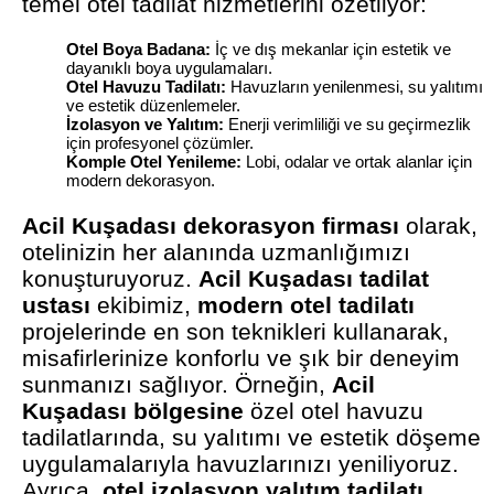
temel otel tadilat hizmetlerini özetliyor:
Otel Boya Badana:
İç ve dış mekanlar için estetik ve
dayanıklı boya uygulamaları.
Otel Havuzu Tadilatı:
Havuzların yenilenmesi, su yalıtımı
ve estetik düzenlemeler.
İzolasyon ve Yalıtım:
Enerji verimliliği ve su geçirmezlik
için profesyonel çözümler.
Komple Otel Yenileme:
Lobi, odalar ve ortak alanlar için
modern dekorasyon.
Acil Kuşadası dekorasyon firması
olarak,
otelinizin her alanında uzmanlığımızı
konuşturuyoruz.
Acil Kuşadası tadilat
ustası
ekibimiz,
modern otel tadilatı
projelerinde en son teknikleri kullanarak,
misafirlerinize konforlu ve şık bir deneyim
sunmanızı sağlıyor. Örneğin,
Acil
Kuşadası bölgesine
özel otel havuzu
tadilatlarında, su yalıtımı ve estetik döşeme
uygulamalarıyla havuzlarınızı yeniliyoruz.
Ayrıca,
otel izolasyon yalıtım tadilatı