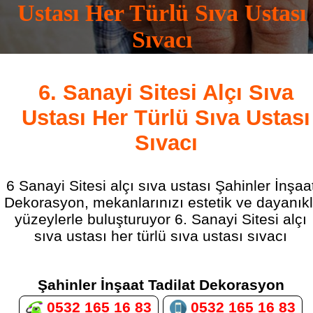
Ustası Her Türlü Sıva Ustası
Sıvacı
0532 165 16 83
6. Sanayi Sitesi Alçı Sıva
Ustası Her Türlü Sıva Ustası
Sıvacı
6 Sanayi Sitesi alçı sıva ustası Şahinler İnşaa
Dekorasyon, mekanlarınızı estetik ve dayanıkl
yüzeylerle buluşturuyor 6. Sanayi Sitesi alçı
sıva ustası her türlü sıva ustası sıvacı
Şahinler İnşaat Tadilat Dekorasyon
0532 165 16 83
0532 165 16 83