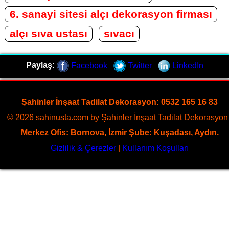
6. sanayi sitesi alçı dekorasyon firması
alçı sıva ustası
sıvacı
Paylaş:
Facebook
Twitter
LinkedIn
Şahinler İnşaat Tadilat Dekorasyon: 0532 165 16 83
© 2026 sahinusta.com by Şahinler İnşaat Tadilat Dekorasyon 
Merkez Ofis: Bornova, İzmir Şube: Kuşadası, Aydın.
Gizlilik & Çerezler
|
Kullanım Koşulları