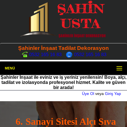
Şahinler İnşaat Tadilat Dekorasyon
0532 165 16 83
0532 165 16 83
MENÜ
Şahinler İnşaat ile eviniz ve iş yeriniz yenilensin! Boya, alçı,
tadilat ve izolasyonda profesyonel hizmet. Kalite ve güven
bir arada!
Üye Ol
veya
Giriş Yap
6. Sanayi Sitesi Alçı Sıva