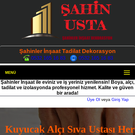
Şahinler İnşaat Tadilat Dekorasyon
0532 165 16 83
0532 165 16 83
MENÜ
Şahinler İnşaat ile eviniz ve iş yeriniz yenilensin! Boya, alçı,
tadilat ve izolasyonda profesyonel hizmet. Kalite ve güven
bir arada!
Üye Ol
veya
Giriş Yap
Kuyucak Alçı Sıva Ustası Her