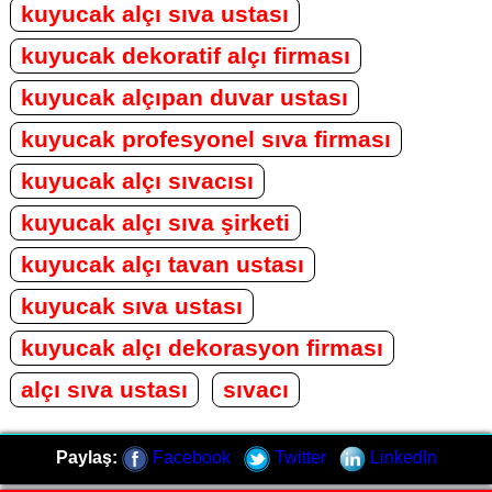
kuyucak alçı sıva ustası
kuyucak dekoratif alçı firması
kuyucak alçıpan duvar ustası
kuyucak profesyonel sıva firması
kuyucak alçı sıvacısı
kuyucak alçı sıva şirketi
kuyucak alçı tavan ustası
kuyucak sıva ustası
kuyucak alçı dekorasyon firması
alçı sıva ustası
sıvacı
Paylaş:
Facebook
Twitter
LinkedIn