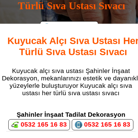
Türlü Sıva Ustası Sıvacı
0532 165 16 83
Kuyucak Alçı Sıva Ustası He
Türlü Sıva Ustası Sıvacı
Kuyucak alçı sıva ustası Şahinler İnşaat
Dekorasyon, mekanlarınızı estetik ve dayanıkl
yüzeylerle buluşturuyor Kuyucak alçı sıva
ustası her türlü sıva ustası sıvacı
Şahinler İnşaat Tadilat Dekorasyon
0532 165 16 83
0532 165 16 83