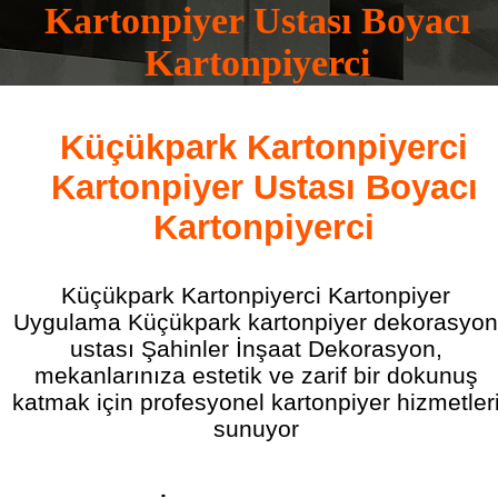
Kartonpiyer Ustası Boyacı
Kartonpiyerci
0532 165 16 83
Küçükpark Kartonpiyerci
Kartonpiyer Ustası Boyacı
Kartonpiyerci
Küçükpark Kartonpiyerci Kartonpiyer
Uygulama Küçükpark kartonpiyer dekorasyon
ustası Şahinler İnşaat Dekorasyon,
mekanlarınıza estetik ve zarif bir dokunuş
katmak için profesyonel kartonpiyer hizmetler
sunuyor