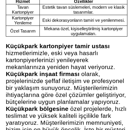
Hizmet
Özellikler
Tavan
Estetik tavan süslemeleri, modern ve klasik
Kartonpiyer
tasarımlar.
Kartonpiyer
Eski dekorasyonların tamiri ve yenilenmesi.
Yenileme
Mekana özel, kişiselleştirilmiş kartonpiyer
Özel Tasarım
uygulamaları.
Küçükpark kartonpiyer tamir ustası
hizmetlerimizle, eski veya hasarlı
kartonpiyerlerinizi yenileyerek
mekanlarınıza yeniden hayat veriyoruz.
Küçükpark inşaat firması
olarak,
projelerinizde şeffaf iletişim ve profesyonel
bir yaklaşım sunuyoruz. Müşterilerimizin
ihtiyaçlarına göre özel çözümler geliştiriyor,
bütçelerine uygun planlamalar yapıyoruz.
Küçükpark bölgesine
özel projelerde, hızlı
teslimat ve yüksek kaliteli işçilikle fark
yaratıyoruz. Müşterilerimizin memnuniyeti,
bizim için en büyük öncelik. İşte bir müşteri