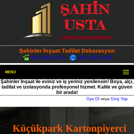
Şahinler İnşaat Tadilat Dekorasyon
0532 165 16 83
0532 165 16 83
MENÜ
Şahinler İnşaat ile eviniz ve iş yeriniz yenilensin! Boya, alçı,
tadilat ve izolasyonda profesyonel hizmet. Kalite ve güven
bir arada!
Üye Ol
veya
Giriş Yap
Küçükpark Kartonpiyerci