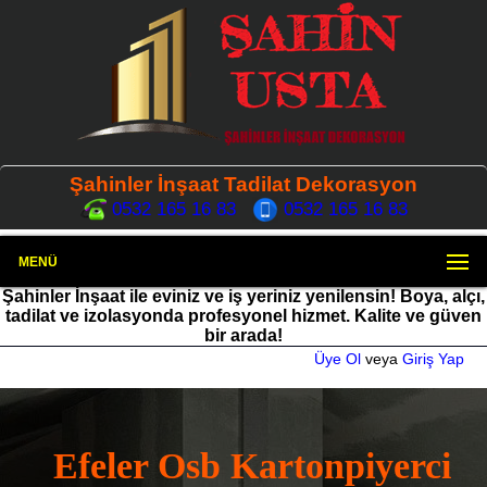
Şahinler İnşaat Tadilat Dekorasyon
0532 165 16 83
0532 165 16 83
MENÜ
Şahinler İnşaat ile eviniz ve iş yeriniz yenilensin! Boya, alçı,
tadilat ve izolasyonda profesyonel hizmet. Kalite ve güven
bir arada!
Üye Ol
veya
Giriş Yap
Efeler Osb Kartonpiyerci