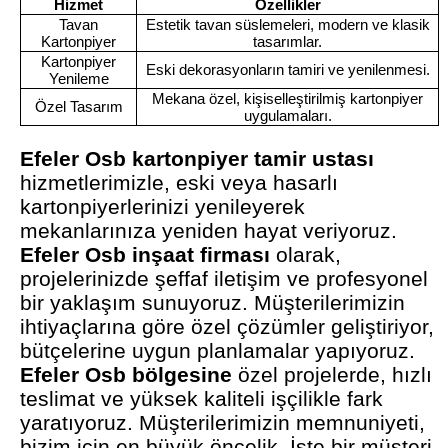
Hizmet
Özellikler
Tavan
Estetik tavan süslemeleri, modern ve klasik
Kartonpiyer
tasarımlar.
Kartonpiyer
Eski dekorasyonların tamiri ve yenilenmesi.
Yenileme
Mekana özel, kişiselleştirilmiş kartonpiyer
Özel Tasarım
uygulamaları.
Efeler Osb kartonpiyer tamir ustası
hizmetlerimizle, eski veya hasarlı
kartonpiyerlerinizi yenileyerek
mekanlarınıza yeniden hayat veriyoruz.
Efeler Osb inşaat firması
olarak,
projelerinizde şeffaf iletişim ve profesyonel
bir yaklaşım sunuyoruz. Müşterilerimizin
ihtiyaçlarına göre özel çözümler geliştiriyor,
bütçelerine uygun planlamalar yapıyoruz.
Efeler Osb bölgesine
özel projelerde, hızlı
teslimat ve yüksek kaliteli işçilikle fark
yaratıyoruz. Müşterilerimizin memnuniyeti,
bizim için en büyük öncelik. İşte bir müşteri