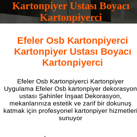
Kartonpiyer Ustası Boyacı
Kartonpiyerci
0532 165 16 83
Efeler Osb Kartonpiyerci
Kartonpiyer Ustası Boyacı
Kartonpiyerci
Efeler Osb Kartonpiyerci Kartonpiyer
Uygulama Efeler Osb kartonpiyer dekorasyon
ustası Şahinler İnşaat Dekorasyon,
mekanlarınıza estetik ve zarif bir dokunuş
katmak için profesyonel kartonpiyer hizmetler
sunuyor