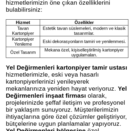
hizmetlerimizin öne çıkan özelliklerini
bulabilirsiniz:
Hizmet
Özellikler
Tavan
Estetik tavan süslemeleri, modern ve klasik
Kartonpiyer
tasarımlar.
Kartonpiyer
Eski dekorasyonların tamiri ve yenilenmesi.
Yenileme
Mekana özel, kişiselleştirilmiş kartonpiyer
Özel Tasarım
uygulamaları.
Yel Değirmenleri kartonpiyer tamir ustası
hizmetlerimizle, eski veya hasarlı
kartonpiyerlerinizi yenileyerek
mekanlarınıza yeniden hayat veriyoruz.
Yel
Değirmenleri inşaat firması
olarak,
projelerinizde şeffaf iletişim ve profesyonel
bir yaklaşım sunuyoruz. Müşterilerimizin
ihtiyaçlarına göre özel çözümler geliştiriyor,
bütçelerine uygun planlamalar yapıyoruz.
Yel Değirmenleri bölgesine
özel