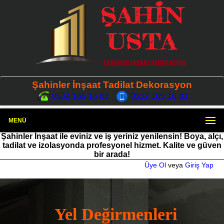
Şahinler İnşaat Tadilat Dekorasyon
0532 165 16 83
0532 165 16 83
MENÜ
Şahinler İnşaat ile eviniz ve iş yeriniz yenilensin! Boya, alçı,
tadilat ve izolasyonda profesyonel hizmet. Kalite ve güven
bir arada!
Üye Ol
veya
Giriş Yap
Yel Değirmenleri