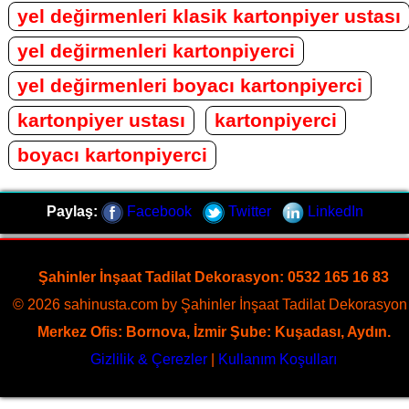
yel değirmenleri klasik kartonpiyer ustası
yel değirmenleri kartonpiyerci
yel değirmenleri boyacı kartonpiyerci
kartonpiyer ustası
kartonpiyerci
boyacı kartonpiyerci
Paylaş:
Facebook
Twitter
LinkedIn
Şahinler İnşaat Tadilat Dekorasyon: 0532 165 16 83
© 2026 sahinusta.com by Şahinler İnşaat Tadilat Dekorasyon 
Merkez Ofis: Bornova, İzmir Şube: Kuşadası, Aydın.
Gizlilik & Çerezler
|
Kullanım Koşulları