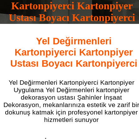
Kartonpiyerci Kartonpiyer
Ustası Boyacı Kartonpiyerci
0532 165 16 83
Yel Değirmenleri
Kartonpiyerci Kartonpiyer
Ustası Boyacı Kartonpiyerci
Yel Değirmenleri Kartonpiyerci Kartonpiyer
Uygulama Yel Değirmenleri kartonpiyer
dekorasyon ustası Şahinler İnşaat
Dekorasyon, mekanlarınıza estetik ve zarif bi
dokunuş katmak için profesyonel kartonpiyer
hizmetleri sunuyor