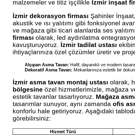
malzemeler ve titiz işçilikle
İzmir inşaat f
İzmir dekorasyon firması
Şahinler İnşaat
akustik ve ısı yalıtımı gibi fonksiyonel ava
ve mağaza gibi ticari alanlarda ses yalıtım
firması
olarak, led aydınlatma entegrasyon
kavuşturuyoruz.
İzmir tadilat ustası
ekibim
ihtiyaçlarınıza özel çözümler üretir ve pro
Alçıpan Asma Tavan:
Hafif, dayanıklı ve modern tasarım
Dekoratif Asma Tavan:
Mekanlarınıza estetik bir dokun
İzmir asma tavan montaj ustası
olarak, h
bölgesine
özel hizmetlerimizle, mağaza ve 
estetik tavanlar tasarlıyoruz.
Mağaza asma 
tasarımlar sunuyor, aynı zamanda
ofis as
konforlu hale getiriyoruz. Aşağıdaki tablo
görebilirsiniz:
Hizmet Türü