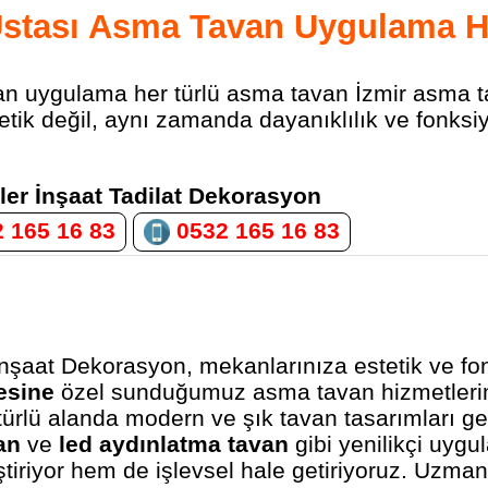
Ustası Asma Tavan Uygulama H
an uygulama her türlü asma tavan İzmir asma t
tik değil, aynı zamanda dayanıklılık ve fonksiyo
ler İnşaat Tadilat Dekorasyon
 165 16 83
0532 165 16 83
İnşaat Dekorasyon, mekanlarınıza estetik ve fon
esine
özel sunduğumuz asma tavan hizmetlerim
türlü alanda modern ve şık tavan tasarımları ge
an
ve
led aydınlatma tavan
gibi yenilikçi uygu
iriyor hem de işlevsel hale getiriyoruz. Uzman e