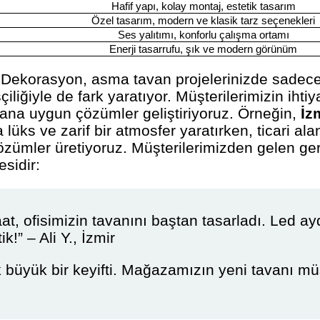
Hafif yapı, kolay montaj, estetik tasarım
Özel tasarım, modern ve klasik tarz seçenekleri
Ses yalıtımı, konforlu çalışma ortamı
Enerji tasarrufu, şık ve modern görünüm
 Dekorasyon, asma tavan projelerinizde sadece
liğiyle de fark yaratıyor. Müşterilerimizin ihtiy
kana uygun çözümler geliştiriyoruz. Örneğin,
İz
a lüks ve zarif bir atmosfer yaratırken, ticari al
özümler üretiyoruz. Müşterilerimizden gelen geri
esidir:
at, ofisimizin tavanını baştan tasarladı. Led a
k!” – Ali Y., İzmir
 büyük bir keyifti. Mağazamızın yeni tavanı müş