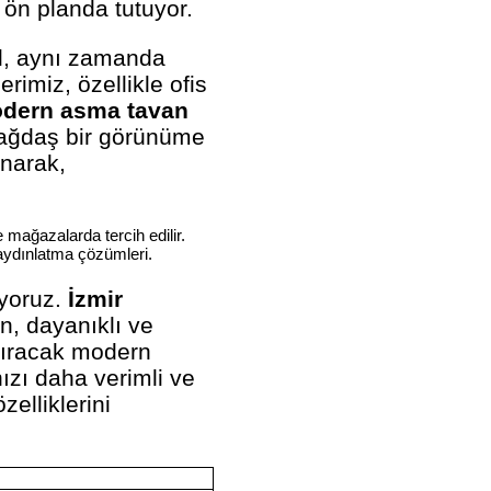
ön planda tutuyor.
il, aynı zamanda
rimiz, özellikle ofis
dern asma tavan
 çağdaş bir görünüme
unarak,
e mağazalarda tercih edilir.
 aydınlatma çözümleri.
uyoruz.
İzmir
un, dayanıklı ve
rtıracak modern
ızı daha verimli ve
elliklerini