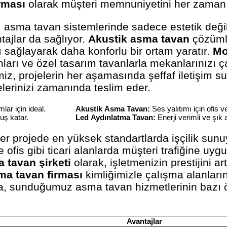
irması
olarak müşteri memnuniyetini her zaman 
, asma tavan sistemlerinde sadece estetik değ
ntajlar da sağlıyor.
Akustik asma tavan
çözümle
ı sağlayarak daha konforlu bir ortam yaratır.
Mo
ları ve özel tasarım tavanlarla mekanlarınızı
iz, projelerin her aşamasında şeffaf iletişim s
jelerinizi zamanında teslim eder.
lar için ideal.
Akustik Asma Tavan:
Ses yalıtımı için ofis v
uş katar.
Led Aydınlatma Tavan:
Enerji verimli ve şık
er projede en yüksek standartlarda işçilik sun
ofis gibi ticari alanlarda müşteri trafiğine uyg
tavan şirketi
olarak, işletmenizin prestijini a
ma tavan firması
kimliğimizle çalışma alanların
da, sunduğumuz asma tavan hizmetlerinin bazı öz
Avantajlar