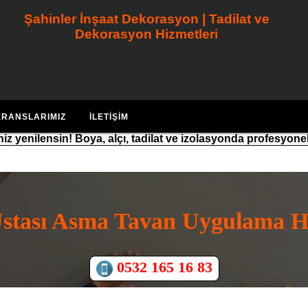
Şahinler İnşaat Dekorasyon | Tadilat ve
Dekorasyon Hizmetleri
ERANSLARIMIZ
İLETIŞIM
riniz yenilensin! Boya, alçı, tadilat ve izolasyonda profesyone
Ustası Asma Tavan Uygulama H
0532 165 16 83