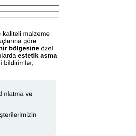
 kaliteli malzeme
açlarına göre
mir bölgesine
özel
anlarda
estetik asma
 bildirimler,
ydınlatma ve
terilerimizin