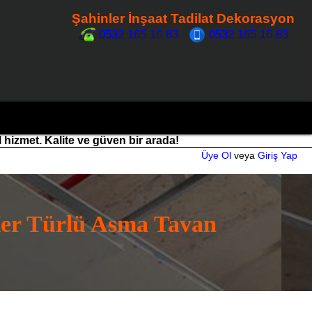
Şahinler İnşaat Tadilat Dekorasyon
0532 165 16 83
0532 165 16 83
l hizmet. Kalite ve güven bir arada!
Üye Ol
veya
Giriş Yap
er Türlü Asma Tavan