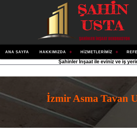
ANA SAYFA
HAKKIMIZDA
HIZMETLERIMIZ
REF
Şahinler İnşaat ile eviniz ve iş ye
İzmir Asma Tavan 