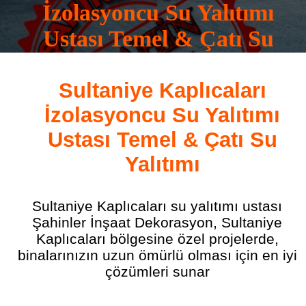
İzolasyoncu Su Yalıtımı
Ustası Temel & Çatı Su
Yalıtımı
Sultaniye Kaplıcaları
0532 165 16 83
İzolasyoncu Su Yalıtımı
Ustası Temel & Çatı Su
Yalıtımı
Sultaniye Kaplıcaları su yalıtımı ustası
Şahinler İnşaat Dekorasyon, Sultaniye
Kaplıcaları bölgesine özel projelerde,
binalarınızın uzun ömürlü olması için en iyi
çözümleri sunar