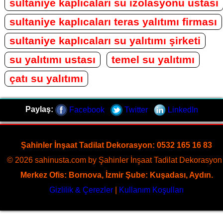
sultaniye kaplıcaları su izolasyonu ustası
sultaniye kaplıcaları teras yalıtımı firması
sultaniye kaplıcaları su yalıtımı şirketi
su yalıtımı ustası
temel su yalıtımı
çatı su yalıtımı
Paylaş:
Facebook
Twitter
LinkedIn
Şahinler İnşaat Tadilat Dekorasyon: 0532 165 16 83
© 2026 sahinusta.com by Şahinler İnşaat Tadilat Dekorasyon 
Merkez Ofis: Bornova, İzmir Şube: Kuşadası, Aydın.
Gizlilik & Çerezler
|
Kullanım Koşulları