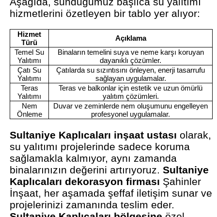
Aşağıda, sunduğumuz başlıca su yalıtımı
hizmetlerini özetleyen bir tablo yer alıyor:
Hizmet
Açıklama
Türü
Temel Su
Binaların temelini suya ve neme karşı koruyan
Yalıtımı
dayanıklı çözümler.
Çatı Su
Çatılarda su sızıntısını önleyen, enerji tasarrufu
Yalıtımı
sağlayan uygulamalar.
Teras
Teras ve balkonlar için estetik ve uzun ömürlü
Yalıtımı
yalıtım çözümleri.
Nem
Duvar ve zeminlerde nem oluşumunu engelleyen
Önleme
profesyonel uygulamalar.
Sultaniye Kaplıcaları inşaat ustası
olarak,
su yalıtımı projelerinde sadece koruma
sağlamakla kalmıyor, aynı zamanda
binalarınızın değerini artırıyoruz.
Sultaniye
Kaplıcaları dekorasyon firması
Şahinler
İnşaat, her aşamada şeffaf iletişim sunar ve
projelerinizi zamanında teslim eder.
Sultaniye Kaplıcaları bölgesine
özel