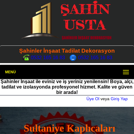
Şahinler İnşaat Tadilat Dekorasyon
0532 165 16 83
0532 165 16 83
MENÜ
Şahinler İnşaat ile eviniz ve iş yeriniz yenilensin! Boya, alçı,
tadilat ve izolasyonda profesyonel hizmet. Kalite ve güven
bir arada!
Üye Ol
veya
Giriş Yap
Sultaniye Kaplıcaları