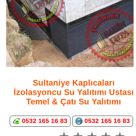
Sultaniye Kaplıcaları
İzolasyoncu Su Yalıtımı Ustası
Temel & Çatı Su Yalıtımı
0532 165 16 83
0532 165 16 83