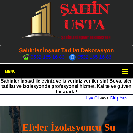
Şahinler İnşaat Tadilat Dekorasyon
0532 165 16 83
0532 165 16 83
MENÜ
Şahinler İnşaat ile eviniz ve iş yeriniz yenilensin! Boya, alçı,
tadilat ve izolasyonda profesyonel hizmet. Kalite ve güven
bir arada!
Üye Ol
veya
Giriş Yap
Efeler İzolasyoncu Su