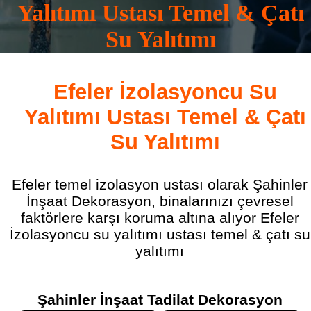
Yalıtımı Ustası Temel & Çatı
Su Yalıtımı
0532 165 16 83
Efeler İzolasyoncu Su
Yalıtımı Ustası Temel & Çatı
Su Yalıtımı
Efeler temel izolasyon ustası olarak Şahinler
İnşaat Dekorasyon, binalarınızı çevresel
faktörlere karşı koruma altına alıyor Efeler
İzolasyoncu su yalıtımı ustası temel & çatı su
yalıtımı
Şahinler İnşaat Tadilat Dekorasyon