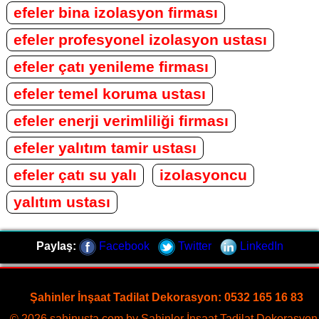
efeler bina izolasyon firması
efeler profesyonel izolasyon ustası
efeler çatı yenileme firması
efeler temel koruma ustası
efeler enerji verimliliği firması
efeler yalıtım tamir ustası
efeler çatı su yalı
izolasyoncu
yalıtım ustası
Paylaş:
Facebook
Twitter
LinkedIn
Şahinler İnşaat Tadilat Dekorasyon: 0532 165 16 83
© 2026 sahinusta.com by Şahinler İnşaat Tadilat Dekorasyon 