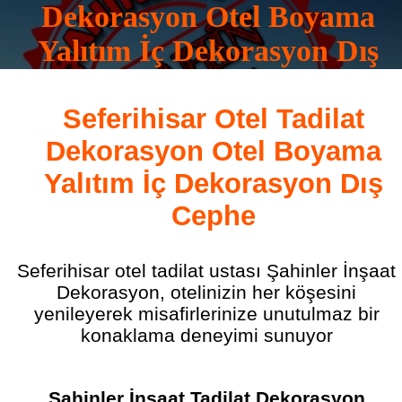
Dekorasyon Otel Boyama
Yalıtım İç Dekorasyon Dış
Cephe
Seferihisar Otel Tadilat
0532 165 16 83
Dekorasyon Otel Boyama
Yalıtım İç Dekorasyon Dış
Cephe
Seferihisar otel tadilat ustası Şahinler İnşaat
Dekorasyon, otelinizin her köşesini
yenileyerek misafirlerinize unutulmaz bir
konaklama deneyimi sunuyor
Şahinler İnşaat Tadilat Dekorasyon