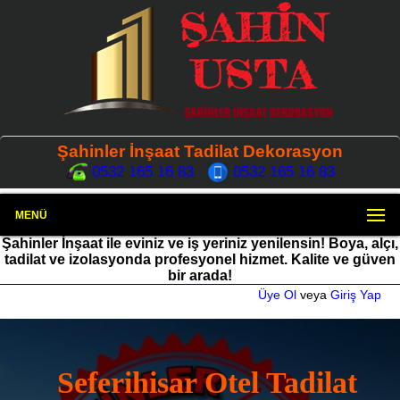
Şahinler İnşaat Tadilat Dekorasyon
0532 165 16 83
0532 165 16 83
MENÜ
Şahinler İnşaat ile eviniz ve iş yeriniz yenilensin! Boya, alçı,
tadilat ve izolasyonda profesyonel hizmet. Kalite ve güven
bir arada!
Üye Ol
veya
Giriş Yap
Seferihisar Otel Tadilat