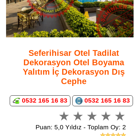
Seferihisar Otel Tadilat
Dekorasyon Otel Boyama
Yalıtım İç Dekorasyon Dış
Cephe
0532 165 16 83
0532 165 16 83
Puan: 5,0 Yıldız - Toplam Oy: 2