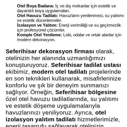
Otel Boya Badana:
İç ve dış mekanlar için estetik ve
dayanıklı boya uygulamaları.
Otel Havuzu Tadilatı:
Havuzların yenilenmesi, su yalıtımı
ve estetik düzenlemeler.
İzolasyon ve Yalıtım:
Enerji verimliliği ve su geçirmezlik
için profesyonel çözümler.
Komple Otel Yenileme:
Lobi, odalar ve ortak alanlar için
modern dekorasyon.
Seferihisar dekorasyon firması
olarak,
otelinizin her alanında uzmanlığımızı
konuşturuyoruz.
Seferihisar tadilat ustası
ekibimiz,
modern otel tadilatı
projelerinde
en son teknikleri kullanarak, misafirlerinize
konforlu ve şık bir deneyim sunmanızı
sağlıyor. Örneğin,
Seferihisar bölgesine
özel otel havuzu tadilatlarında, su yalıtımı
ve estetik döşeme uygulamalarıyla
havuzlarınızı yeniliyoruz. Ayrıca,
otel
izolasyon yalıtım tadilatı
hizmetlerimizle,
enerji tasarrufu sağlayarak otelinizin