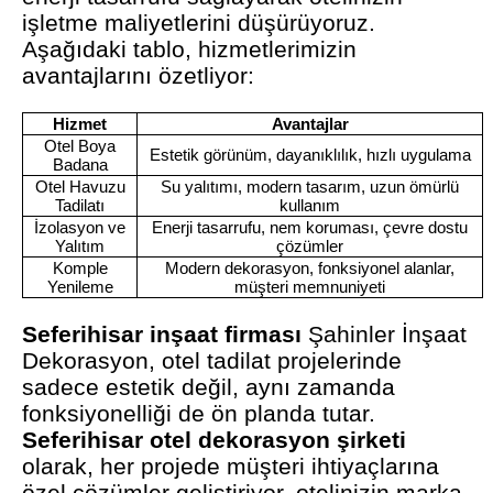
işletme maliyetlerini düşürüyoruz.
Aşağıdaki tablo, hizmetlerimizin
avantajlarını özetliyor:
Hizmet
Avantajlar
Otel Boya
Estetik görünüm, dayanıklılık, hızlı uygulama
Badana
Otel Havuzu
Su yalıtımı, modern tasarım, uzun ömürlü
Tadilatı
kullanım
İzolasyon ve
Enerji tasarrufu, nem koruması, çevre dostu
Yalıtım
çözümler
Komple
Modern dekorasyon, fonksiyonel alanlar,
Yenileme
müşteri memnuniyeti
Seferihisar inşaat firması
Şahinler İnşaat
Dekorasyon, otel tadilat projelerinde
sadece estetik değil, aynı zamanda
fonksiyonelliği de ön planda tutar.
Seferihisar otel dekorasyon şirketi
olarak, her projede müşteri ihtiyaçlarına
özel çözümler geliştiriyor, otelinizin marka