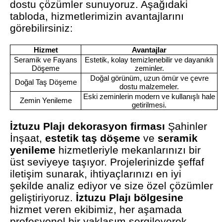
dostu çözümler sunuyoruz. Aşağıdaki
tabloda, hizmetlerimizin avantajlarını
görebilirsiniz:
Hizmet
Avantajlar
Seramik ve Fayans
Estetik, kolay temizlenebilir ve dayanıklı
Döşeme
zeminler.
Doğal görünüm, uzun ömür ve çevre
Doğal Taş Döşeme
dostu malzemeler.
Eski zeminlerin modern ve kullanışlı hale
Zemin Yenileme
getirilmesi.
İztuzu Plajı dekorasyon firması
Şahinler
İnşaat,
estetik taş döşeme
ve
seramik
yenileme
hizmetleriyle mekanlarınızı bir
üst seviyeye taşıyor. Projelerinizde şeffaf
iletişim sunarak, ihtiyaçlarınızı en iyi
şekilde analiz ediyor ve size özel çözümler
geliştiriyoruz.
İztuzu Plajı bölgesine
hizmet veren ekibimiz, her aşamada
profesyonel bir yaklaşım sergileyerek,