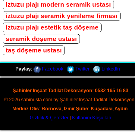
iztuzu plajı modern seramik ustası
iztuzu plajı seramik yenileme firması
iztuzu plajı estetik taş döşeme
seramik döşeme ustası
taş döşeme ustası
Paylaş:
Facebook
Twitter
LinkedIn
Şahinler İnşaat Tadilat Dekorasyon: 0532 165 16 83
© 2026 sahinusta.com by Şahinler İnşaat Tadilat Dekorasyon 
Merkez Ofis: Bornova, İzmir Şube: Kuşadası, Aydın.
Gizlilik & Çerezler
|
Kullanım Koşulları