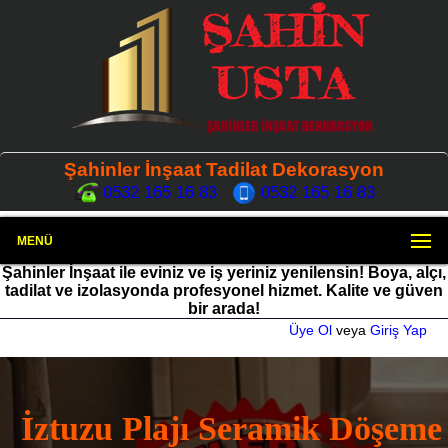
Şahinler İnşaat Tadilat Dekorasyon
0532 165 16 83
0532 165 16 83
MENÜ
Şahinler İnşaat ile eviniz ve iş yeriniz yenilensin! Boya, alçı,
tadilat ve izolasyonda profesyonel hizmet. Kalite ve güven
bir arada!
Üye Ol
veya
Giriş Yap
İztuzu Plajı Seramik Döşeme