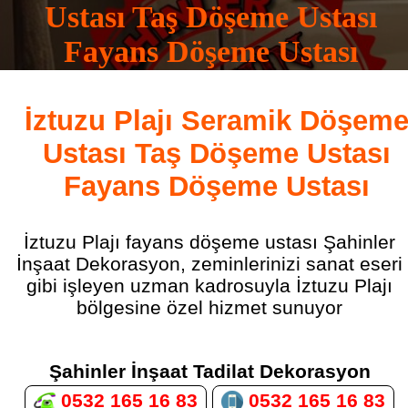
Ustası Taş Döşeme Ustası
Fayans Döşeme Ustası
0532 165 16 83
İztuzu Plajı Seramik Döşem
Ustası Taş Döşeme Ustası
Fayans Döşeme Ustası
İztuzu Plajı fayans döşeme ustası Şahinler
İnşaat Dekorasyon, zeminlerinizi sanat eseri
gibi işleyen uzman kadrosuyla İztuzu Plajı
bölgesine özel hizmet sunuyor
Şahinler İnşaat Tadilat Dekorasyon
0532 165 16 83
0532 165 16 83