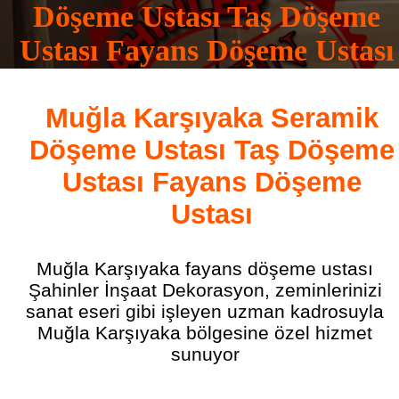
Döşeme Ustası Taş Döşeme
Ustası Fayans Döşeme Ustası
0532 165 16 83
Muğla Karşıyaka Seramik
Döşeme Ustası Taş Döşeme
Ustası Fayans Döşeme
Ustası
Muğla Karşıyaka fayans döşeme ustası
Şahinler İnşaat Dekorasyon, zeminlerinizi
sanat eseri gibi işleyen uzman kadrosuyla
Muğla Karşıyaka bölgesine özel hizmet
sunuyor