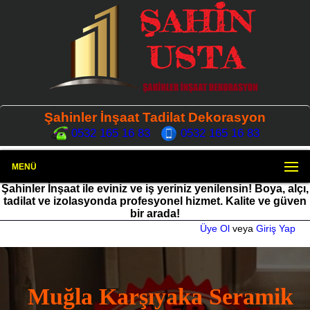
Şahinler İnşaat Tadilat Dekorasyon
0532 165 16 83
0532 165 16 83
MENÜ
Şahinler İnşaat ile eviniz ve iş yeriniz yenilensin! Boya, alçı,
tadilat ve izolasyonda profesyonel hizmet. Kalite ve güven
bir arada!
Üye Ol
veya
Giriş Yap
Muğla Karşıyaka Seramik