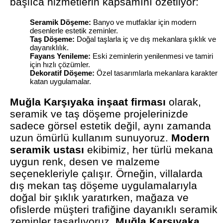
başlıca hizmetlerin kapsamını özetliyor:
Seramik Döşeme:
Banyo ve mutfaklar için modern
desenlerle estetik zeminler.
Taş Döşeme:
Doğal taşlarla iç ve dış mekanlara şıklık ve
dayanıklılık.
Fayans Yenileme:
Eski zeminlerin yenilenmesi ve tamiri
için hızlı çözümler.
Dekoratif Döşeme:
Özel tasarımlarla mekanlara karakter
katan uygulamalar.
Muğla Karşıyaka inşaat firması
olarak,
seramik ve taş döşeme projelerinizde
sadece görsel estetik değil, aynı zamanda
uzun ömürlü kullanım sunuyoruz.
Modern
seramik ustası
ekibimiz, her türlü mekana
uygun renk, desen ve malzeme
seçenekleriyle çalışır. Örneğin, villalarda
dış mekan taş döşeme uygulamalarıyla
doğal bir şıklık yaratırken, mağaza ve
ofislerde müşteri trafiğine dayanıklı seramik
zeminler tasarlıyoruz.
Muğla Karşıyaka