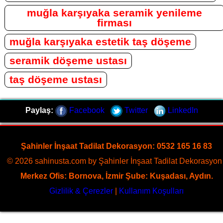
muğla karşıyaka seramik yenileme
firması
muğla karşıyaka estetik taş döşeme
seramik döşeme ustası
taş döşeme ustası
Paylaş:
Facebook
Twitter
LinkedIn
Şahinler İnşaat Tadilat Dekorasyon: 0532 165 16 83
© 2026 sahinusta.com by Şahinler İnşaat Tadilat Dekorasyon 
Merkez Ofis: Bornova, İzmir Şube: Kuşadası, Aydın.
Gizlilik & Çerezler
|
Kullanım Koşulları