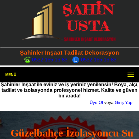
Şahinler İnşaat Tadilat Dekorasyon
0532 165 16 83
0532 165 16 83
MENÜ
Şahinler İnşaat ile eviniz ve iş yeriniz yenilensin! Boya, alçı,
tadilat ve izolasyonda profesyonel hizmet. Kalite ve güven
bir arada!
Üye Ol
veya
Giriş Yap
Güzelbahçe İzolasyoncu Su