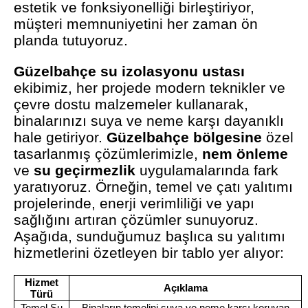
estetik ve fonksiyonelliği birleştiriyor,
müşteri memnuniyetini her zaman ön
planda tutuyoruz.
Güzelbahçe su izolasyonu ustası
ekibimiz, her projede modern teknikler ve
çevre dostu malzemeler kullanarak,
binalarınızı suya ve neme karşı dayanıklı
hale getiriyor.
Güzelbahçe bölgesine
özel
tasarlanmış çözümlerimizle,
nem önleme
ve
su geçirmezlik
uygulamalarında fark
yaratıyoruz. Örneğin, temel ve çatı yalıtımı
projelerinde, enerji verimliliği ve yapı
sağlığını artıran çözümler sunuyoruz.
Aşağıda, sunduğumuz başlıca su yalıtımı
hizmetlerini özetleyen bir tablo yer alıyor:
Hizmet
Açıklama
Türü
Temel Su
Binaların temelini suya ve neme karşı koruyan