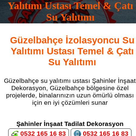
Yalıtımı Ustası Temel & Çatı
Su Yalıtımı
0532 165 16 83
Güzelbahçe İzolasyoncu Su
Yalıtımı Ustası Temel & Çatı
Su Yalıtımı
Güzelbahçe su yalıtımı ustası Şahinler İnşaat
Dekorasyon, Güzelbahçe bölgesine özel
projelerde, binalarınızın uzun ömürlü olması
için en iyi çözümleri sunar
Şahinler İnşaat Tadilat Dekorasyon
0532 165 16 83
0532 165 16 83