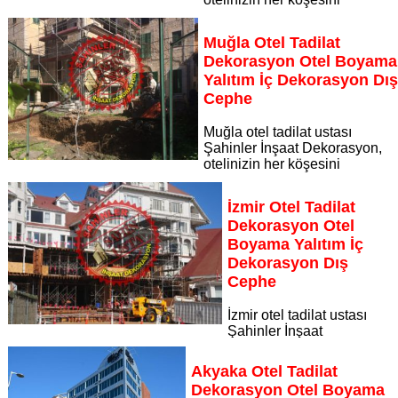
yenileyerek misafirlerinize unutulmaz bir konaklama deneyimi
sunuyor Aydın otel tadilat dekorasyon otel boyama yalıtım iç
Muğla Otel Tadilat
dekorasyon dış cephe
Dekorasyon Otel Boyama
Sayfaya Git
Yalıtım İç Dekorasyon Dış
Cephe
Muğla otel tadilat ustası
Şahinler İnşaat Dekorasyon,
otelinizin her köşesini
yenileyerek misafirlerinize unutulmaz bir konaklama deneyimi
sunuyor Muğla otel tadilat dekorasyon otel boyama yalıtım iç
İzmir Otel Tadilat
dekorasyon dış cephe
Dekorasyon Otel
Sayfaya Git
Boyama Yalıtım İç
Dekorasyon Dış
Cephe
İzmir otel tadilat ustası
Şahinler İnşaat
Dekorasyon, otelinizin her köşesini yenileyerek misafirlerinize
unutulmaz bir konaklama deneyimi sunuyor İzmir otel tadilat
Akyaka Otel Tadilat
dekorasyon otel boyama yalıtım iç dekorasyon dış cephe
Dekorasyon Otel Boyama