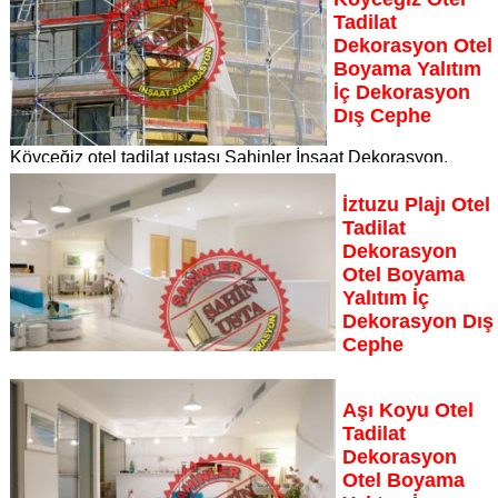
Sayfaya Git
Tadilat
Dekorasyon Otel
Boyama Yalıtım
İç Dekorasyon
Dış Cephe
Köyceğiz otel tadilat ustası Şahinler İnşaat Dekorasyon,
otelinizin her köşesini yenileyerek misafirlerinize unutulmaz
bir konaklama deneyimi sunuyor Köyceğiz otel tadilat
İztuzu Plajı Otel
dekorasyon otel boyama yalıtım iç dekorasyon dış cephe
Tadilat
Sayfaya Git
Dekorasyon
Otel Boyama
Yalıtım İç
Dekorasyon Dış
Cephe
İztuzu Plajı otel tadilat ustası Şahinler İnşaat Dekorasyon,
otelinizin her köşesini yenileyerek misafirlerinize unutulmaz
Aşı Koyu Otel
bir konaklama deneyimi sunuyor
Tadilat
Sayfaya Git
Dekorasyon
Otel Boyama