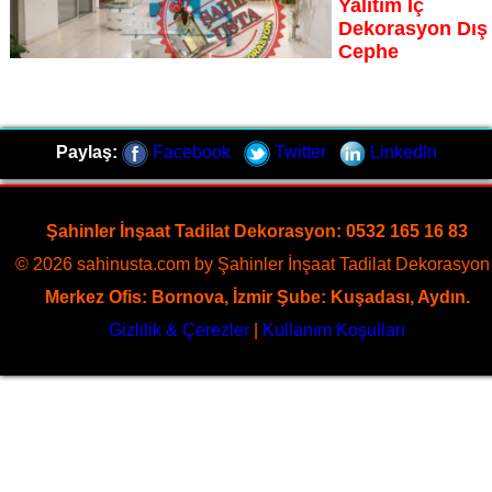
Yalıtım İç
Dekorasyon Dış
Cephe
Aşı Koyu otel tadilat ustası Şahinler İnşaat Dekorasyon,
otelinizin her köşesini yenileyerek misafirlerinize unutulmaz
bir konaklama deneyimi sunuyor Aşı Koyu otel tadilat
dekorasyon otel boyama yalıtım iç dekorasyon dış cephe
Paylaş:
Facebook
Twitter
LinkedIn
Sayfaya Git
Şahinler İnşaat Tadilat Dekorasyon: 0532 165 16 83
© 2026 sahinusta.com by Şahinler İnşaat Tadilat Dekorasyon 
Merkez Ofis: Bornova, İzmir Şube: Kuşadası, Aydın.
Gizlilik & Çerezler
|
Kullanım Koşulları