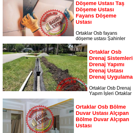
Döşeme Ustası Taş
Döşeme Ustası
Fayans Döşeme
Ustası
Ortaklar Osb fayans
döşeme ustası Şahinler
İnşaat Dekorasyon, zeminlerinizi sanat eseri gibi işleyen
uzman kadrosuyla Ortaklar Osb bölgesine özel hizmet
Ortaklar Osb
sunuyor
Drenaj Sistemleri
Sayfaya Git
Drenaj Yapımı
Drenaj Ustası
Drenaj Uygulama
Ortaklar Osb Drenaj
Yapım İşleri Ortaklar
Osb drenaj yapım ustası Şahinler İnşaat Dekorasyon,
binalarınızı su ve nemden korumak için uzman çözümler
Ortaklar Osb Bölme
sunuyor
Duvar Ustası Alçıpan
Sayfaya Git
Bölme Duvar Alçıpan
Ustası