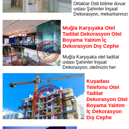
Ortaklar Osb bölme duvar
ustası Şahinler İnşaat
Dekorasyon, mekanlarınızı
daha işlevsel ve modern hale getirmek için uzman çözümler
sunuyor Ortaklar Osb bölme duvar ustası alçıpan bölme duvar
Muğla Karşıyaka Otel
alçıpan ustası
Tadilat Dekorasyon Otel
Sayfaya Git
Boyama Yalıtım İç
Dekorasyon Dış Cephe
Muğla Karşıyaka otel tadilat
ustası Şahinler İnşaat
Dekorasyon, otelinizin her
köşesini yenileyerek misafirlerinize unutulmaz bir konaklama
deneyimi sunuyor
Kuşadası
Sayfaya Git
Telefonu Otel
Tadilat
Dekorasyon Otel
Boyama Yalıtım
İç Dekorasyon
Dış Cephe
Kuşadası Telefonu otel tadilat ustası Şahinler İnşaat