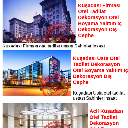
Dekorasyon, otelinizin her köşesini yenileyerek misafirlerinize
Kuşadası Firması
unutulmaz bir konaklama deneyimi sunuyor
Otel Tadilat
Sayfaya Git
Dekorasyon Otel
Boyama Yalıtım İç
Dekorasyon Dış
Cephe
Kuşadası Firması otel tadilat ustası Şahinler İnşaat
Dekorasyon, otelinizin her köşesini yenileyerek misafirlerinize
unutulmaz bir konaklama deneyimi sunuyor
Kuşadası Usta Otel
Sayfaya Git
Tadilat Dekorasyon
Otel Boyama Yalıtım İ
Dekorasyon Dış
Cephe
Kuşadası Usta otel tadilat
ustası Şahinler İnşaat
Dekorasyon, otelinizin her köşesini yenileyerek misafirlerinize
unutulmaz bir konaklama deneyimi sunuyor
Acil Kuşadası
Sayfaya Git
Otel Tadilat
Dekorasyon