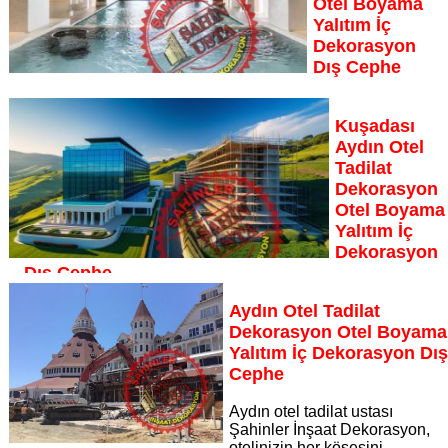
Otel Boyama
Yalıtım İç
Dekorasyon
Dış Cephe
Acil Kuşadası otel tadilat ustası Şahinler İnşaat Dekorasyon,
otelinizin her köşesini yenileyerek misafirlerinize unutulmaz
Kuşadası
bir konaklama deneyimi sunuyor
Aydın Otel
Sayfaya Git
Tadilat
Dekorasyon
Otel Boyama
Yalıtım İç
Dekorasyon
Dış Cephe
Aydın Otel Tadilat
Kuşadası Aydın otel tadilat ustası Şahinler İnşaat Dekorasyon
otelinizin her köşesini yenileyerek misafirlerinize unutulmaz
Dekorasyon Otel Boyama
bir konaklama deneyimi sunuyor
Yalıtım İç Dekorasyon Dış
Sayfaya Git
Cephe
Aydın otel tadilat ustası
Şahinler İnşaat Dekorasyon,
otelinizin her köşesini