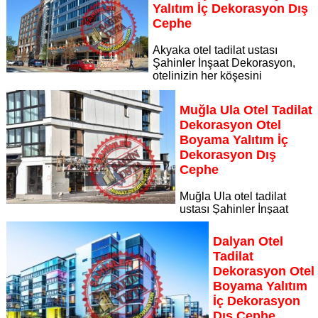
Sayfaya Git
Yalıtım İç Dekorasyon Dış
Cephe
Akyaka otel tadilat ustası
Şahinler İnşaat Dekorasyon,
otelinizin her köşesini
yenileyerek misafirlerinize unutulmaz bir konaklama deneyimi
sunuyor Akyaka otel tadilat dekorasyon otel boyama yalıtım iç
Muğla Ula Otel Tadilat
dekorasyon dış cephe
Dekorasyon Otel
Sayfaya Git
Boyama Yalıtım İç
Dekorasyon Dış
Cephe
Muğla Ula otel tadilat
ustası Şahinler İnşaat
Dekorasyon, otelinizin her köşesini yenileyerek misafirlerinize
unutulmaz bir konaklama deneyimi sunuyor
Dalyan Otel
Sayfaya Git
Tadilat
Dekorasyon Otel
Boyama Yalıtım
İç Dekorasyon
Dış Cephe