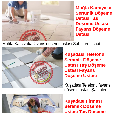
Muğla Karşıyaka
Seramik Döşeme
Ustası Taş
Döşeme Ustası
Fayans Döşeme
Ustası
Muğla Karşıyaka fayans döşeme ustası Şahinler İnşaat
Dekorasyon, zeminlerinizi sanat eseri gibi işleyen uzman
kadrosuyla Muğla Karşıyaka bölgesine özel hizmet sunuyor
Kuşadası Telefonu
Sayfaya Git
Seramik Döşeme
Ustası Taş Döşeme
Ustası Fayans
Döşeme Ustası
Kuşadası Telefonu fayans
döşeme ustası Şahinler
İnşaat Dekorasyon, zeminlerinizi sanat eseri gibi işleyen
uzman kadrosuyla Kuşadası Telefonu bölgesine özel hizmet
Kuşadası Firması
sunuyor
Seramik Döşeme
Sayfaya Git
Ustası Taş Döşeme