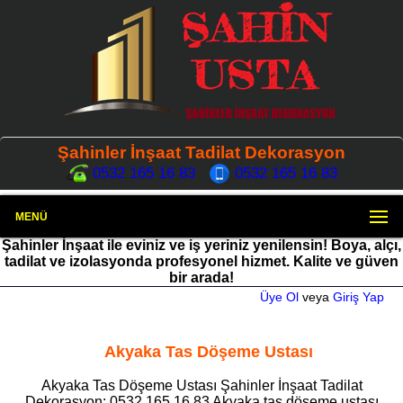
Şahinler İnşaat Tadilat Dekorasyon
0532 165 16 83
0532 165 16 83
MENÜ
Şahinler İnşaat ile eviniz ve iş yeriniz yenilensin! Boya, alçı,
tadilat ve izolasyonda profesyonel hizmet. Kalite ve güven
bir arada!
Üye Ol
veya
Giriş Yap
Akyaka Tas Döşeme Ustası
Akyaka Tas Döşeme Ustası Şahinler İnşaat Tadilat
Dekorasyon: 0532 165 16 83 Akyaka tas döşeme ustası