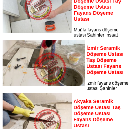
Döşeme Ustası Taş
Sayfaya Git
Döşeme Ustası
Fayans Döşeme
Ustası
Muğla fayans döşeme
ustası Şahinler İnşaat
Dekorasyon, zeminlerinizi sanat eseri gibi işleyen uzman
kadrosuyla Muğla bölgesine özel hizmet sunuyor Muğla
İzmir Seramik
seramik döşeme ustası taş döşeme ustası fayans döşeme
Döşeme Ustası
ustası
Taş Döşeme
Sayfaya Git
Ustası Fayans
Döşeme Ustası
İzmir fayans döşeme
ustası Şahinler
İnşaat Dekorasyon, zeminlerinizi sanat eseri gibi işleyen
uzman kadrosuyla İzmir bölgesine özel hizmet sunuyor İzmir
Akyaka Seramik
seramik döşeme ustası taş döşeme ustası fayans döşeme
Döşeme Ustası Taş
ustası
Döşeme Ustası
Sayfaya Git
Fayans Döşeme
Ustası