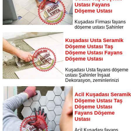
Ustası Fayans
Döşeme Ustası
Kuşadası Firması fayans
döşeme ustası Şahinler
İnşaat Dekorasyon, zeminlerinizi sanat eseri gibi işleyen
uzman kadrosuyla Kuşadası Firması bölgesine özel hizmet
Kuşadası Usta Seramik
sunuyor
Döşeme Ustası Taş
Sayfaya Git
Döşeme Ustası Fayans
Döşeme Ustası
Kuşadası Usta fayans döşeme
ustası Şahinler İnşaat
Dekorasyon, zeminlerinizi
sanat eseri gibi işleyen uzman kadrosuyla Kuşadası Usta
bölgesine özel hizmet sunuyor
Acil Kuşadası Serami
Sayfaya Git
Döşeme Ustası Taş
Döşeme Ustası
Fayans Döşeme
Ustası
Acil Kuşadası fayans