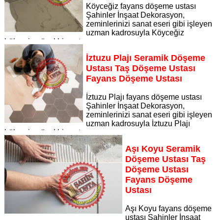
Köyceğiz fayans döşeme ustası
Şahinler İnşaat Dekorasyon,
zeminlerinizi sanat eseri gibi işleyen
uzman kadrosuyla Köyceğiz
bölgesine özel hizmet sunuyor
Sayfaya Git
İztuzu Plajı Seramik Döşeme
Ustası Taş Döşeme Ustası
Fayans Döşeme Ustası
İztuzu Plajı fayans döşeme ustası
Şahinler İnşaat Dekorasyon,
zeminlerinizi sanat eseri gibi işleyen
uzman kadrosuyla İztuzu Plajı
bölgesine özel hizmet sunuyor
Sayfaya Git
Aşı Koyu Seramik
Döşeme Ustası Taş
Döşeme Ustası
Fayans Döşeme
Ustası
Aşı Koyu fayans döşeme
ustası Şahinler İnşaat