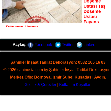
Döşeme
Ustası Taş
Döşeme
Ustası
Fayans
Döşeme Ustası
Eski Datça fayans döşeme ustası Şahinler İnşaat
Dekorasyon, zeminlerinizi sanat eseri gibi işleyen uzman
Paylaş:
Facebook
Twitter
LinkedIn
kadrosuyla Eski Datça bölgesine özel hizmet sunuyor
Sayfaya Git
Şahinler İnşaat Tadilat Dekorasyon: 0532 165 16 83
© 2026 sahinusta.com by Şahinler İnşaat Tadilat Dekorasyon 
Merkez Ofis: Bornova, İzmir Şube: Kuşadası, Aydın.
Gizlilik & Çerezler
|
Kullanım Koşulları