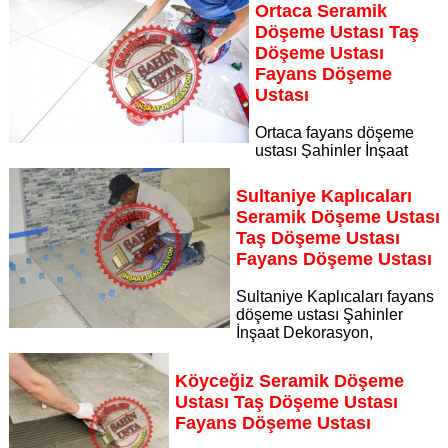
kadrosuyla Dalyan bölgesine özel hizmet sunuyor Dalyan
Ortaca Seramik
seramik döşeme ustası taş döşeme ustası fayans döşeme
Döşeme Ustası Taş
ustası
Döşeme Ustası
Sayfaya Git
Fayans Döşeme
Ustası
Ortaca fayans döşeme
ustası Şahinler İnşaat
Dekorasyon, zeminlerinizi sanat eseri gibi işleyen uzman
kadrosuyla Ortaca bölgesine özel hizmet sunuyor Ortaca
Sultaniye Kaplıcaları
seramik döşeme ustası taş döşeme ustası fayans döşeme
Seramik Döşeme Ustası
ustası
Taş Döşeme Ustası
Sayfaya Git
Fayans Döşeme Ustası
Sultaniye Kaplıcaları fayans
döşeme ustası Şahinler
İnşaat Dekorasyon,
zeminlerinizi sanat eseri gibi işleyen uzman kadrosuyla
Sultaniye Kaplıcaları bölgesine özel hizmet sunuyor
Köyceğiz Seramik Döşeme
Sayfaya Git
Ustası Taş Döşeme Ustası
Fayans Döşeme Ustası