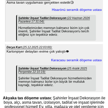
Asma tavan uygulaması gerçekten estetik🧐
Hisarönü seramik döşeme ustası
Şahinler İnşaat Tadilat Dekorasyon
(22 Haziran 2026
Pazartesi 17:31:04):
Hizmetlerimizden memnun kalmanız bizim için çok
önemli, Şahinler İnşaat Tadilat Dekorasyon'u tercih
ettiğiniz için teşekkür ederiz.
Derya Kurt
(25.12.2025 22:03:00):
Kartonpiyer detayları evime çok yakıştı👁
Karacasu seramik döşeme ustası
Şahinler İnşaat Tadilat Dekorasyon
(25 Aralık 2025
Perşembe 22:10:19):
Şahinler İnşaat Tadilat Dekorasyon hizmetlerimizden
memnun kalmanız bizler için büyük bir mutluluk
kaynağı, teşekkür ederiz.
Akyaka tas döşeme ustası
; Şahinler İnşaat Dekorasyon ile
boya, alçı, asma tavan, izolasyon, tadilat ve inşaat işlerinde
profesyonel hizmet! Ev, villa, mağaza ve otel yenileme için