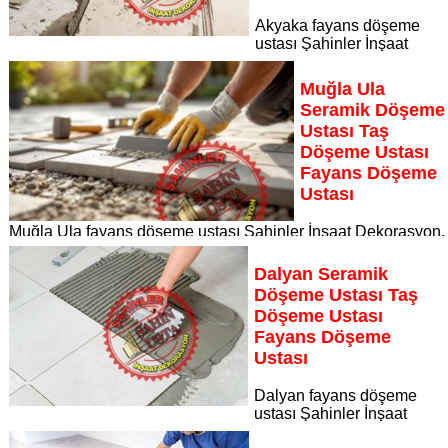
Akyaka fayans döşeme
ustası Şahinler İnşaat
Dekorasyon, zeminlerinizi sanat eseri gibi işleyen uzman
kadrosuyla Akyaka bölgesine özel hizmet sunuyor Akyaka
Muğla Ula
seramik döşeme ustası taş döşeme ustası fayans döşeme
Seramik Döşeme
ustası
Ustası Taş
Sayfaya Git
Döşeme Ustası
Fayans Döşeme
Ustası
Muğla Ula fayans döşeme ustası Şahinler İnşaat Dekorasyon,
zeminlerinizi sanat eseri gibi işleyen uzman kadrosuyla Muğl
Ula bölgesine özel hizmet sunuyor
Dalyan Seramik
Sayfaya Git
Döşeme Ustası Taş
Döşeme Ustası
Fayans Döşeme
Ustası
Dalyan fayans döşeme
ustası Şahinler İnşaat
Dekorasyon, zeminlerinizi sanat eseri gibi işleyen uzman