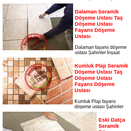
Dekorasyon, zeminlerinizi sanat eseri gibi işleyen uzman
kadrosuyla Aşı Koyu bölgesine özel hizmet sunuyor
Dalaman Seramik
Sayfaya Git
Döşeme Ustası Taş
Döşeme Ustası
Fayans Döşeme
Ustası
Dalaman fayans döşeme
ustası Şahinler İnşaat
Dekorasyon, zeminlerinizi sanat eseri gibi işleyen uzman
kadrosuyla Dalaman bölgesine özel hizmet sunuyor
Kumluk Plajı Seramik
Sayfaya Git
Döşeme Ustası Taş
Döşeme Ustası
Fayans Döşeme
Ustası
Kumluk Plajı fayans
döşeme ustası Şahinler
İnşaat Dekorasyon, zeminlerinizi sanat eseri gibi işleyen
uzman kadrosuyla Kumluk Plajı bölgesine özel hizmet
Eski Datça
sunuyor
Seramik
Sayfaya Git