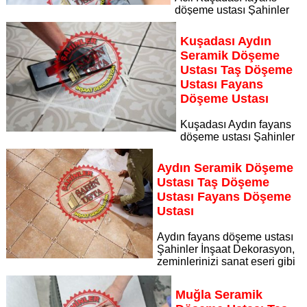
döşeme ustası Şahinler
İnşaat Dekorasyon, zeminlerinizi sanat eseri gibi işleyen
uzman kadrosuyla Acil Kuşadası bölgesine özel hizmet
Kuşadası Aydın
sunuyor
Seramik Döşeme
Sayfaya Git
Ustası Taş Döşeme
Ustası Fayans
Döşeme Ustası
Kuşadası Aydın fayans
döşeme ustası Şahinler
İnşaat Dekorasyon, zeminlerinizi sanat eseri gibi işleyen
uzman kadrosuyla Kuşadası Aydın bölgesine özel hizmet
Aydın Seramik Döşeme
sunuyor
Ustası Taş Döşeme
Sayfaya Git
Ustası Fayans Döşeme
Ustası
Aydın fayans döşeme ustası
Şahinler İnşaat Dekorasyon,
zeminlerinizi sanat eseri gibi
işleyen uzman kadrosuyla Aydın bölgesine özel hizmet
sunuyor Aydın seramik döşeme ustası taş döşeme ustası
Muğla Seramik
fayans döşeme ustası