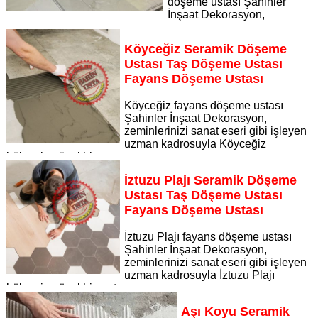
döşeme ustası Şahinler
İnşaat Dekorasyon,
zeminlerinizi sanat eseri gibi işleyen uzman kadrosuyla
Sultaniye Kaplıcaları bölgesine özel hizmet sunuyor
Köyceğiz Seramik Döşeme
Sayfaya Git
Ustası Taş Döşeme Ustası
Fayans Döşeme Ustası
Köyceğiz fayans döşeme ustası
Şahinler İnşaat Dekorasyon,
zeminlerinizi sanat eseri gibi işleyen
uzman kadrosuyla Köyceğiz
bölgesine özel hizmet sunuyor
Sayfaya Git
İztuzu Plajı Seramik Döşeme
Ustası Taş Döşeme Ustası
Fayans Döşeme Ustası
İztuzu Plajı fayans döşeme ustası
Şahinler İnşaat Dekorasyon,
zeminlerinizi sanat eseri gibi işleyen
uzman kadrosuyla İztuzu Plajı
bölgesine özel hizmet sunuyor
Sayfaya Git
Aşı Koyu Seramik