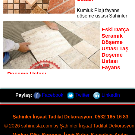
Kumluk Plajı fayans
döşeme ustası Şahinler
İnşaat Dekorasyon, zeminlerinizi sanat eseri gibi işleyen
uzman kadrosuyla Kumluk Plajı bölgesine özel hizmet
Eski Datça
sunuyor
Seramik
Sayfaya Git
Döşeme
Ustası Taş
Döşeme
Ustası
Fayans
Döşeme Ustası
Eski Datça fayans döşeme ustası Şahinler İnşaat
Dekorasyon, zeminlerinizi sanat eseri gibi işleyen uzman
Paylaş:
Facebook
Twitter
LinkedIn
kadrosuyla Eski Datça bölgesine özel hizmet sunuyor
Sayfaya Git
Şahinler İnşaat Tadilat Dekorasyon: 0532 165 16 83
© 2026 sahinusta.com by Şahinler İnşaat Tadilat Dekorasyon 
Merkez Ofis: Bornova, İzmir Şube: Kuşadası, Aydın.