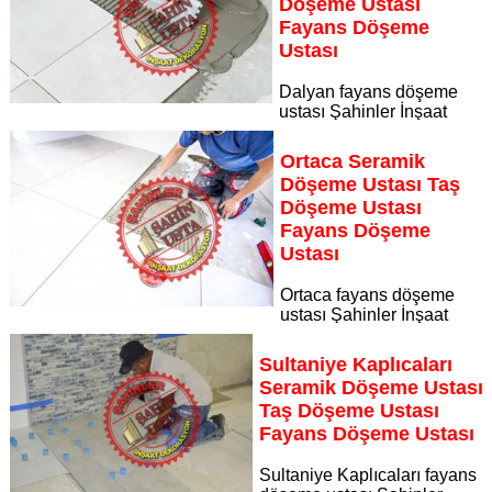
Döşeme Ustası
Fayans Döşeme
Ustası
Dalyan fayans döşeme
ustası Şahinler İnşaat
Dekorasyon, zeminlerinizi sanat eseri gibi işleyen uzman
kadrosuyla Dalyan bölgesine özel hizmet sunuyor Dalyan
Ortaca Seramik
seramik döşeme ustası taş döşeme ustası fayans döşeme
Döşeme Ustası Taş
ustası
Döşeme Ustası
Sayfaya Git
Fayans Döşeme
Ustası
Ortaca fayans döşeme
ustası Şahinler İnşaat
Dekorasyon, zeminlerinizi sanat eseri gibi işleyen uzman
kadrosuyla Ortaca bölgesine özel hizmet sunuyor Ortaca
Sultaniye Kaplıcaları
seramik döşeme ustası taş döşeme ustası fayans döşeme
Seramik Döşeme Ustası
ustası
Taş Döşeme Ustası
Sayfaya Git
Fayans Döşeme Ustası
Sultaniye Kaplıcaları fayans