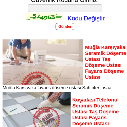
Kodu Değiştir
Muğla Karşıyaka
Seramik Döşeme
Ustası Taş
Döşeme Ustası
Fayans Döşeme
Ustası
Muğla Karşıyaka fayans döşeme ustası Şahinler İnşaat
Dekorasyon, zeminlerinizi sanat eseri gibi işleyen uzman
kadrosuyla Muğla Karşıyaka bölgesine özel hizmet sunuyor
Kuşadası Telefonu
Sayfaya Git
Seramik Döşeme
Ustası Taş Döşeme
Ustası Fayans
Döşeme Ustası