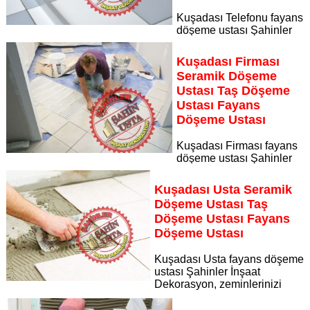
Kuşadası Telefonu fayans
döşeme ustası Şahinler
İnşaat Dekorasyon, zeminlerinizi sanat eseri gibi işleyen
uzman kadrosuyla Kuşadası Telefonu bölgesine özel hizmet
Kuşadası Firması
sunuyor
Seramik Döşeme
Sayfaya Git
Ustası Taş Döşeme
Ustası Fayans
Döşeme Ustası
Kuşadası Firması fayans
döşeme ustası Şahinler
İnşaat Dekorasyon, zeminlerinizi sanat eseri gibi işleyen
uzman kadrosuyla Kuşadası Firması bölgesine özel hizmet
Kuşadası Usta Seramik
sunuyor
Döşeme Ustası Taş
Sayfaya Git
Döşeme Ustası Fayans
Döşeme Ustası
Kuşadası Usta fayans döşeme
ustası Şahinler İnşaat
Dekorasyon, zeminlerinizi
sanat eseri gibi işleyen uzman kadrosuyla Kuşadası Usta
bölgesine özel hizmet sunuyor