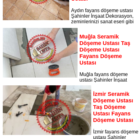
Aydın fayans döşeme ustası
Şahinler İnşaat Dekorasyon,
zeminlerinizi sanat eseri gibi
işleyen uzman kadrosuyla Aydın bölgesine özel hizmet
sunuyor Aydın seramik döşeme ustası taş döşeme ustası
Muğla Seramik
fayans döşeme ustası
Döşeme Ustası Taş
Sayfaya Git
Döşeme Ustası
Fayans Döşeme
Ustası
Muğla fayans döşeme
ustası Şahinler İnşaat
Dekorasyon, zeminlerinizi sanat eseri gibi işleyen uzman
kadrosuyla Muğla bölgesine özel hizmet sunuyor Muğla
İzmir Seramik
seramik döşeme ustası taş döşeme ustası fayans döşeme
Döşeme Ustası
ustası
Taş Döşeme
Sayfaya Git
Ustası Fayans
Döşeme Ustası
İzmir fayans döşeme
ustası Şahinler