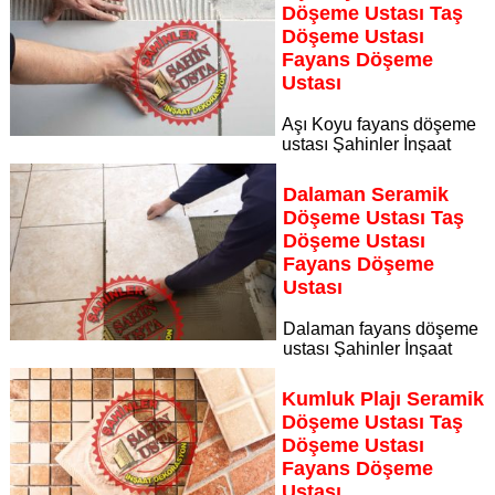
Döşeme Ustası Taş
Döşeme Ustası
Fayans Döşeme
Ustası
Aşı Koyu fayans döşeme
ustası Şahinler İnşaat
Dekorasyon, zeminlerinizi sanat eseri gibi işleyen uzman
kadrosuyla Aşı Koyu bölgesine özel hizmet sunuyor
Dalaman Seramik
Sayfaya Git
Döşeme Ustası Taş
Döşeme Ustası
Fayans Döşeme
Ustası
Dalaman fayans döşeme
ustası Şahinler İnşaat
Dekorasyon, zeminlerinizi sanat eseri gibi işleyen uzman
kadrosuyla Dalaman bölgesine özel hizmet sunuyor
Kumluk Plajı Seramik
Sayfaya Git
Döşeme Ustası Taş
Döşeme Ustası
Fayans Döşeme
Ustası