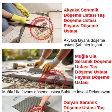
İnşaat Dekorasyon, zeminlerinizi sanat eseri gibi işleyen
uzman kadrosuyla İzmir bölgesine özel hizmet sunuyor İzmir
Akyaka Seramik
seramik döşeme ustası taş döşeme ustası fayans döşeme
Döşeme Ustası Taş
ustası
Döşeme Ustası
Sayfaya Git
Fayans Döşeme
Ustası
Akyaka fayans döşeme
ustası Şahinler İnşaat
Dekorasyon, zeminlerinizi sanat eseri gibi işleyen uzman
kadrosuyla Akyaka bölgesine özel hizmet sunuyor Akyaka
Muğla Ula
seramik döşeme ustası taş döşeme ustası fayans döşeme
Seramik Döşeme
ustası
Ustası Taş
Sayfaya Git
Döşeme Ustası
Fayans Döşeme
Ustası
Muğla Ula fayans döşeme ustası Şahinler İnşaat Dekorasyon,
zeminlerinizi sanat eseri gibi işleyen uzman kadrosuyla Muğl
Ula bölgesine özel hizmet sunuyor
Dalyan Seramik
Sayfaya Git
Döşeme Ustası Taş