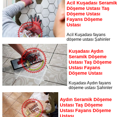
Acil Kuşadası Serami
Sayfaya Git
Döşeme Ustası Taş
Döşeme Ustası
Fayans Döşeme
Ustası
Acil Kuşadası fayans
döşeme ustası Şahinler
İnşaat Dekorasyon, zeminlerinizi sanat eseri gibi işleyen
uzman kadrosuyla Acil Kuşadası bölgesine özel hizmet
Kuşadası Aydın
sunuyor
Seramik Döşeme
Sayfaya Git
Ustası Taş Döşeme
Ustası Fayans
Döşeme Ustası
Kuşadası Aydın fayans
döşeme ustası Şahinler
İnşaat Dekorasyon, zeminlerinizi sanat eseri gibi işleyen
uzman kadrosuyla Kuşadası Aydın bölgesine özel hizmet
Aydın Seramik Döşeme
sunuyor
Ustası Taş Döşeme
Sayfaya Git
Ustası Fayans Döşeme
Ustası