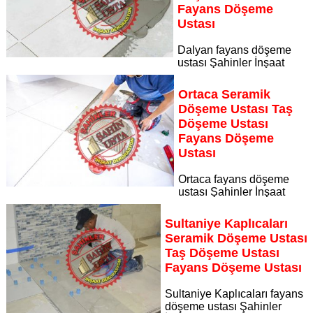
Fayans Döşeme
Ustası
Dalyan fayans döşeme
ustası Şahinler İnşaat
Dekorasyon, zeminlerinizi sanat eseri gibi işleyen uzman
kadrosuyla Dalyan bölgesine özel hizmet sunuyor Dalyan
Ortaca Seramik
seramik döşeme ustası taş döşeme ustası fayans döşeme
Döşeme Ustası Taş
ustası
Döşeme Ustası
Sayfaya Git
Fayans Döşeme
Ustası
Ortaca fayans döşeme
ustası Şahinler İnşaat
Dekorasyon, zeminlerinizi sanat eseri gibi işleyen uzman
kadrosuyla Ortaca bölgesine özel hizmet sunuyor Ortaca
Sultaniye Kaplıcaları
seramik döşeme ustası taş döşeme ustası fayans döşeme
Seramik Döşeme Ustası
ustası
Taş Döşeme Ustası
Sayfaya Git
Fayans Döşeme Ustası
Sultaniye Kaplıcaları fayans
döşeme ustası Şahinler