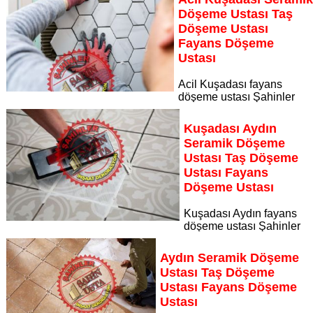
Sayfaya Git
Döşeme Ustası Taş
Döşeme Ustası
Fayans Döşeme
Ustası
Acil Kuşadası fayans
döşeme ustası Şahinler
İnşaat Dekorasyon, zeminlerinizi sanat eseri gibi işleyen
uzman kadrosuyla Acil Kuşadası bölgesine özel hizmet
Kuşadası Aydın
sunuyor
Seramik Döşeme
Sayfaya Git
Ustası Taş Döşeme
Ustası Fayans
Döşeme Ustası
Kuşadası Aydın fayans
döşeme ustası Şahinler
İnşaat Dekorasyon, zeminlerinizi sanat eseri gibi işleyen
uzman kadrosuyla Kuşadası Aydın bölgesine özel hizmet
Aydın Seramik Döşeme
sunuyor
Ustası Taş Döşeme
Sayfaya Git
Ustası Fayans Döşeme
Ustası