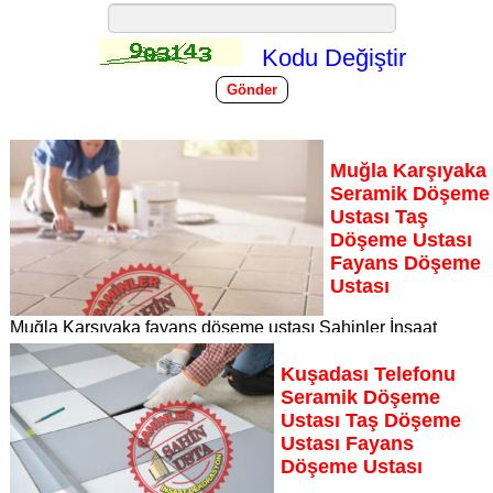
Kodu Değiştir
Muğla Karşıyaka
Seramik Döşeme
Ustası Taş
Döşeme Ustası
Fayans Döşeme
Ustası
Muğla Karşıyaka fayans döşeme ustası Şahinler İnşaat
Dekorasyon, zeminlerinizi sanat eseri gibi işleyen uzman
kadrosuyla Muğla Karşıyaka bölgesine özel hizmet sunuyor
Kuşadası Telefonu
Sayfaya Git
Seramik Döşeme
Ustası Taş Döşeme
Ustası Fayans
Döşeme Ustası