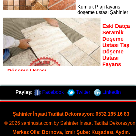
Kumluk Plajı fayans
döşeme ustası Şahinler
İnşaat Dekorasyon, zeminlerinizi sanat eseri gibi işleyen
uzman kadrosuyla Kumluk Plajı bölgesine özel hizmet
Eski Datça
sunuyor
Seramik
Sayfaya Git
Döşeme
Ustası Taş
Döşeme
Ustası
Fayans
Döşeme Ustası
Eski Datça fayans döşeme ustası Şahinler İnşaat
Dekorasyon, zeminlerinizi sanat eseri gibi işleyen uzman
Paylaş:
Facebook
Twitter
LinkedIn
kadrosuyla Eski Datça bölgesine özel hizmet sunuyor
Sayfaya Git
Şahinler İnşaat Tadilat Dekorasyon: 0532 165 16 83
© 2026 sahinusta.com by Şahinler İnşaat Tadilat Dekorasyon 
Merkez Ofis: Bornova, İzmir Şube: Kuşadası, Aydın.