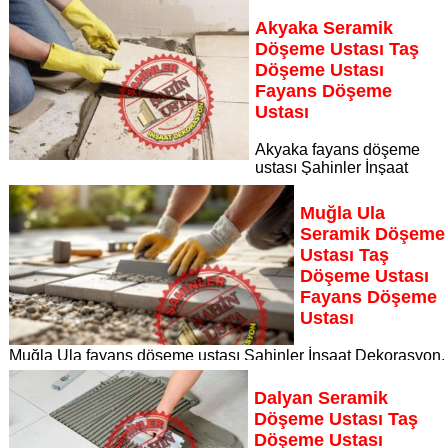
İnşaat Dekorasyon, zeminlerinizi sanat eseri gibi işleyen
uzman kadrosuyla İzmir bölgesine özel hizmet sunuyor İzmir
Akyaka Seramik
seramik döşeme ustası taş döşeme ustası fayans döşeme
Döşeme Ustası Taş
ustası
Döşeme Ustası
Sayfaya Git
Fayans Döşeme
Ustası
Akyaka fayans döşeme
ustası Şahinler İnşaat
Dekorasyon, zeminlerinizi sanat eseri gibi işleyen uzman
kadrosuyla Akyaka bölgesine özel hizmet sunuyor Akyaka
Muğla Ula
seramik döşeme ustası taş döşeme ustası fayans döşeme
Seramik Döşeme
ustası
Ustası Taş
Sayfaya Git
Döşeme Ustası
Fayans Döşeme
Ustası
Muğla Ula fayans döşeme ustası Şahinler İnşaat Dekorasyon,
zeminlerinizi sanat eseri gibi işleyen uzman kadrosuyla Muğl
Ula bölgesine özel hizmet sunuyor
Dalyan Seramik
Sayfaya Git
Döşeme Ustası Taş
Döşeme Ustası