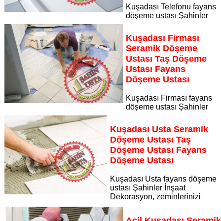
Kuşadası Telefonu fayans
döşeme ustası Şahinler
İnşaat Dekorasyon, zeminlerinizi sanat eseri gibi işleyen
uzman kadrosuyla Kuşadası Telefonu bölgesine özel hizmet
Kuşadası Firması
sunuyor
Seramik Döşeme
Sayfaya Git
Ustası Taş Döşeme
Ustası Fayans
Döşeme Ustası
Kuşadası Firması fayans
döşeme ustası Şahinler
İnşaat Dekorasyon, zeminlerinizi sanat eseri gibi işleyen
uzman kadrosuyla Kuşadası Firması bölgesine özel hizmet
Kuşadası Usta Seramik
sunuyor
Döşeme Ustası Taş
Sayfaya Git
Döşeme Ustası Fayans
Döşeme Ustası
Kuşadası Usta fayans döşeme
ustası Şahinler İnşaat
Dekorasyon, zeminlerinizi
sanat eseri gibi işleyen uzman kadrosuyla Kuşadası Usta
bölgesine özel hizmet sunuyor
Acil Kuşadası Serami