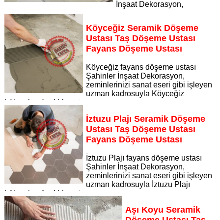
İnşaat Dekorasyon,
zeminlerinizi sanat eseri gibi işleyen uzman kadrosuyla
Sultaniye Kaplıcaları bölgesine özel hizmet sunuyor
Köyceğiz Seramik Döşeme
Sayfaya Git
Ustası Taş Döşeme Ustası
Fayans Döşeme Ustası
Köyceğiz fayans döşeme ustası
Şahinler İnşaat Dekorasyon,
zeminlerinizi sanat eseri gibi işleyen
uzman kadrosuyla Köyceğiz
bölgesine özel hizmet sunuyor
Sayfaya Git
İztuzu Plajı Seramik Döşeme
Ustası Taş Döşeme Ustası
Fayans Döşeme Ustası
İztuzu Plajı fayans döşeme ustası
Şahinler İnşaat Dekorasyon,
zeminlerinizi sanat eseri gibi işleyen
uzman kadrosuyla İztuzu Plajı
bölgesine özel hizmet sunuyor
Sayfaya Git
Aşı Koyu Seramik
Döşeme Ustası Taş