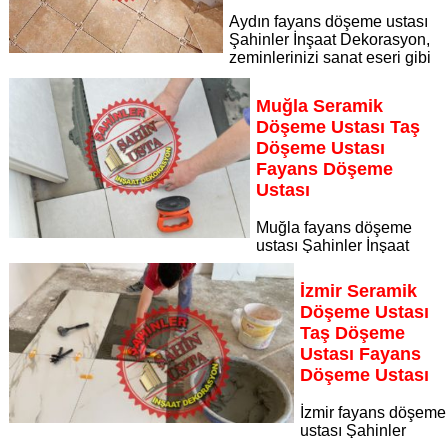
Aydın fayans döşeme ustası
Şahinler İnşaat Dekorasyon,
zeminlerinizi sanat eseri gibi
işleyen uzman kadrosuyla Aydın bölgesine özel hizmet
sunuyor Aydın seramik döşeme ustası taş döşeme ustası
Muğla Seramik
fayans döşeme ustası
Döşeme Ustası Taş
Sayfaya Git
Döşeme Ustası
Fayans Döşeme
Ustası
Muğla fayans döşeme
ustası Şahinler İnşaat
Dekorasyon, zeminlerinizi sanat eseri gibi işleyen uzman
kadrosuyla Muğla bölgesine özel hizmet sunuyor Muğla
İzmir Seramik
seramik döşeme ustası taş döşeme ustası fayans döşeme
Döşeme Ustası
ustası
Taş Döşeme
Sayfaya Git
Ustası Fayans
Döşeme Ustası
İzmir fayans döşeme
ustası Şahinler