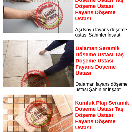
Döşeme Ustası
Fayans Döşeme
Ustası
Aşı Koyu fayans döşeme
ustası Şahinler İnşaat
Dekorasyon, zeminlerinizi sanat eseri gibi işleyen uzman
kadrosuyla Aşı Koyu bölgesine özel hizmet sunuyor
Dalaman Seramik
Sayfaya Git
Döşeme Ustası Taş
Döşeme Ustası
Fayans Döşeme
Ustası
Dalaman fayans döşeme
ustası Şahinler İnşaat
Dekorasyon, zeminlerinizi sanat eseri gibi işleyen uzman
kadrosuyla Dalaman bölgesine özel hizmet sunuyor
Kumluk Plajı Seramik
Sayfaya Git
Döşeme Ustası Taş
Döşeme Ustası
Fayans Döşeme
Ustası