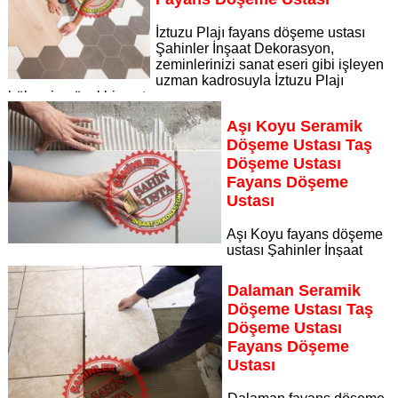
İztuzu Plajı fayans döşeme ustası
Şahinler İnşaat Dekorasyon,
zeminlerinizi sanat eseri gibi işleyen
uzman kadrosuyla İztuzu Plajı
bölgesine özel hizmet sunuyor
Sayfaya Git
Aşı Koyu Seramik
Döşeme Ustası Taş
Döşeme Ustası
Fayans Döşeme
Ustası
Aşı Koyu fayans döşeme
ustası Şahinler İnşaat
Dekorasyon, zeminlerinizi sanat eseri gibi işleyen uzman
kadrosuyla Aşı Koyu bölgesine özel hizmet sunuyor
Dalaman Seramik
Sayfaya Git
Döşeme Ustası Taş
Döşeme Ustası
Fayans Döşeme
Ustası