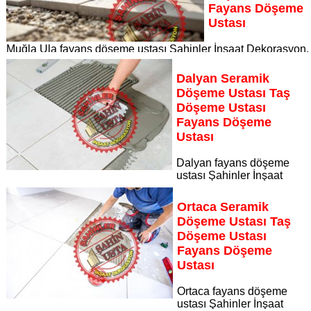
Fayans Döşeme
Ustası
Muğla Ula fayans döşeme ustası Şahinler İnşaat Dekorasyon,
zeminlerinizi sanat eseri gibi işleyen uzman kadrosuyla Muğl
Ula bölgesine özel hizmet sunuyor
Dalyan Seramik
Sayfaya Git
Döşeme Ustası Taş
Döşeme Ustası
Fayans Döşeme
Ustası
Dalyan fayans döşeme
ustası Şahinler İnşaat
Dekorasyon, zeminlerinizi sanat eseri gibi işleyen uzman
kadrosuyla Dalyan bölgesine özel hizmet sunuyor Dalyan
Ortaca Seramik
seramik döşeme ustası taş döşeme ustası fayans döşeme
Döşeme Ustası Taş
ustası
Döşeme Ustası
Sayfaya Git
Fayans Döşeme
Ustası
Ortaca fayans döşeme
ustası Şahinler İnşaat