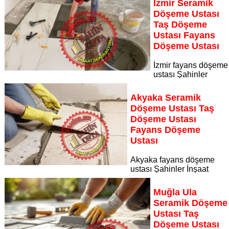
İzmir Seramik
seramik döşeme ustası taş döşeme ustası fayans döşeme
Döşeme Ustası
ustası
Taş Döşeme
Sayfaya Git
Ustası Fayans
Döşeme Ustası
İzmir fayans döşeme
ustası Şahinler
İnşaat Dekorasyon, zeminlerinizi sanat eseri gibi işleyen
uzman kadrosuyla İzmir bölgesine özel hizmet sunuyor İzmir
Akyaka Seramik
seramik döşeme ustası taş döşeme ustası fayans döşeme
Döşeme Ustası Taş
ustası
Döşeme Ustası
Sayfaya Git
Fayans Döşeme
Ustası
Akyaka fayans döşeme
ustası Şahinler İnşaat
Dekorasyon, zeminlerinizi sanat eseri gibi işleyen uzman
kadrosuyla Akyaka bölgesine özel hizmet sunuyor Akyaka
Muğla Ula
seramik döşeme ustası taş döşeme ustası fayans döşeme
Seramik Döşeme
ustası
Ustası Taş
Sayfaya Git
Döşeme Ustası