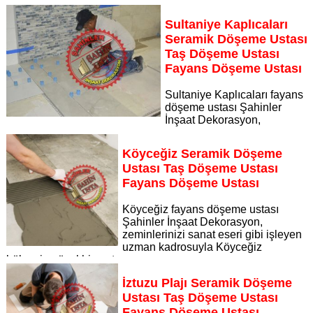
Dekorasyon, zeminlerinizi sanat eseri gibi işleyen uzman
kadrosuyla Ortaca bölgesine özel hizmet sunuyor Ortaca
Sultaniye Kaplıcaları
seramik döşeme ustası taş döşeme ustası fayans döşeme
Seramik Döşeme Ustası
ustası
Taş Döşeme Ustası
Sayfaya Git
Fayans Döşeme Ustası
Sultaniye Kaplıcaları fayans
döşeme ustası Şahinler
İnşaat Dekorasyon,
zeminlerinizi sanat eseri gibi işleyen uzman kadrosuyla
Sultaniye Kaplıcaları bölgesine özel hizmet sunuyor
Köyceğiz Seramik Döşeme
Sayfaya Git
Ustası Taş Döşeme Ustası
Fayans Döşeme Ustası
Köyceğiz fayans döşeme ustası
Şahinler İnşaat Dekorasyon,
zeminlerinizi sanat eseri gibi işleyen
uzman kadrosuyla Köyceğiz
bölgesine özel hizmet sunuyor
Sayfaya Git
İztuzu Plajı Seramik Döşeme
Ustası Taş Döşeme Ustası
Fayans Döşeme Ustası