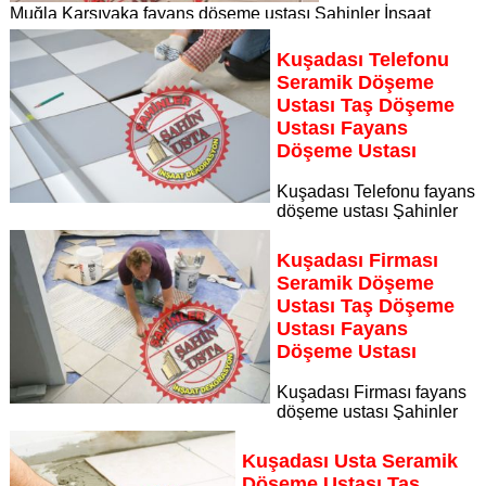
Muğla Karşıyaka fayans döşeme ustası Şahinler İnşaat
Dekorasyon, zeminlerinizi sanat eseri gibi işleyen uzman
kadrosuyla Muğla Karşıyaka bölgesine özel hizmet sunuyor
Kuşadası Telefonu
Sayfaya Git
Seramik Döşeme
Ustası Taş Döşeme
Ustası Fayans
Döşeme Ustası
Kuşadası Telefonu fayans
döşeme ustası Şahinler
İnşaat Dekorasyon, zeminlerinizi sanat eseri gibi işleyen
uzman kadrosuyla Kuşadası Telefonu bölgesine özel hizmet
Kuşadası Firması
sunuyor
Seramik Döşeme
Sayfaya Git
Ustası Taş Döşeme
Ustası Fayans
Döşeme Ustası
Kuşadası Firması fayans
döşeme ustası Şahinler
İnşaat Dekorasyon, zeminlerinizi sanat eseri gibi işleyen
uzman kadrosuyla Kuşadası Firması bölgesine özel hizmet
Kuşadası Usta Seramik
sunuyor
Döşeme Ustası Taş