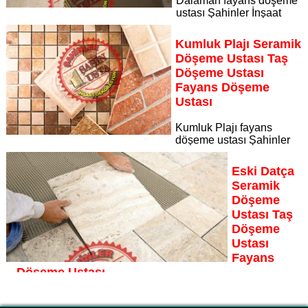
Dalaman fayans döşeme
ustası Şahinler İnşaat
Dekorasyon, zeminlerinizi sanat eseri gibi işleyen uzman
kadrosuyla Dalaman bölgesine özel hizmet sunuyor
Kumluk Plajı Seramik
Sayfaya Git
Döşeme Ustası Taş
Döşeme Ustası
Fayans Döşeme
Ustası
Kumluk Plajı fayans
döşeme ustası Şahinler
İnşaat Dekorasyon, zeminlerinizi sanat eseri gibi işleyen
uzman kadrosuyla Kumluk Plajı bölgesine özel hizmet
Eski Datça
sunuyor
Seramik
Sayfaya Git
Döşeme
Ustası Taş
Döşeme
Ustası
Fayans
Döşeme Ustası
Eski Datça fayans döşeme ustası Şahinler İnşaat