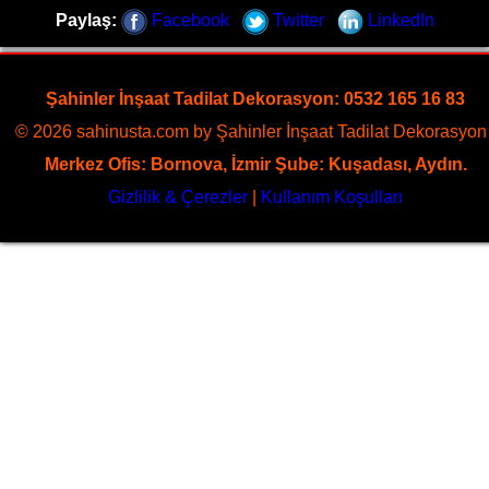
Dekorasyon, zeminlerinizi sanat eseri gibi işleyen uzman
Paylaş:
Facebook
Twitter
LinkedIn
kadrosuyla Eski Datça bölgesine özel hizmet sunuyor
Sayfaya Git
Şahinler İnşaat Tadilat Dekorasyon: 0532 165 16 83
© 2026 sahinusta.com by Şahinler İnşaat Tadilat Dekorasyon 
Merkez Ofis: Bornova, İzmir Şube: Kuşadası, Aydın.
Gizlilik & Çerezler
|
Kullanım Koşulları