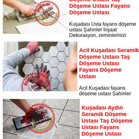
Sayfaya Git
Döşeme Ustası Fayans
Döşeme Ustası
Kuşadası Usta fayans döşeme
ustası Şahinler İnşaat
Dekorasyon, zeminlerinizi
sanat eseri gibi işleyen uzman kadrosuyla Kuşadası Usta
bölgesine özel hizmet sunuyor
Acil Kuşadası Serami
Sayfaya Git
Döşeme Ustası Taş
Döşeme Ustası
Fayans Döşeme
Ustası
Acil Kuşadası fayans
döşeme ustası Şahinler
İnşaat Dekorasyon, zeminlerinizi sanat eseri gibi işleyen
uzman kadrosuyla Acil Kuşadası bölgesine özel hizmet
Kuşadası Aydın
sunuyor
Seramik Döşeme
Sayfaya Git
Ustası Taş Döşeme
Ustası Fayans
Döşeme Ustası