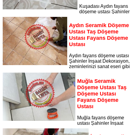
Kuşadası Aydın fayans
döşeme ustası Şahinler
İnşaat Dekorasyon, zeminlerinizi sanat eseri gibi işleyen
uzman kadrosuyla Kuşadası Aydın bölgesine özel hizmet
Aydın Seramik Döşeme
sunuyor
Ustası Taş Döşeme
Sayfaya Git
Ustası Fayans Döşeme
Ustası
Aydın fayans döşeme ustası
Şahinler İnşaat Dekorasyon,
zeminlerinizi sanat eseri gibi
işleyen uzman kadrosuyla Aydın bölgesine özel hizmet
sunuyor Aydın seramik döşeme ustası taş döşeme ustası
Muğla Seramik
fayans döşeme ustası
Döşeme Ustası Taş
Sayfaya Git
Döşeme Ustası
Fayans Döşeme
Ustası
Muğla fayans döşeme
ustası Şahinler İnşaat
Dekorasyon, zeminlerinizi sanat eseri gibi işleyen uzman
kadrosuyla Muğla bölgesine özel hizmet sunuyor Muğla