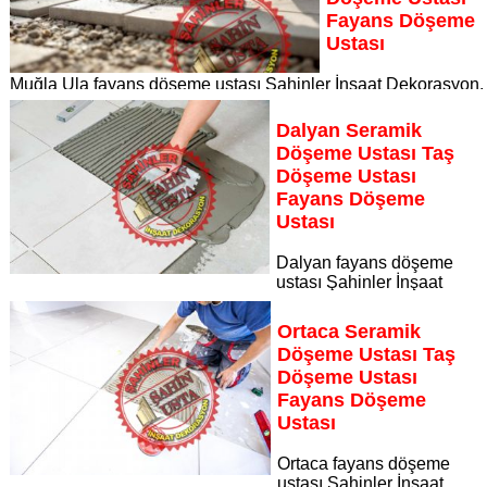
Fayans Döşeme
Ustası
Muğla Ula fayans döşeme ustası Şahinler İnşaat Dekorasyon,
zeminlerinizi sanat eseri gibi işleyen uzman kadrosuyla Muğl
Ula bölgesine özel hizmet sunuyor
Dalyan Seramik
Sayfaya Git
Döşeme Ustası Taş
Döşeme Ustası
Fayans Döşeme
Ustası
Dalyan fayans döşeme
ustası Şahinler İnşaat
Dekorasyon, zeminlerinizi sanat eseri gibi işleyen uzman
kadrosuyla Dalyan bölgesine özel hizmet sunuyor Dalyan
Ortaca Seramik
seramik döşeme ustası taş döşeme ustası fayans döşeme
Döşeme Ustası Taş
ustası
Döşeme Ustası
Sayfaya Git
Fayans Döşeme
Ustası
Ortaca fayans döşeme
ustası Şahinler İnşaat