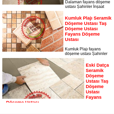
Dalaman fayans döşeme
ustası Şahinler İnşaat
Dekorasyon, zeminlerinizi sanat eseri gibi işleyen uzman
kadrosuyla Dalaman bölgesine özel hizmet sunuyor
Kumluk Plajı Seramik
Sayfaya Git
Döşeme Ustası Taş
Döşeme Ustası
Fayans Döşeme
Ustası
Kumluk Plajı fayans
döşeme ustası Şahinler
İnşaat Dekorasyon, zeminlerinizi sanat eseri gibi işleyen
uzman kadrosuyla Kumluk Plajı bölgesine özel hizmet
Eski Datça
sunuyor
Seramik
Sayfaya Git
Döşeme
Ustası Taş
Döşeme
Ustası
Fayans
Döşeme Ustası
Eski Datça fayans döşeme ustası Şahinler İnşaat