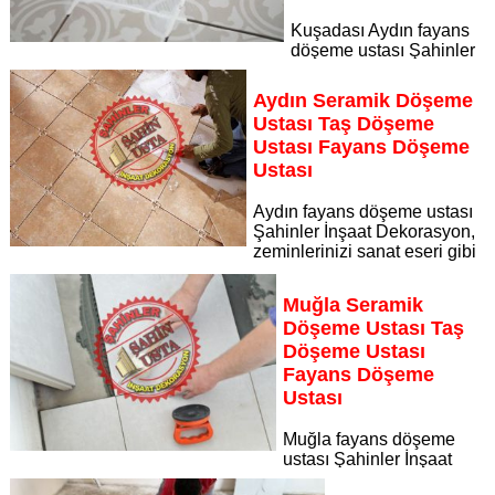
Kuşadası Aydın fayans
döşeme ustası Şahinler
İnşaat Dekorasyon, zeminlerinizi sanat eseri gibi işleyen
uzman kadrosuyla Kuşadası Aydın bölgesine özel hizmet
Aydın Seramik Döşeme
sunuyor
Ustası Taş Döşeme
Sayfaya Git
Ustası Fayans Döşeme
Ustası
Aydın fayans döşeme ustası
Şahinler İnşaat Dekorasyon,
zeminlerinizi sanat eseri gibi
işleyen uzman kadrosuyla Aydın bölgesine özel hizmet
sunuyor Aydın seramik döşeme ustası taş döşeme ustası
Muğla Seramik
fayans döşeme ustası
Döşeme Ustası Taş
Sayfaya Git
Döşeme Ustası
Fayans Döşeme
Ustası
Muğla fayans döşeme
ustası Şahinler İnşaat
Dekorasyon, zeminlerinizi sanat eseri gibi işleyen uzman