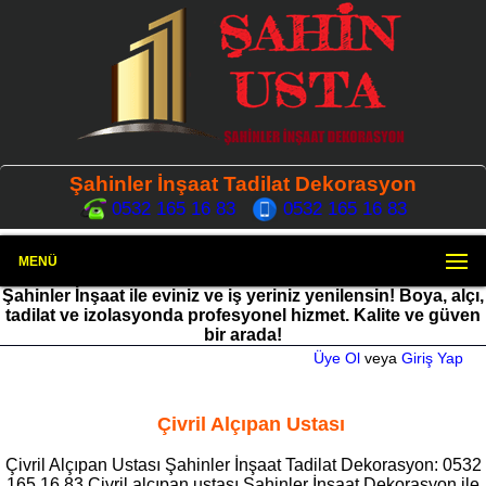
Şahinler İnşaat Tadilat Dekorasyon
0532 165 16 83
0532 165 16 83
MENÜ
Şahinler İnşaat ile eviniz ve iş yeriniz yenilensin! Boya, alçı,
tadilat ve izolasyonda profesyonel hizmet. Kalite ve güven
bir arada!
Üye Ol
veya
Giriş Yap
Çivril Alçıpan Ustası
Çivril Alçıpan Ustası Şahinler İnşaat Tadilat Dekorasyon: 0532
165 16 83 Çivril alçıpan ustası Şahinler İnşaat Dekorasyon ile