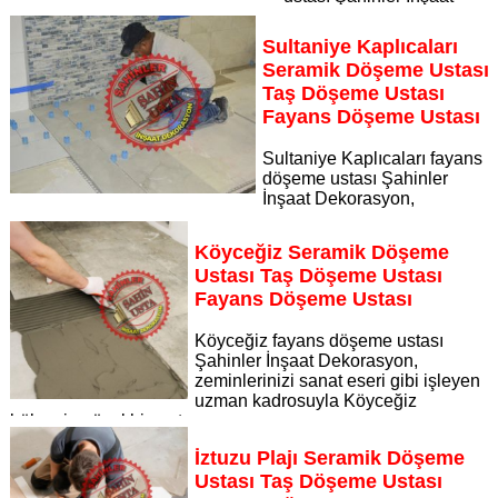
Dekorasyon, zeminlerinizi sanat eseri gibi işleyen uzman
kadrosuyla Ortaca bölgesine özel hizmet sunuyor Ortaca
Sultaniye Kaplıcaları
seramik döşeme ustası taş döşeme ustası fayans döşeme
Seramik Döşeme Ustası
ustası
Taş Döşeme Ustası
Sayfaya Git
Fayans Döşeme Ustası
Sultaniye Kaplıcaları fayans
döşeme ustası Şahinler
İnşaat Dekorasyon,
zeminlerinizi sanat eseri gibi işleyen uzman kadrosuyla
Sultaniye Kaplıcaları bölgesine özel hizmet sunuyor
Köyceğiz Seramik Döşeme
Sayfaya Git
Ustası Taş Döşeme Ustası
Fayans Döşeme Ustası
Köyceğiz fayans döşeme ustası
Şahinler İnşaat Dekorasyon,
zeminlerinizi sanat eseri gibi işleyen
uzman kadrosuyla Köyceğiz
bölgesine özel hizmet sunuyor
Sayfaya Git
İztuzu Plajı Seramik Döşeme
Ustası Taş Döşeme Ustası