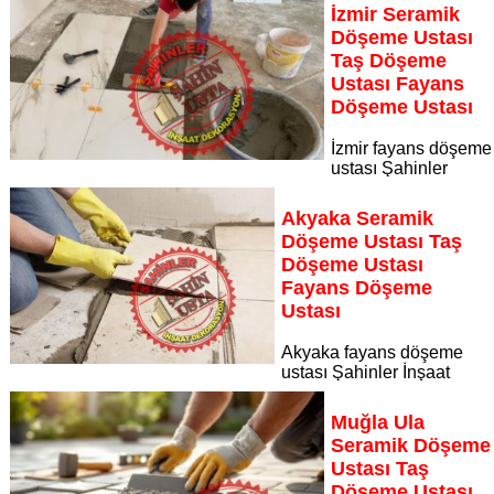
kadrosuyla Muğla bölgesine özel hizmet sunuyor Muğla
İzmir Seramik
seramik döşeme ustası taş döşeme ustası fayans döşeme
Döşeme Ustası
ustası
Taş Döşeme
Sayfaya Git
Ustası Fayans
Döşeme Ustası
İzmir fayans döşeme
ustası Şahinler
İnşaat Dekorasyon, zeminlerinizi sanat eseri gibi işleyen
uzman kadrosuyla İzmir bölgesine özel hizmet sunuyor İzmir
Akyaka Seramik
seramik döşeme ustası taş döşeme ustası fayans döşeme
Döşeme Ustası Taş
ustası
Döşeme Ustası
Sayfaya Git
Fayans Döşeme
Ustası
Akyaka fayans döşeme
ustası Şahinler İnşaat
Dekorasyon, zeminlerinizi sanat eseri gibi işleyen uzman
kadrosuyla Akyaka bölgesine özel hizmet sunuyor Akyaka
Muğla Ula
seramik döşeme ustası taş döşeme ustası fayans döşeme
Seramik Döşeme
ustası
Ustası Taş
Sayfaya Git
Döşeme Ustası