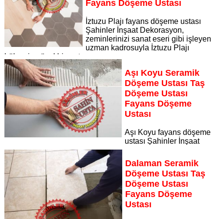
Fayans Döşeme Ustası
İztuzu Plajı fayans döşeme ustası
Şahinler İnşaat Dekorasyon,
zeminlerinizi sanat eseri gibi işleyen
uzman kadrosuyla İztuzu Plajı
bölgesine özel hizmet sunuyor
Sayfaya Git
Aşı Koyu Seramik
Döşeme Ustası Taş
Döşeme Ustası
Fayans Döşeme
Ustası
Aşı Koyu fayans döşeme
ustası Şahinler İnşaat
Dekorasyon, zeminlerinizi sanat eseri gibi işleyen uzman
kadrosuyla Aşı Koyu bölgesine özel hizmet sunuyor
Dalaman Seramik
Sayfaya Git
Döşeme Ustası Taş
Döşeme Ustası
Fayans Döşeme
Ustası