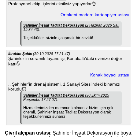
Profesyonel ekip, işlerini eksiksiz yapıyorlar👌
Ortakent modern kartonpiyer ustası
Şahinler İnşaat Tadilat Dekorasyon
(2 Haziran 2026 Salı
19:34:43):
Teşekkürler, sizinle çalışmak bir zevkti!
İbrahim Şahin
(30.10.2025 17:21:47):
Şahinler’in seramik fayans işi, Konakaltı’daki evimize değer
kattı✋
Konak boyacı ustası
.. Şahinler’in drenaj sistemi, 1 Sanayi Sitesi’ndeki binamızı
korudu💥
Şahinler İnşaat Tadilat Dekorasyon
(30 Ekim 2025
Perşembe 17:27:07):
Hizmetlerimizden memnun kalmanız bizim için çok
önemli, Şahinler İnşaat Tadilat Dekorasyon olarak
teşekkürlerimizi sunarız.
Çivril alçıpan ustası
; Şahinler İnşaat Dekorasyon ile boya,