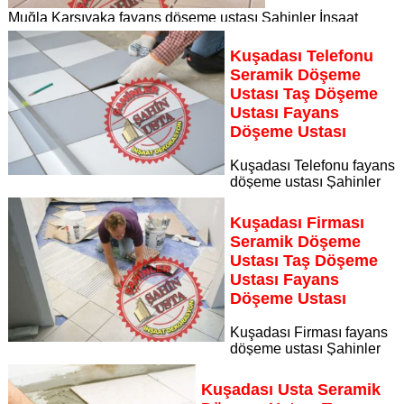
Muğla Karşıyaka fayans döşeme ustası Şahinler İnşaat
Dekorasyon, zeminlerinizi sanat eseri gibi işleyen uzman
kadrosuyla Muğla Karşıyaka bölgesine özel hizmet sunuyor
Kuşadası Telefonu
Sayfaya Git
Seramik Döşeme
Ustası Taş Döşeme
Ustası Fayans
Döşeme Ustası
Kuşadası Telefonu fayans
döşeme ustası Şahinler
İnşaat Dekorasyon, zeminlerinizi sanat eseri gibi işleyen
uzman kadrosuyla Kuşadası Telefonu bölgesine özel hizmet
Kuşadası Firması
sunuyor
Seramik Döşeme
Sayfaya Git
Ustası Taş Döşeme
Ustası Fayans
Döşeme Ustası
Kuşadası Firması fayans
döşeme ustası Şahinler
İnşaat Dekorasyon, zeminlerinizi sanat eseri gibi işleyen
uzman kadrosuyla Kuşadası Firması bölgesine özel hizmet
Kuşadası Usta Seramik
sunuyor