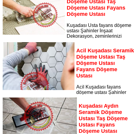
Döşeme Ustası Taş
Sayfaya Git
Döşeme Ustası Fayans
Döşeme Ustası
Kuşadası Usta fayans döşeme
ustası Şahinler İnşaat
Dekorasyon, zeminlerinizi
sanat eseri gibi işleyen uzman kadrosuyla Kuşadası Usta
bölgesine özel hizmet sunuyor
Acil Kuşadası Serami
Sayfaya Git
Döşeme Ustası Taş
Döşeme Ustası
Fayans Döşeme
Ustası
Acil Kuşadası fayans
döşeme ustası Şahinler
İnşaat Dekorasyon, zeminlerinizi sanat eseri gibi işleyen
uzman kadrosuyla Acil Kuşadası bölgesine özel hizmet
Kuşadası Aydın
sunuyor
Seramik Döşeme
Sayfaya Git
Ustası Taş Döşeme
Ustası Fayans
Döşeme Ustası