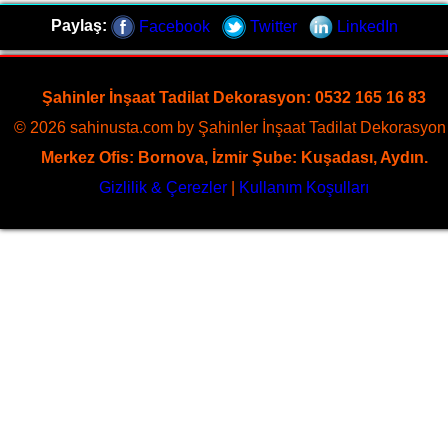
Dekorasyon, zeminlerinizi sanat eseri gibi işleyen uzman
Paylaş:
Facebook
Twitter
LinkedIn
kadrosuyla Eski Datça bölgesine özel hizmet sunuyor
Sayfaya Git
Şahinler İnşaat Tadilat Dekorasyon: 0532 165 16 83
© 2026 sahinusta.com by Şahinler İnşaat Tadilat Dekorasyon 
Merkez Ofis: Bornova, İzmir Şube: Kuşadası, Aydın.
Gizlilik & Çerezler
|
Kullanım Koşulları