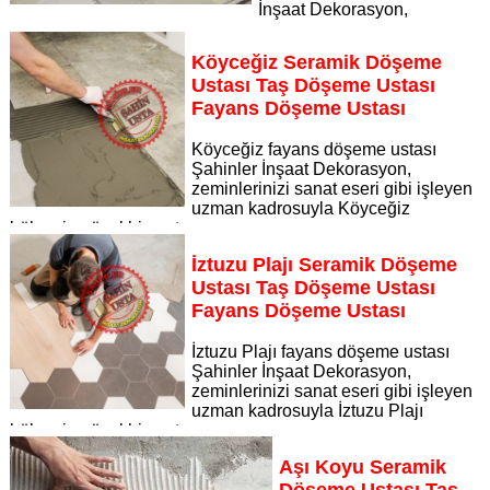
İnşaat Dekorasyon,
zeminlerinizi sanat eseri gibi işleyen uzman kadrosuyla
Sultaniye Kaplıcaları bölgesine özel hizmet sunuyor
Köyceğiz Seramik Döşeme
Sayfaya Git
Ustası Taş Döşeme Ustası
Fayans Döşeme Ustası
Köyceğiz fayans döşeme ustası
Şahinler İnşaat Dekorasyon,
zeminlerinizi sanat eseri gibi işleyen
uzman kadrosuyla Köyceğiz
bölgesine özel hizmet sunuyor
Sayfaya Git
İztuzu Plajı Seramik Döşeme
Ustası Taş Döşeme Ustası
Fayans Döşeme Ustası
İztuzu Plajı fayans döşeme ustası
Şahinler İnşaat Dekorasyon,
zeminlerinizi sanat eseri gibi işleyen
uzman kadrosuyla İztuzu Plajı
bölgesine özel hizmet sunuyor
Sayfaya Git
Aşı Koyu Seramik
Döşeme Ustası Taş