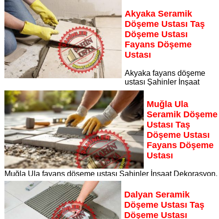
İnşaat Dekorasyon, zeminlerinizi sanat eseri gibi işleyen
uzman kadrosuyla İzmir bölgesine özel hizmet sunuyor İzmir
Akyaka Seramik
seramik döşeme ustası taş döşeme ustası fayans döşeme
Döşeme Ustası Taş
ustası
Döşeme Ustası
Sayfaya Git
Fayans Döşeme
Ustası
Akyaka fayans döşeme
ustası Şahinler İnşaat
Dekorasyon, zeminlerinizi sanat eseri gibi işleyen uzman
kadrosuyla Akyaka bölgesine özel hizmet sunuyor Akyaka
Muğla Ula
seramik döşeme ustası taş döşeme ustası fayans döşeme
Seramik Döşeme
ustası
Ustası Taş
Sayfaya Git
Döşeme Ustası
Fayans Döşeme
Ustası
Muğla Ula fayans döşeme ustası Şahinler İnşaat Dekorasyon,
zeminlerinizi sanat eseri gibi işleyen uzman kadrosuyla Muğl
Ula bölgesine özel hizmet sunuyor
Dalyan Seramik
Sayfaya Git
Döşeme Ustası Taş
Döşeme Ustası