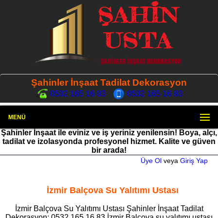
Şahinler İnşaat Tadilat Dekorasyon
0532 165 16 83
0532 165 16 83
MENÜ
Şahinler İnşaat ile eviniz ve iş yeriniz yenilensin! Boya, alçı,
tadilat ve izolasyonda profesyonel hizmet. Kalite ve güven
bir arada!
Üye Ol
veya
Giriş Yap
İzmir Balçova Su Yalıtımı Ustası
İzmir Balçova Su Yalıtımı Ustası Şahinler İnşaat Tadilat
Dekorasyon: 0532 165 16 83 İzmir Balçova su yalıtımı ustası