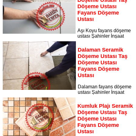
Döşeme Ustası
Fayans Döşeme
Ustası
Aşı Koyu fayans döşeme
ustası Şahinler İnşaat
Dekorasyon, zeminlerinizi sanat eseri gibi işleyen uzman
kadrosuyla Aşı Koyu bölgesine özel hizmet sunuyor
Dalaman Seramik
Sayfaya Git
Döşeme Ustası Taş
Döşeme Ustası
Fayans Döşeme
Ustası
Dalaman fayans döşeme
ustası Şahinler İnşaat
Dekorasyon, zeminlerinizi sanat eseri gibi işleyen uzman
kadrosuyla Dalaman bölgesine özel hizmet sunuyor
Kumluk Plajı Seramik
Sayfaya Git
Döşeme Ustası Taş
Döşeme Ustası
Fayans Döşeme
Ustası