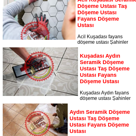
Sayfaya Git
Döşeme Ustası Taş
Döşeme Ustası
Fayans Döşeme
Ustası
Acil Kuşadası fayans
döşeme ustası Şahinler
İnşaat Dekorasyon, zeminlerinizi sanat eseri gibi işleyen
uzman kadrosuyla Acil Kuşadası bölgesine özel hizmet
Kuşadası Aydın
sunuyor
Seramik Döşeme
Sayfaya Git
Ustası Taş Döşeme
Ustası Fayans
Döşeme Ustası
Kuşadası Aydın fayans
döşeme ustası Şahinler
İnşaat Dekorasyon, zeminlerinizi sanat eseri gibi işleyen
uzman kadrosuyla Kuşadası Aydın bölgesine özel hizmet
Aydın Seramik Döşeme
sunuyor
Ustası Taş Döşeme
Sayfaya Git
Ustası Fayans Döşeme
Ustası