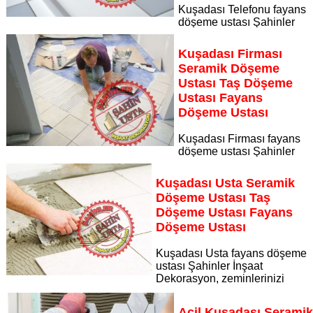
Kuşadası Telefonu fayans
döşeme ustası Şahinler
İnşaat Dekorasyon, zeminlerinizi sanat eseri gibi işleyen
uzman kadrosuyla Kuşadası Telefonu bölgesine özel hizmet
Kuşadası Firması
sunuyor
Seramik Döşeme
Sayfaya Git
Ustası Taş Döşeme
Ustası Fayans
Döşeme Ustası
Kuşadası Firması fayans
döşeme ustası Şahinler
İnşaat Dekorasyon, zeminlerinizi sanat eseri gibi işleyen
uzman kadrosuyla Kuşadası Firması bölgesine özel hizmet
Kuşadası Usta Seramik
sunuyor
Döşeme Ustası Taş
Sayfaya Git
Döşeme Ustası Fayans
Döşeme Ustası
Kuşadası Usta fayans döşeme
ustası Şahinler İnşaat
Dekorasyon, zeminlerinizi
sanat eseri gibi işleyen uzman kadrosuyla Kuşadası Usta
bölgesine özel hizmet sunuyor
Acil Kuşadası Serami