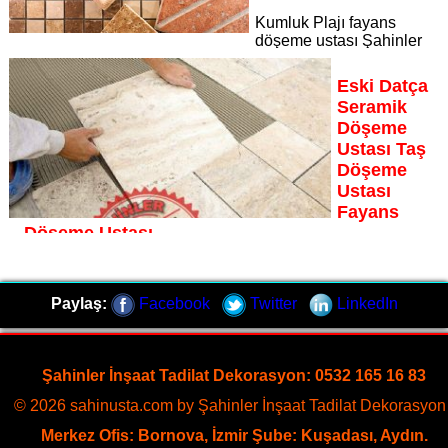
Kumluk Plajı fayans
döşeme ustası Şahinler
İnşaat Dekorasyon, zeminlerinizi sanat eseri gibi işleyen
uzman kadrosuyla Kumluk Plajı bölgesine özel hizmet
Eski Datça
sunuyor
Seramik
Sayfaya Git
Döşeme
Ustası Taş
Döşeme
Ustası
Fayans
Döşeme Ustası
Eski Datça fayans döşeme ustası Şahinler İnşaat
Dekorasyon, zeminlerinizi sanat eseri gibi işleyen uzman
Paylaş:
Facebook
Twitter
LinkedIn
kadrosuyla Eski Datça bölgesine özel hizmet sunuyor
Sayfaya Git
Şahinler İnşaat Tadilat Dekorasyon: 0532 165 16 83
© 2026 sahinusta.com by Şahinler İnşaat Tadilat Dekorasyon 
Merkez Ofis: Bornova, İzmir Şube: Kuşadası, Aydın.