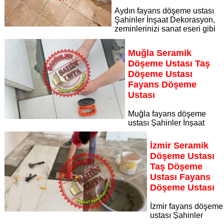
Aydın fayans döşeme ustası
Şahinler İnşaat Dekorasyon,
zeminlerinizi sanat eseri gibi
işleyen uzman kadrosuyla Aydın bölgesine özel hizmet
sunuyor Aydın seramik döşeme ustası taş döşeme ustası
Muğla Seramik
fayans döşeme ustası
Döşeme Ustası Taş
Sayfaya Git
Döşeme Ustası
Fayans Döşeme
Ustası
Muğla fayans döşeme
ustası Şahinler İnşaat
Dekorasyon, zeminlerinizi sanat eseri gibi işleyen uzman
kadrosuyla Muğla bölgesine özel hizmet sunuyor Muğla
İzmir Seramik
seramik döşeme ustası taş döşeme ustası fayans döşeme
Döşeme Ustası
ustası
Taş Döşeme
Sayfaya Git
Ustası Fayans
Döşeme Ustası
İzmir fayans döşeme
ustası Şahinler