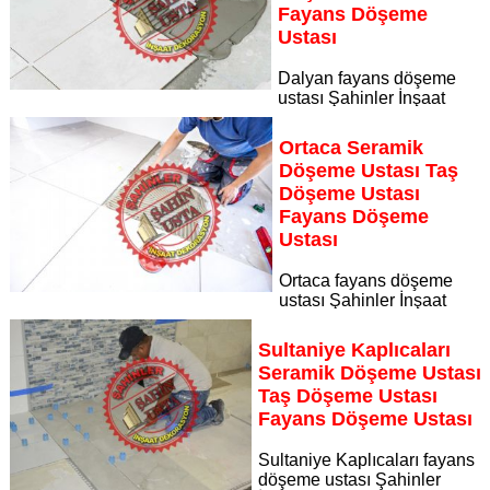
Fayans Döşeme
Ustası
Dalyan fayans döşeme
ustası Şahinler İnşaat
Dekorasyon, zeminlerinizi sanat eseri gibi işleyen uzman
kadrosuyla Dalyan bölgesine özel hizmet sunuyor Dalyan
Ortaca Seramik
seramik döşeme ustası taş döşeme ustası fayans döşeme
Döşeme Ustası Taş
ustası
Döşeme Ustası
Sayfaya Git
Fayans Döşeme
Ustası
Ortaca fayans döşeme
ustası Şahinler İnşaat
Dekorasyon, zeminlerinizi sanat eseri gibi işleyen uzman
kadrosuyla Ortaca bölgesine özel hizmet sunuyor Ortaca
Sultaniye Kaplıcaları
seramik döşeme ustası taş döşeme ustası fayans döşeme
Seramik Döşeme Ustası
ustası
Taş Döşeme Ustası
Sayfaya Git
Fayans Döşeme Ustası
Sultaniye Kaplıcaları fayans
döşeme ustası Şahinler