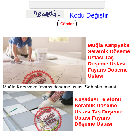
Kodu Değiştir
Muğla Karşıyaka
Seramik Döşeme
Ustası Taş
Döşeme Ustası
Fayans Döşeme
Ustası
Muğla Karşıyaka fayans döşeme ustası Şahinler İnşaat
Dekorasyon, zeminlerinizi sanat eseri gibi işleyen uzman
kadrosuyla Muğla Karşıyaka bölgesine özel hizmet sunuyor
Kuşadası Telefonu
Sayfaya Git
Seramik Döşeme
Ustası Taş Döşeme
Ustası Fayans
Döşeme Ustası