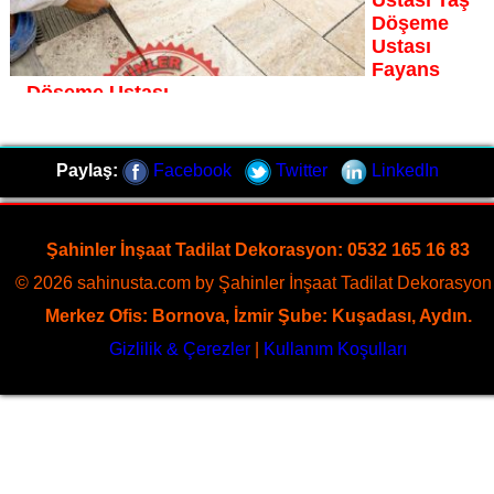
Ustası Taş
Döşeme
Ustası
Fayans
Döşeme Ustası
Eski Datça fayans döşeme ustası Şahinler İnşaat
Dekorasyon, zeminlerinizi sanat eseri gibi işleyen uzman
Paylaş:
Facebook
Twitter
LinkedIn
kadrosuyla Eski Datça bölgesine özel hizmet sunuyor
Sayfaya Git
Şahinler İnşaat Tadilat Dekorasyon: 0532 165 16 83
© 2026 sahinusta.com by Şahinler İnşaat Tadilat Dekorasyon 
Merkez Ofis: Bornova, İzmir Şube: Kuşadası, Aydın.
Gizlilik & Çerezler
|
Kullanım Koşulları