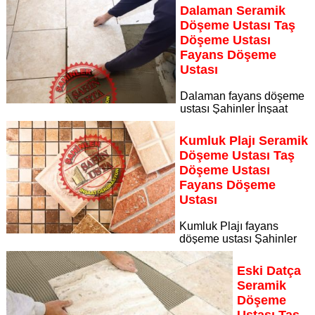
kadrosuyla Aşı Koyu bölgesine özel hizmet sunuyor
Dalaman Seramik
Sayfaya Git
Döşeme Ustası Taş
Döşeme Ustası
Fayans Döşeme
Ustası
Dalaman fayans döşeme
ustası Şahinler İnşaat
Dekorasyon, zeminlerinizi sanat eseri gibi işleyen uzman
kadrosuyla Dalaman bölgesine özel hizmet sunuyor
Kumluk Plajı Seramik
Sayfaya Git
Döşeme Ustası Taş
Döşeme Ustası
Fayans Döşeme
Ustası
Kumluk Plajı fayans
döşeme ustası Şahinler
İnşaat Dekorasyon, zeminlerinizi sanat eseri gibi işleyen
uzman kadrosuyla Kumluk Plajı bölgesine özel hizmet
Eski Datça
sunuyor
Seramik
Sayfaya Git
Döşeme