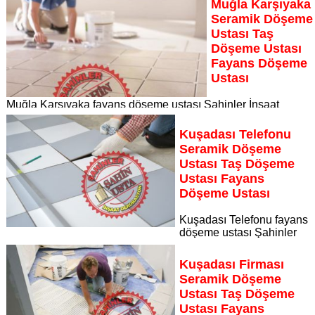
Muğla Karşıyaka
Seramik Döşeme
Ustası Taş
Döşeme Ustası
Fayans Döşeme
Ustası
Muğla Karşıyaka fayans döşeme ustası Şahinler İnşaat
Dekorasyon, zeminlerinizi sanat eseri gibi işleyen uzman
kadrosuyla Muğla Karşıyaka bölgesine özel hizmet sunuyor
Kuşadası Telefonu
Sayfaya Git
Seramik Döşeme
Ustası Taş Döşeme
Ustası Fayans
Döşeme Ustası
Kuşadası Telefonu fayans
döşeme ustası Şahinler
İnşaat Dekorasyon, zeminlerinizi sanat eseri gibi işleyen
uzman kadrosuyla Kuşadası Telefonu bölgesine özel hizmet
Kuşadası Firması
sunuyor
Seramik Döşeme
Sayfaya Git
Ustası Taş Döşeme
Ustası Fayans