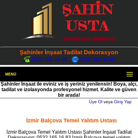
Şahinler İnşaat Tadilat Dekorasyon
0532 165 16 83
0532 165 16 83
MENÜ
Şahinler İnşaat ile eviniz ve iş yeriniz yenilensin! Boya, alçı,
tadilat ve izolasyonda profesyonel hizmet. Kalite ve güven
bir arada!
Üye Ol
veya
Giriş Yap
İzmir Balçova Temel Yalıtım Ustası
İzmir Balçova Temel Yalıtım Ustası Şahinler İnşaat Tadilat
Dekorasyon: 0532 165 16 83 İzmir Balçova temel yalıtım