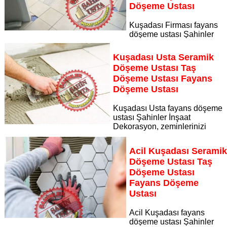
Döşeme Ustası
Kuşadası Firması fayans
döşeme ustası Şahinler
İnşaat Dekorasyon, zeminlerinizi sanat eseri gibi işleyen
uzman kadrosuyla Kuşadası Firması bölgesine özel hizmet
Kuşadası Usta Seramik
sunuyor
Döşeme Ustası Taş
Sayfaya Git
Döşeme Ustası Fayans
Döşeme Ustası
Kuşadası Usta fayans döşeme
ustası Şahinler İnşaat
Dekorasyon, zeminlerinizi
sanat eseri gibi işleyen uzman kadrosuyla Kuşadası Usta
bölgesine özel hizmet sunuyor
Acil Kuşadası Serami
Sayfaya Git
Döşeme Ustası Taş
Döşeme Ustası
Fayans Döşeme
Ustası
Acil Kuşadası fayans
döşeme ustası Şahinler