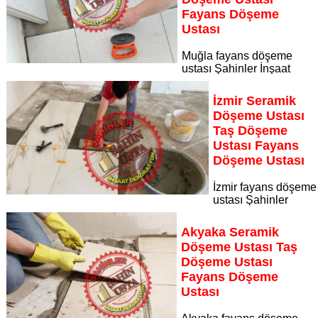
Fayans Döşeme
Ustası
Muğla fayans döşeme
ustası Şahinler İnşaat
Dekorasyon, zeminlerinizi sanat eseri gibi işleyen uzman
kadrosuyla Muğla bölgesine özel hizmet sunuyor Muğla
İzmir Seramik
seramik döşeme ustası taş döşeme ustası fayans döşeme
Döşeme Ustası
ustası
Taş Döşeme
Sayfaya Git
Ustası Fayans
Döşeme Ustası
İzmir fayans döşeme
ustası Şahinler
İnşaat Dekorasyon, zeminlerinizi sanat eseri gibi işleyen
uzman kadrosuyla İzmir bölgesine özel hizmet sunuyor İzmir
Akyaka Seramik
seramik döşeme ustası taş döşeme ustası fayans döşeme
Döşeme Ustası Taş
ustası
Döşeme Ustası
Sayfaya Git
Fayans Döşeme
Ustası