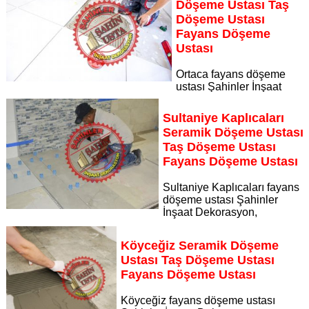
Döşeme Ustası Taş
ustası
Döşeme Ustası
Sayfaya Git
Fayans Döşeme
Ustası
Ortaca fayans döşeme
ustası Şahinler İnşaat
Dekorasyon, zeminlerinizi sanat eseri gibi işleyen uzman
kadrosuyla Ortaca bölgesine özel hizmet sunuyor Ortaca
Sultaniye Kaplıcaları
seramik döşeme ustası taş döşeme ustası fayans döşeme
Seramik Döşeme Ustası
ustası
Taş Döşeme Ustası
Sayfaya Git
Fayans Döşeme Ustası
Sultaniye Kaplıcaları fayans
döşeme ustası Şahinler
İnşaat Dekorasyon,
zeminlerinizi sanat eseri gibi işleyen uzman kadrosuyla
Sultaniye Kaplıcaları bölgesine özel hizmet sunuyor
Köyceğiz Seramik Döşeme
Sayfaya Git
Ustası Taş Döşeme Ustası
Fayans Döşeme Ustası
Köyceğiz fayans döşeme ustası