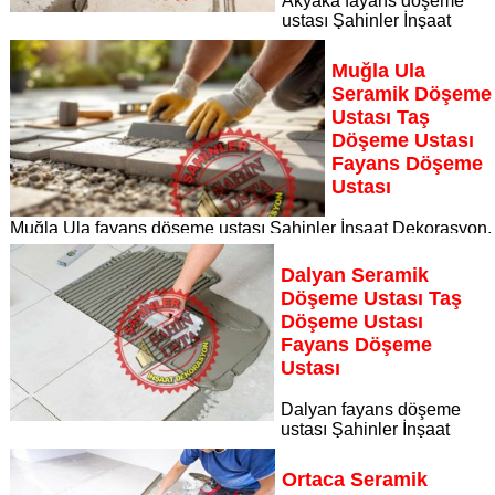
Akyaka fayans döşeme
ustası Şahinler İnşaat
Dekorasyon, zeminlerinizi sanat eseri gibi işleyen uzman
kadrosuyla Akyaka bölgesine özel hizmet sunuyor Akyaka
Muğla Ula
seramik döşeme ustası taş döşeme ustası fayans döşeme
Seramik Döşeme
ustası
Ustası Taş
Sayfaya Git
Döşeme Ustası
Fayans Döşeme
Ustası
Muğla Ula fayans döşeme ustası Şahinler İnşaat Dekorasyon,
zeminlerinizi sanat eseri gibi işleyen uzman kadrosuyla Muğl
Ula bölgesine özel hizmet sunuyor
Dalyan Seramik
Sayfaya Git
Döşeme Ustası Taş
Döşeme Ustası
Fayans Döşeme
Ustası
Dalyan fayans döşeme
ustası Şahinler İnşaat
Dekorasyon, zeminlerinizi sanat eseri gibi işleyen uzman
kadrosuyla Dalyan bölgesine özel hizmet sunuyor Dalyan
Ortaca Seramik
seramik döşeme ustası taş döşeme ustası fayans döşeme