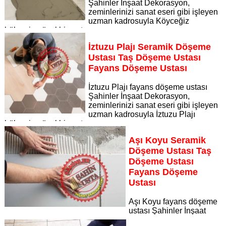
Şahinler İnşaat Dekorasyon,
zeminlerinizi sanat eseri gibi işleyen
uzman kadrosuyla Köyceğiz
bölgesine özel hizmet sunuyor
Sayfaya Git
İztuzu Plajı Seramik Döşeme
Ustası Taş Döşeme Ustası
Fayans Döşeme Ustası
İztuzu Plajı fayans döşeme ustası
Şahinler İnşaat Dekorasyon,
zeminlerinizi sanat eseri gibi işleyen
uzman kadrosuyla İztuzu Plajı
bölgesine özel hizmet sunuyor
Sayfaya Git
Aşı Koyu Seramik
Döşeme Ustası Taş
Döşeme Ustası
Fayans Döşeme
Ustası
Aşı Koyu fayans döşeme
ustası Şahinler İnşaat
Dekorasyon, zeminlerinizi sanat eseri gibi işleyen uzman