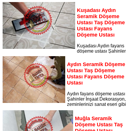
İnşaat Dekorasyon, zeminlerinizi sanat eseri gibi işleyen
uzman kadrosuyla Acil Kuşadası bölgesine özel hizmet
Kuşadası Aydın
sunuyor
Seramik Döşeme
Sayfaya Git
Ustası Taş Döşeme
Ustası Fayans
Döşeme Ustası
Kuşadası Aydın fayans
döşeme ustası Şahinler
İnşaat Dekorasyon, zeminlerinizi sanat eseri gibi işleyen
uzman kadrosuyla Kuşadası Aydın bölgesine özel hizmet
Aydın Seramik Döşeme
sunuyor
Ustası Taş Döşeme
Sayfaya Git
Ustası Fayans Döşeme
Ustası
Aydın fayans döşeme ustası
Şahinler İnşaat Dekorasyon,
zeminlerinizi sanat eseri gibi
işleyen uzman kadrosuyla Aydın bölgesine özel hizmet
sunuyor Aydın seramik döşeme ustası taş döşeme ustası
Muğla Seramik
fayans döşeme ustası
Döşeme Ustası Taş
Sayfaya Git
Döşeme Ustası