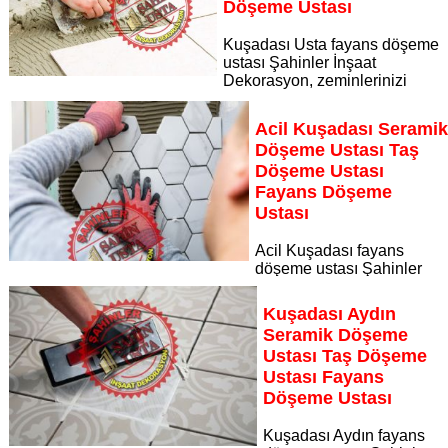
Döşeme Ustası
Kuşadası Usta fayans döşeme
ustası Şahinler İnşaat
Dekorasyon, zeminlerinizi
sanat eseri gibi işleyen uzman kadrosuyla Kuşadası Usta
bölgesine özel hizmet sunuyor
Acil Kuşadası Serami
Sayfaya Git
Döşeme Ustası Taş
Döşeme Ustası
Fayans Döşeme
Ustası
Acil Kuşadası fayans
döşeme ustası Şahinler
İnşaat Dekorasyon, zeminlerinizi sanat eseri gibi işleyen
uzman kadrosuyla Acil Kuşadası bölgesine özel hizmet
Kuşadası Aydın
sunuyor
Seramik Döşeme
Sayfaya Git
Ustası Taş Döşeme
Ustası Fayans
Döşeme Ustası
Kuşadası Aydın fayans