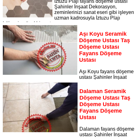
İztuzu Plajı fayans döşeme ustası
Şahinler İnşaat Dekorasyon,
zeminlerinizi sanat eseri gibi işleyen
uzman kadrosuyla İztuzu Plajı
bölgesine özel hizmet sunuyor
Sayfaya Git
Aşı Koyu Seramik
Döşeme Ustası Taş
Döşeme Ustası
Fayans Döşeme
Ustası
Aşı Koyu fayans döşeme
ustası Şahinler İnşaat
Dekorasyon, zeminlerinizi sanat eseri gibi işleyen uzman
kadrosuyla Aşı Koyu bölgesine özel hizmet sunuyor
Dalaman Seramik
Sayfaya Git
Döşeme Ustası Taş
Döşeme Ustası
Fayans Döşeme
Ustası
Dalaman fayans döşeme
ustası Şahinler İnşaat