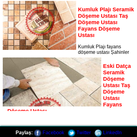
Dekorasyon, zeminlerinizi sanat eseri gibi işleyen uzman
kadrosuyla Dalaman bölgesine özel hizmet sunuyor
Kumluk Plajı Seramik
Sayfaya Git
Döşeme Ustası Taş
Döşeme Ustası
Fayans Döşeme
Ustası
Kumluk Plajı fayans
döşeme ustası Şahinler
İnşaat Dekorasyon, zeminlerinizi sanat eseri gibi işleyen
uzman kadrosuyla Kumluk Plajı bölgesine özel hizmet
Eski Datça
sunuyor
Seramik
Sayfaya Git
Döşeme
Ustası Taş
Döşeme
Ustası
Fayans
Döşeme Ustası
Eski Datça fayans döşeme ustası Şahinler İnşaat
Dekorasyon, zeminlerinizi sanat eseri gibi işleyen uzman
Paylaş:
Facebook
Twitter
LinkedIn
kadrosuyla Eski Datça bölgesine özel hizmet sunuyor