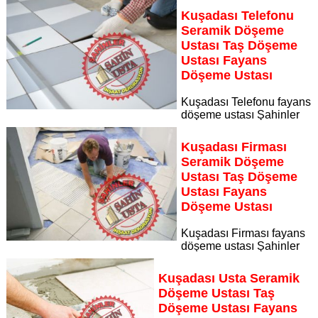
kadrosuyla Muğla Karşıyaka bölgesine özel hizmet sunuyor
Kuşadası Telefonu
Sayfaya Git
Seramik Döşeme
Ustası Taş Döşeme
Ustası Fayans
Döşeme Ustası
Kuşadası Telefonu fayans
döşeme ustası Şahinler
İnşaat Dekorasyon, zeminlerinizi sanat eseri gibi işleyen
uzman kadrosuyla Kuşadası Telefonu bölgesine özel hizmet
Kuşadası Firması
sunuyor
Seramik Döşeme
Sayfaya Git
Ustası Taş Döşeme
Ustası Fayans
Döşeme Ustası
Kuşadası Firması fayans
döşeme ustası Şahinler
İnşaat Dekorasyon, zeminlerinizi sanat eseri gibi işleyen
uzman kadrosuyla Kuşadası Firması bölgesine özel hizmet
Kuşadası Usta Seramik
sunuyor
Döşeme Ustası Taş
Sayfaya Git
Döşeme Ustası Fayans