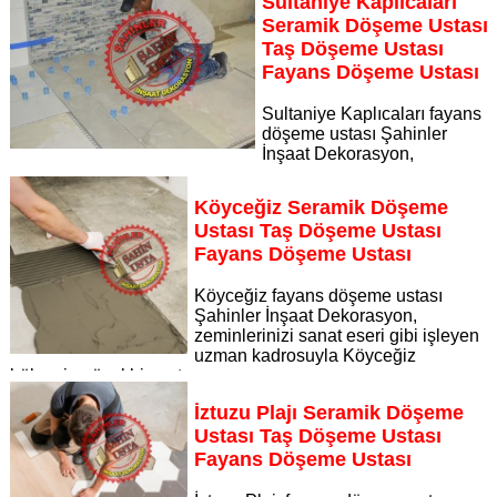
Sultaniye Kaplıcaları
seramik döşeme ustası taş döşeme ustası fayans döşeme
Seramik Döşeme Ustası
ustası
Taş Döşeme Ustası
Sayfaya Git
Fayans Döşeme Ustası
Sultaniye Kaplıcaları fayans
döşeme ustası Şahinler
İnşaat Dekorasyon,
zeminlerinizi sanat eseri gibi işleyen uzman kadrosuyla
Sultaniye Kaplıcaları bölgesine özel hizmet sunuyor
Köyceğiz Seramik Döşeme
Sayfaya Git
Ustası Taş Döşeme Ustası
Fayans Döşeme Ustası
Köyceğiz fayans döşeme ustası
Şahinler İnşaat Dekorasyon,
zeminlerinizi sanat eseri gibi işleyen
uzman kadrosuyla Köyceğiz
bölgesine özel hizmet sunuyor
Sayfaya Git
İztuzu Plajı Seramik Döşeme
Ustası Taş Döşeme Ustası
Fayans Döşeme Ustası