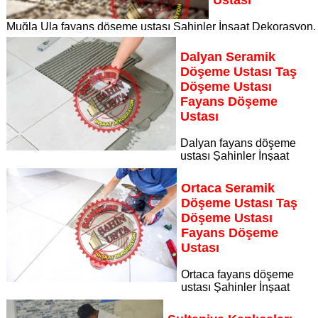
Muğla Ula fayans döşeme ustası Şahinler İnşaat Dekorasyon,
zeminlerinizi sanat eseri gibi işleyen uzman kadrosuyla Muğl
Ula bölgesine özel hizmet sunuyor
Dalyan Seramik
Sayfaya Git
Döşeme Ustası Taş
Döşeme Ustası
Fayans Döşeme
Ustası
Dalyan fayans döşeme
ustası Şahinler İnşaat
Dekorasyon, zeminlerinizi sanat eseri gibi işleyen uzman
kadrosuyla Dalyan bölgesine özel hizmet sunuyor Dalyan
Ortaca Seramik
seramik döşeme ustası taş döşeme ustası fayans döşeme
Döşeme Ustası Taş
ustası
Döşeme Ustası
Sayfaya Git
Fayans Döşeme
Ustası
Ortaca fayans döşeme
ustası Şahinler İnşaat
Dekorasyon, zeminlerinizi sanat eseri gibi işleyen uzman
kadrosuyla Ortaca bölgesine özel hizmet sunuyor Ortaca