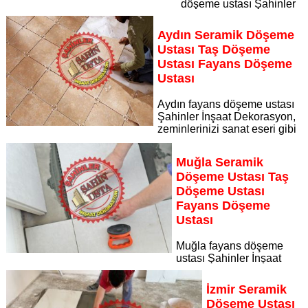
döşeme ustası Şahinler
İnşaat Dekorasyon, zeminlerinizi sanat eseri gibi işleyen
uzman kadrosuyla Kuşadası Aydın bölgesine özel hizmet
Aydın Seramik Döşeme
sunuyor
Ustası Taş Döşeme
Sayfaya Git
Ustası Fayans Döşeme
Ustası
Aydın fayans döşeme ustası
Şahinler İnşaat Dekorasyon,
zeminlerinizi sanat eseri gibi
işleyen uzman kadrosuyla Aydın bölgesine özel hizmet
sunuyor Aydın seramik döşeme ustası taş döşeme ustası
Muğla Seramik
fayans döşeme ustası
Döşeme Ustası Taş
Sayfaya Git
Döşeme Ustası
Fayans Döşeme
Ustası
Muğla fayans döşeme
ustası Şahinler İnşaat
Dekorasyon, zeminlerinizi sanat eseri gibi işleyen uzman
kadrosuyla Muğla bölgesine özel hizmet sunuyor Muğla
İzmir Seramik
seramik döşeme ustası taş döşeme ustası fayans döşeme
Döşeme Ustası
ustası