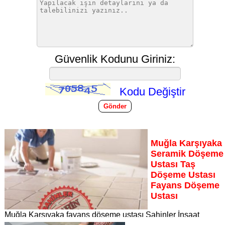
Güvenlik Kodunu Giriniz:
Kodu Değiştir
Muğla Karşıyaka
Seramik Döşeme
Ustası Taş
Döşeme Ustası
Fayans Döşeme
Ustası
Muğla Karşıyaka fayans döşeme ustası Şahinler İnşaat
Dekorasyon, zeminlerinizi sanat eseri gibi işleyen uzman