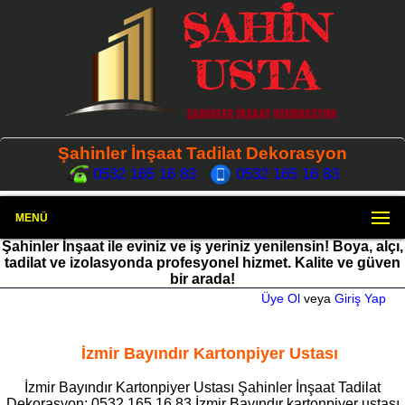
Şahinler İnşaat Tadilat Dekorasyon
0532 165 16 83
0532 165 16 83
MENÜ
Şahinler İnşaat ile eviniz ve iş yeriniz yenilensin! Boya, alçı,
tadilat ve izolasyonda profesyonel hizmet. Kalite ve güven
bir arada!
Üye Ol
veya
Giriş Yap
İzmir Bayındır Kartonpiyer Ustası
İzmir Bayındır Kartonpiyer Ustası Şahinler İnşaat Tadilat
Dekorasyon: 0532 165 16 83 İzmir Bayındır kartonpiyer ustası