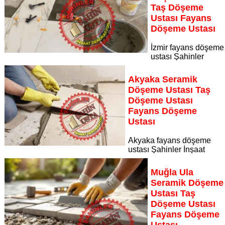
Taş Döşeme
Sayfaya Git
Ustası Fayans
Döşeme Ustası
İzmir fayans döşeme
ustası Şahinler
İnşaat Dekorasyon, zeminlerinizi sanat eseri gibi işleyen
uzman kadrosuyla İzmir bölgesine özel hizmet sunuyor İzmir
Akyaka Seramik
seramik döşeme ustası taş döşeme ustası fayans döşeme
Döşeme Ustası Taş
ustası
Döşeme Ustası
Sayfaya Git
Fayans Döşeme
Ustası
Akyaka fayans döşeme
ustası Şahinler İnşaat
Dekorasyon, zeminlerinizi sanat eseri gibi işleyen uzman
kadrosuyla Akyaka bölgesine özel hizmet sunuyor Akyaka
Muğla Ula
seramik döşeme ustası taş döşeme ustası fayans döşeme
Seramik Döşeme
ustası
Ustası Taş
Sayfaya Git
Döşeme Ustası
Fayans Döşeme
Ustası