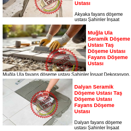
Ustası
Akyaka fayans döşeme
ustası Şahinler İnşaat
Dekorasyon, zeminlerinizi sanat eseri gibi işleyen uzman
kadrosuyla Akyaka bölgesine özel hizmet sunuyor Akyaka
Muğla Ula
seramik döşeme ustası taş döşeme ustası fayans döşeme
Seramik Döşeme
ustası
Ustası Taş
Sayfaya Git
Döşeme Ustası
Fayans Döşeme
Ustası
Muğla Ula fayans döşeme ustası Şahinler İnşaat Dekorasyon,
zeminlerinizi sanat eseri gibi işleyen uzman kadrosuyla Muğl
Ula bölgesine özel hizmet sunuyor
Dalyan Seramik
Sayfaya Git
Döşeme Ustası Taş
Döşeme Ustası
Fayans Döşeme
Ustası
Dalyan fayans döşeme
ustası Şahinler İnşaat