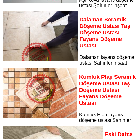
ustası Şahinler İnşaat
Dekorasyon, zeminlerinizi sanat eseri gibi işleyen uzman
kadrosuyla Aşı Koyu bölgesine özel hizmet sunuyor
Dalaman Seramik
Sayfaya Git
Döşeme Ustası Taş
Döşeme Ustası
Fayans Döşeme
Ustası
Dalaman fayans döşeme
ustası Şahinler İnşaat
Dekorasyon, zeminlerinizi sanat eseri gibi işleyen uzman
kadrosuyla Dalaman bölgesine özel hizmet sunuyor
Kumluk Plajı Seramik
Sayfaya Git
Döşeme Ustası Taş
Döşeme Ustası
Fayans Döşeme
Ustası
Kumluk Plajı fayans
döşeme ustası Şahinler
İnşaat Dekorasyon, zeminlerinizi sanat eseri gibi işleyen
uzman kadrosuyla Kumluk Plajı bölgesine özel hizmet
Eski Datça
sunuyor