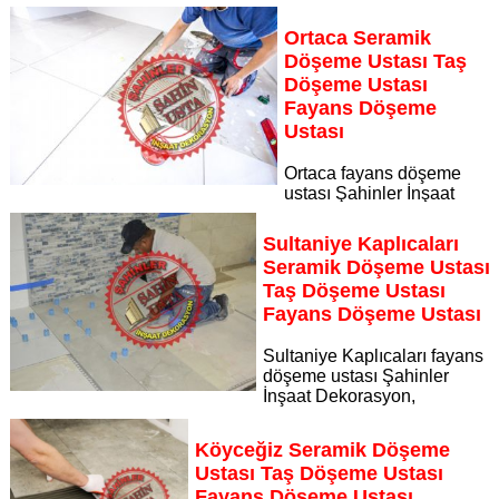
Dekorasyon, zeminlerinizi sanat eseri gibi işleyen uzman
kadrosuyla Dalyan bölgesine özel hizmet sunuyor Dalyan
Ortaca Seramik
seramik döşeme ustası taş döşeme ustası fayans döşeme
Döşeme Ustası Taş
ustası
Döşeme Ustası
Sayfaya Git
Fayans Döşeme
Ustası
Ortaca fayans döşeme
ustası Şahinler İnşaat
Dekorasyon, zeminlerinizi sanat eseri gibi işleyen uzman
kadrosuyla Ortaca bölgesine özel hizmet sunuyor Ortaca
Sultaniye Kaplıcaları
seramik döşeme ustası taş döşeme ustası fayans döşeme
Seramik Döşeme Ustası
ustası
Taş Döşeme Ustası
Sayfaya Git
Fayans Döşeme Ustası
Sultaniye Kaplıcaları fayans
döşeme ustası Şahinler
İnşaat Dekorasyon,
zeminlerinizi sanat eseri gibi işleyen uzman kadrosuyla
Sultaniye Kaplıcaları bölgesine özel hizmet sunuyor
Köyceğiz Seramik Döşeme
Sayfaya Git
Ustası Taş Döşeme Ustası
Fayans Döşeme Ustası