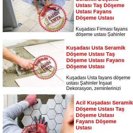
Sayfaya Git
Ustası Taş Döşeme
Ustası Fayans
Döşeme Ustası
Kuşadası Firması fayans
döşeme ustası Şahinler
İnşaat Dekorasyon, zeminlerinizi sanat eseri gibi işleyen
uzman kadrosuyla Kuşadası Firması bölgesine özel hizmet
Kuşadası Usta Seramik
sunuyor
Döşeme Ustası Taş
Sayfaya Git
Döşeme Ustası Fayans
Döşeme Ustası
Kuşadası Usta fayans döşeme
ustası Şahinler İnşaat
Dekorasyon, zeminlerinizi
sanat eseri gibi işleyen uzman kadrosuyla Kuşadası Usta
bölgesine özel hizmet sunuyor
Acil Kuşadası Serami
Sayfaya Git
Döşeme Ustası Taş
Döşeme Ustası
Fayans Döşeme
Ustası