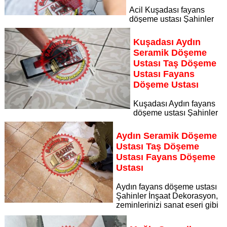
Acil Kuşadası fayans
döşeme ustası Şahinler
İnşaat Dekorasyon, zeminlerinizi sanat eseri gibi işleyen
uzman kadrosuyla Acil Kuşadası bölgesine özel hizmet
Kuşadası Aydın
sunuyor
Seramik Döşeme
Sayfaya Git
Ustası Taş Döşeme
Ustası Fayans
Döşeme Ustası
Kuşadası Aydın fayans
döşeme ustası Şahinler
İnşaat Dekorasyon, zeminlerinizi sanat eseri gibi işleyen
uzman kadrosuyla Kuşadası Aydın bölgesine özel hizmet
Aydın Seramik Döşeme
sunuyor
Ustası Taş Döşeme
Sayfaya Git
Ustası Fayans Döşeme
Ustası
Aydın fayans döşeme ustası
Şahinler İnşaat Dekorasyon,
zeminlerinizi sanat eseri gibi
işleyen uzman kadrosuyla Aydın bölgesine özel hizmet
sunuyor Aydın seramik döşeme ustası taş döşeme ustası