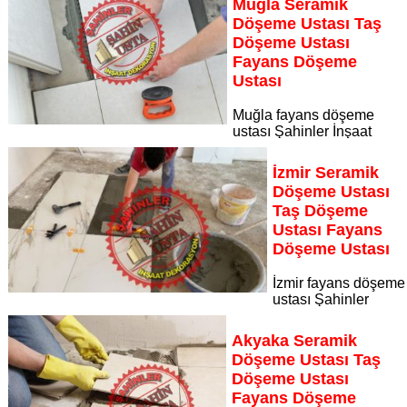
Muğla Seramik
fayans döşeme ustası
Döşeme Ustası Taş
Sayfaya Git
Döşeme Ustası
Fayans Döşeme
Ustası
Muğla fayans döşeme
ustası Şahinler İnşaat
Dekorasyon, zeminlerinizi sanat eseri gibi işleyen uzman
kadrosuyla Muğla bölgesine özel hizmet sunuyor Muğla
İzmir Seramik
seramik döşeme ustası taş döşeme ustası fayans döşeme
Döşeme Ustası
ustası
Taş Döşeme
Sayfaya Git
Ustası Fayans
Döşeme Ustası
İzmir fayans döşeme
ustası Şahinler
İnşaat Dekorasyon, zeminlerinizi sanat eseri gibi işleyen
uzman kadrosuyla İzmir bölgesine özel hizmet sunuyor İzmir
Akyaka Seramik
seramik döşeme ustası taş döşeme ustası fayans döşeme
Döşeme Ustası Taş
ustası
Döşeme Ustası
Sayfaya Git
Fayans Döşeme