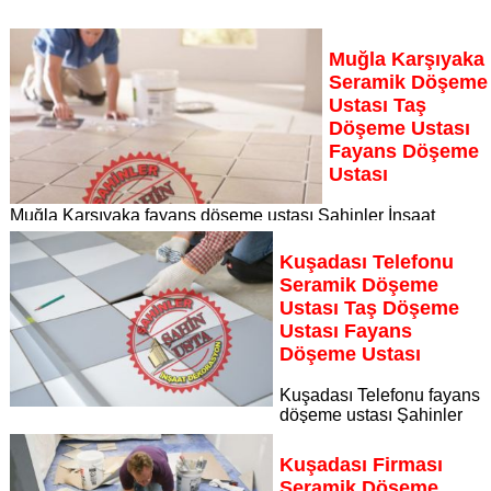
Muğla Karşıyaka
Seramik Döşeme
Ustası Taş
Döşeme Ustası
Fayans Döşeme
Ustası
Muğla Karşıyaka fayans döşeme ustası Şahinler İnşaat
Dekorasyon, zeminlerinizi sanat eseri gibi işleyen uzman
kadrosuyla Muğla Karşıyaka bölgesine özel hizmet sunuyor
Kuşadası Telefonu
Sayfaya Git
Seramik Döşeme
Ustası Taş Döşeme
Ustası Fayans
Döşeme Ustası
Kuşadası Telefonu fayans
döşeme ustası Şahinler
İnşaat Dekorasyon, zeminlerinizi sanat eseri gibi işleyen
uzman kadrosuyla Kuşadası Telefonu bölgesine özel hizmet
Kuşadası Firması
sunuyor
Seramik Döşeme