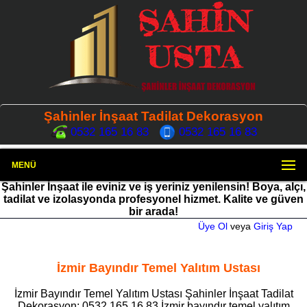
Şahinler İnşaat Tadilat Dekorasyon
0532 165 16 83
0532 165 16 83
MENÜ
Şahinler İnşaat ile eviniz ve iş yeriniz yenilensin! Boya, alçı,
tadilat ve izolasyonda profesyonel hizmet. Kalite ve güven
bir arada!
Üye Ol
veya
Giriş Yap
İzmir Bayındır Temel Yalıtım Ustası
İzmir Bayındır Temel Yalıtım Ustası Şahinler İnşaat Tadilat
Dekorasyon: 0532 165 16 83 İzmir bayındır temel yalıtım