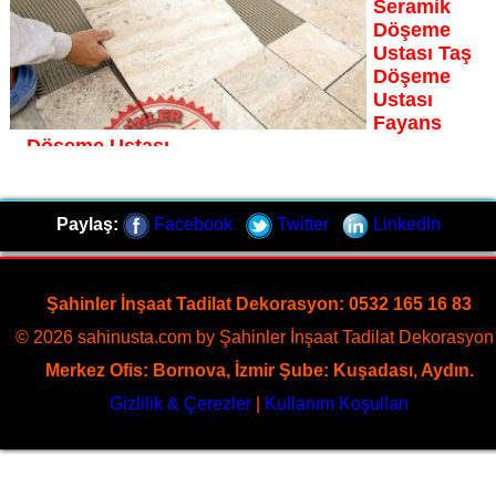
Seramik
Sayfaya Git
Döşeme
Ustası Taş
Döşeme
Ustası
Fayans
Döşeme Ustası
Eski Datça fayans döşeme ustası Şahinler İnşaat
Dekorasyon, zeminlerinizi sanat eseri gibi işleyen uzman
Paylaş:
Facebook
Twitter
LinkedIn
kadrosuyla Eski Datça bölgesine özel hizmet sunuyor
Sayfaya Git
Şahinler İnşaat Tadilat Dekorasyon: 0532 165 16 83
© 2026 sahinusta.com by Şahinler İnşaat Tadilat Dekorasyon 
Merkez Ofis: Bornova, İzmir Şube: Kuşadası, Aydın.
Gizlilik & Çerezler
|
Kullanım Koşulları