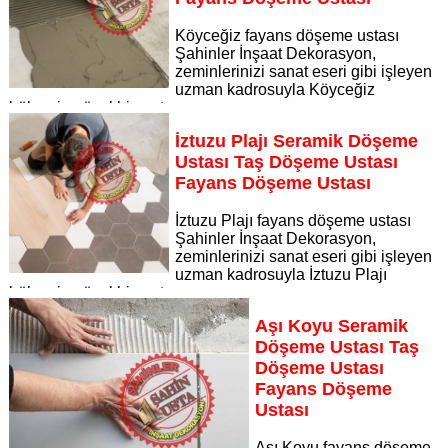
Köyceğiz fayans döşeme ustası
Şahinler İnşaat Dekorasyon,
zeminlerinizi sanat eseri gibi işleyen
uzman kadrosuyla Köyceğiz
bölgesine özel hizmet sunuyor
Sayfaya Git
İztuzu Plajı Seramik Döşeme
Ustası Taş Döşeme Ustası
Fayans Döşeme Ustası
İztuzu Plajı fayans döşeme ustası
Şahinler İnşaat Dekorasyon,
zeminlerinizi sanat eseri gibi işleyen
uzman kadrosuyla İztuzu Plajı
bölgesine özel hizmet sunuyor
Sayfaya Git
Aşı Koyu Seramik
Döşeme Ustası Taş
Döşeme Ustası
Fayans Döşeme
Ustası
Aşı Koyu fayans döşeme