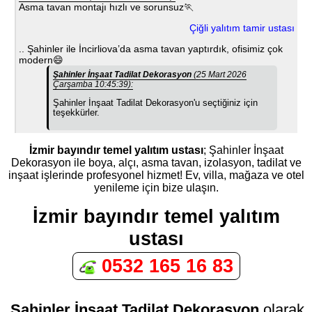
Asma tavan montajı hızlı ve sorunsuz🏃
Çiğli yalıtım tamir ustası
.. Şahinler ile İncirliova’da asma tavan yaptırdık, ofisimiz çok
modern😄
Şahinler İnşaat Tadilat Dekorasyon
(25 Mart 2026
Çarşamba 10:45:39):
Şahinler İnşaat Tadilat Dekorasyon'u seçtiğiniz için
teşekkürler.
İzmir bayındır temel yalıtım ustası
; Şahinler İnşaat
Dekorasyon ile boya, alçı, asma tavan, izolasyon, tadilat ve
inşaat işlerinde profesyonel hizmet! Ev, villa, mağaza ve otel
yenileme için bize ulaşın.
İzmir bayındır temel yalıtım
ustası
0532 165 16 83
Şahinler İnşaat Tadilat Dekorasyon
olarak,