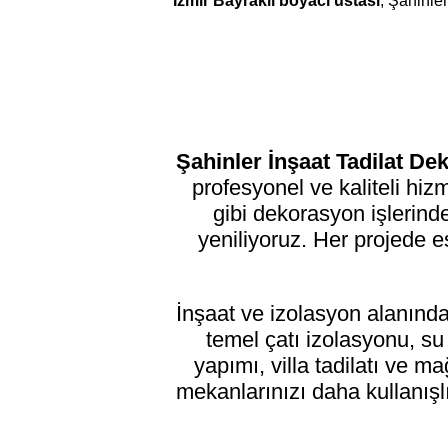
İzmir Bayraklı boyacı ustası
; Şahinle
Şahinler İnşaat Tadilat D
profesyonel ve kaliteli hi
gibi dekorasyon işlerinde
yeniliyoruz. Her projede e
İnşaat ve izolasyon alanınd
temel çatı izolasyonu, s
yapımı, villa tadilatı ve 
mekanlarınızı daha kullanışlı 