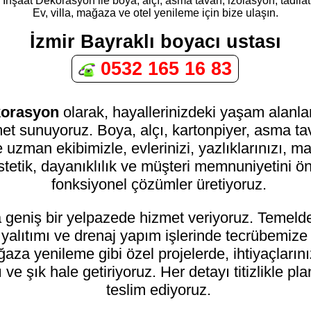
r İnşaat Dekorasyon ile boya, alçı, asma tavan, izolasyon, tadilat
Ev, villa, mağaza ve otel yenileme için bize ulaşın.
İzmir Bayraklı boyacı ustası
0532 165 16 83
ekorasyon
olarak, hayallerinizdeki yaşam alanla
zmet sunuyoruz. Boya, alçı, kartonpiyer, asma 
 uzman ekibimizle, evlerinizi, yazlıklarınızı, mağ
stetik, dayanıklılık ve müşteri memnuniyetini 
fonksiyonel çözümler üretiyoruz.
a geniş bir yelpazede hizmet veriyoruz. Temeld
u yalıtımı ve drenaj yapım işlerinde tecrübemiz
mağaza yenileme gibi özel projelerde, ihtiyaçlar
ve şık hale getiriyoruz. Her detayı titizlikle pl
teslim ediyoruz.