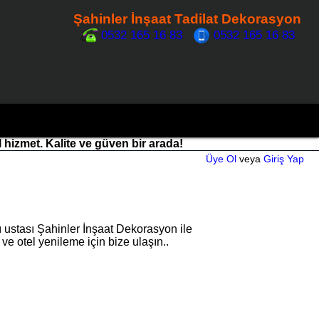
Şahinler İnşaat Tadilat Dekorasyon
0532 165 16 83
0532 165 16 83
l hizmet. Kalite ve güven bir arada!
Üye Ol
veya
Giriş Yap
 ustası Şahinler İnşaat Dekorasyon ile
ve otel yenileme için bize ulaşın..