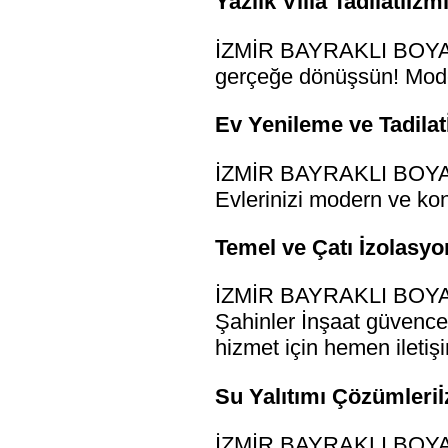
Yazlık Villa Tadilatıİz
İZMİR BAYRAKLI BOYACI U
gerçeğe dönüşsün! Moder
Ev Yenileme ve Tadilat
İZMİR BAYRAKLI BOYACI 
Evlerinizi modern ve konf
Temel ve Çatı İzolasyo
İZMİR BAYRAKLI BOYACI
Şahinler İnşaat güvences
hizmet için hemen iletiş
Su Yalıtımı Çözümleriİ
İZMİR BAYRAKLI BOYACI U