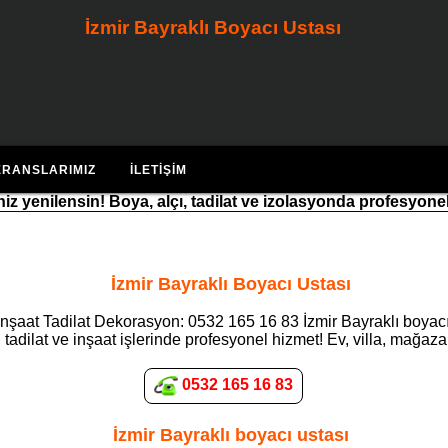
İzmir Bayraklı Boyacı Ustası
ERANSLARIMIZ
İLETIŞIM
riniz yenilensin! Boya, alçı, tadilat ve izolasyonda profesyone
İzmir Bayraklı Boyacı Ustası
 İnşaat Tadilat Dekorasyon: 0532 165 16 83 İzmir Bayraklı boyacı
 tadilat ve inşaat işlerinde profesyonel hizmet! Ev, villa, mağaza 
0532 165 16 83
İzmir Bayraklı boyacı ustası