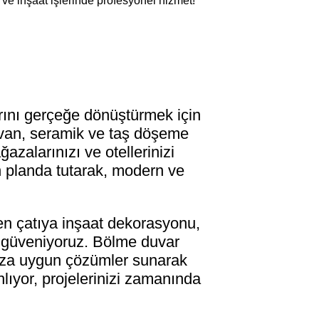
 ve inşaat işlerinde profesyonel hizmet!
rını gerçeğe dönüştürmek için
tavan, seramik ve taş döşeme
azalarınızı ve otellerinizi
ön planda tutarak, modern ve
en çatıya inşaat dekorasyonu,
e güveniyoruz. Bölme duvar
ınıza uygun çözümler sunarak
anlıyor, projelerinizi zamanında