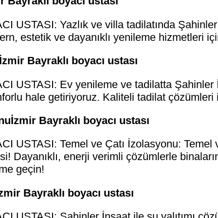
mir Bayraklı boyacı ustası
STASI: Yazlık ve villa tadilatında Şahinler İn
n, estetik ve dayanıklı yenileme hizmetleri içi
İzmir Bayraklı boyacı ustası
USTASI: Ev yenileme ve tadilatta Şahinler İn
orlu hale getiriyoruz. Kaliteli tadilat çözümleri
nuİzmir Bayraklı boyacı ustası
 USTASI: Temel ve Çatı İzolasyonu: Temel v
i! Dayanıklı, enerji verimli çözümlerle binalar
ime geçin!
zmir Bayraklı boyacı ustası
STASI: Şahinler İnşaat ile su yalıtımı çözüm