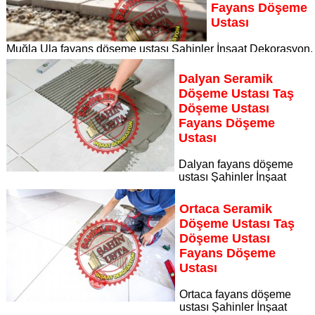
Fayans Döşeme
Ustası
Muğla Ula fayans döşeme ustası Şahinler İnşaat Dekorasyon,
zeminlerinizi sanat eseri gibi işleyen uzman kadrosuyla Muğl
Ula bölgesine özel hizmet sunuyor
Dalyan Seramik
Sayfaya Git
Döşeme Ustası Taş
Döşeme Ustası
Fayans Döşeme
Ustası
Dalyan fayans döşeme
ustası Şahinler İnşaat
Dekorasyon, zeminlerinizi sanat eseri gibi işleyen uzman
kadrosuyla Dalyan bölgesine özel hizmet sunuyor Dalyan
Ortaca Seramik
seramik döşeme ustası taş döşeme ustası fayans döşeme
Döşeme Ustası Taş
ustası
Döşeme Ustası
Sayfaya Git
Fayans Döşeme
Ustası
Ortaca fayans döşeme
ustası Şahinler İnşaat