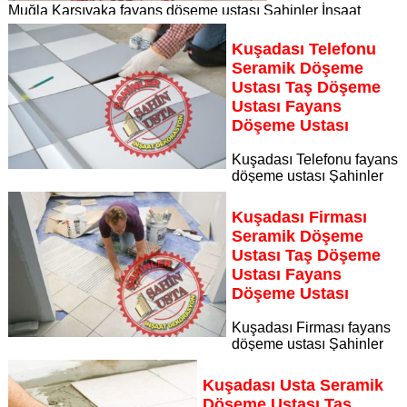
Muğla Karşıyaka fayans döşeme ustası Şahinler İnşaat
Dekorasyon, zeminlerinizi sanat eseri gibi işleyen uzman
kadrosuyla Muğla Karşıyaka bölgesine özel hizmet sunuyor
Kuşadası Telefonu
Sayfaya Git
Seramik Döşeme
Ustası Taş Döşeme
Ustası Fayans
Döşeme Ustası
Kuşadası Telefonu fayans
döşeme ustası Şahinler
İnşaat Dekorasyon, zeminlerinizi sanat eseri gibi işleyen
uzman kadrosuyla Kuşadası Telefonu bölgesine özel hizmet
Kuşadası Firması
sunuyor
Seramik Döşeme
Sayfaya Git
Ustası Taş Döşeme
Ustası Fayans
Döşeme Ustası
Kuşadası Firması fayans
döşeme ustası Şahinler
İnşaat Dekorasyon, zeminlerinizi sanat eseri gibi işleyen
uzman kadrosuyla Kuşadası Firması bölgesine özel hizmet
Kuşadası Usta Seramik
sunuyor
Döşeme Ustası Taş