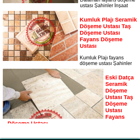
ustası Şahinler İnşaat
Dekorasyon, zeminlerinizi sanat eseri gibi işleyen uzman
kadrosuyla Dalaman bölgesine özel hizmet sunuyor
Kumluk Plajı Seramik
Sayfaya Git
Döşeme Ustası Taş
Döşeme Ustası
Fayans Döşeme
Ustası
Kumluk Plajı fayans
döşeme ustası Şahinler
İnşaat Dekorasyon, zeminlerinizi sanat eseri gibi işleyen
uzman kadrosuyla Kumluk Plajı bölgesine özel hizmet
Eski Datça
sunuyor
Seramik
Sayfaya Git
Döşeme
Ustası Taş
Döşeme
Ustası
Fayans
Döşeme Ustası
Eski Datça fayans döşeme ustası Şahinler İnşaat