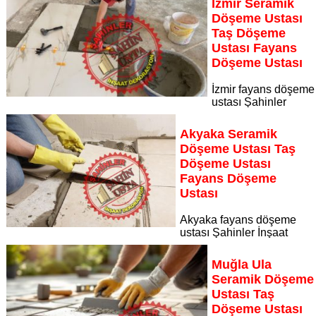
İzmir Seramik
seramik döşeme ustası taş döşeme ustası fayans döşeme
Döşeme Ustası
ustası
Taş Döşeme
Sayfaya Git
Ustası Fayans
Döşeme Ustası
İzmir fayans döşeme
ustası Şahinler
İnşaat Dekorasyon, zeminlerinizi sanat eseri gibi işleyen
uzman kadrosuyla İzmir bölgesine özel hizmet sunuyor İzmir
Akyaka Seramik
seramik döşeme ustası taş döşeme ustası fayans döşeme
Döşeme Ustası Taş
ustası
Döşeme Ustası
Sayfaya Git
Fayans Döşeme
Ustası
Akyaka fayans döşeme
ustası Şahinler İnşaat
Dekorasyon, zeminlerinizi sanat eseri gibi işleyen uzman
kadrosuyla Akyaka bölgesine özel hizmet sunuyor Akyaka
Muğla Ula
seramik döşeme ustası taş döşeme ustası fayans döşeme
Seramik Döşeme
ustası
Ustası Taş
Sayfaya Git
Döşeme Ustası