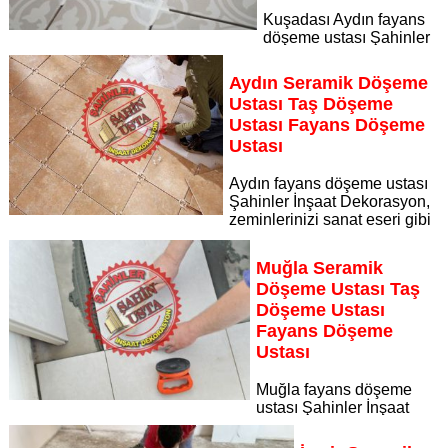
Kuşadası Aydın fayans
döşeme ustası Şahinler
İnşaat Dekorasyon, zeminlerinizi sanat eseri gibi işleyen
uzman kadrosuyla Kuşadası Aydın bölgesine özel hizmet
Aydın Seramik Döşeme
sunuyor
Ustası Taş Döşeme
Sayfaya Git
Ustası Fayans Döşeme
Ustası
Aydın fayans döşeme ustası
Şahinler İnşaat Dekorasyon,
zeminlerinizi sanat eseri gibi
işleyen uzman kadrosuyla Aydın bölgesine özel hizmet
sunuyor Aydın seramik döşeme ustası taş döşeme ustası
Muğla Seramik
fayans döşeme ustası
Döşeme Ustası Taş
Sayfaya Git
Döşeme Ustası
Fayans Döşeme
Ustası
Muğla fayans döşeme
ustası Şahinler İnşaat
Dekorasyon, zeminlerinizi sanat eseri gibi işleyen uzman
kadrosuyla Muğla bölgesine özel hizmet sunuyor Muğla