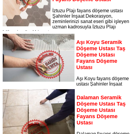
İztuzu Plajı fayans döşeme ustası
Şahinler İnşaat Dekorasyon,
zeminlerinizi sanat eseri gibi işleyen
uzman kadrosuyla İztuzu Plajı
bölgesine özel hizmet sunuyor
Sayfaya Git
Aşı Koyu Seramik
Döşeme Ustası Taş
Döşeme Ustası
Fayans Döşeme
Ustası
Aşı Koyu fayans döşeme
ustası Şahinler İnşaat
Dekorasyon, zeminlerinizi sanat eseri gibi işleyen uzman
kadrosuyla Aşı Koyu bölgesine özel hizmet sunuyor
Dalaman Seramik
Sayfaya Git
Döşeme Ustası Taş
Döşeme Ustası
Fayans Döşeme
Ustası
Dalaman fayans döşeme