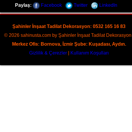
Dekorasyon, zeminlerinizi sanat eseri gibi işleyen uzman
Paylaş:
Facebook
Twitter
LinkedIn
kadrosuyla Eski Datça bölgesine özel hizmet sunuyor
Sayfaya Git
Şahinler İnşaat Tadilat Dekorasyon: 0532 165 16 83
© 2026 sahinusta.com by Şahinler İnşaat Tadilat Dekorasyon 
Merkez Ofis: Bornova, İzmir Şube: Kuşadası, Aydın.
Gizlilik & Çerezler
|
Kullanım Koşulları