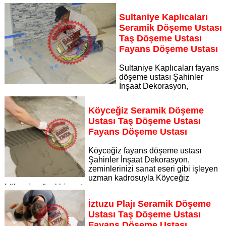
Dekorasyon, zeminlerinizi sanat eseri gibi işleyen uzman
kadrosuyla Ortaca bölgesine özel hizmet sunuyor Ortaca
Sultaniye Kaplıcaları
seramik döşeme ustası taş döşeme ustası fayans döşeme
Seramik Döşeme Ustası
ustası
Taş Döşeme Ustası
Sayfaya Git
Fayans Döşeme Ustası
Sultaniye Kaplıcaları fayans
döşeme ustası Şahinler
İnşaat Dekorasyon,
zeminlerinizi sanat eseri gibi işleyen uzman kadrosuyla
Sultaniye Kaplıcaları bölgesine özel hizmet sunuyor
Köyceğiz Seramik Döşeme
Sayfaya Git
Ustası Taş Döşeme Ustası
Fayans Döşeme Ustası
Köyceğiz fayans döşeme ustası
Şahinler İnşaat Dekorasyon,
zeminlerinizi sanat eseri gibi işleyen
uzman kadrosuyla Köyceğiz
bölgesine özel hizmet sunuyor
Sayfaya Git
İztuzu Plajı Seramik Döşeme
Ustası Taş Döşeme Ustası
Fayans Döşeme Ustası