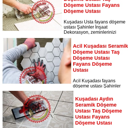
Sayfaya Git
Döşeme Ustası Fayans
Döşeme Ustası
Kuşadası Usta fayans döşeme
ustası Şahinler İnşaat
Dekorasyon, zeminlerinizi
sanat eseri gibi işleyen uzman kadrosuyla Kuşadası Usta
bölgesine özel hizmet sunuyor
Acil Kuşadası Serami
Sayfaya Git
Döşeme Ustası Taş
Döşeme Ustası
Fayans Döşeme
Ustası
Acil Kuşadası fayans
döşeme ustası Şahinler
İnşaat Dekorasyon, zeminlerinizi sanat eseri gibi işleyen
uzman kadrosuyla Acil Kuşadası bölgesine özel hizmet
Kuşadası Aydın
sunuyor
Seramik Döşeme
Sayfaya Git
Ustası Taş Döşeme
Ustası Fayans
Döşeme Ustası