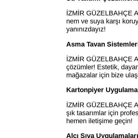
İZMİR GÜZELBAHÇE ALÇI 
nem ve suya karşı koruyun
yanınızdayız!
Asma Tavan Sistemleri
İZMİR GÜZELBAHÇE ALÇI
çözümler! Estetik, dayan
mağazalar için bize ulaş
Kartonpiyer Uygulamala
İZMİR GÜZELBAHÇE ALÇI 
şık tasarımlar için profe
hemen iletişime geçin!
Alçı Sıva Uygulamaları