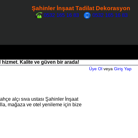
Şahinler İnşaat Tadilat Dekorasyon
0532 165 16 83
0532 165 16 83
l hizmet. Kalite ve güven bir arada!
Üye Ol
veya
Giriş Yap
hçe alçı sıva ustası Şahinler İnşaat
illa, mağaza ve otel yenileme için bize