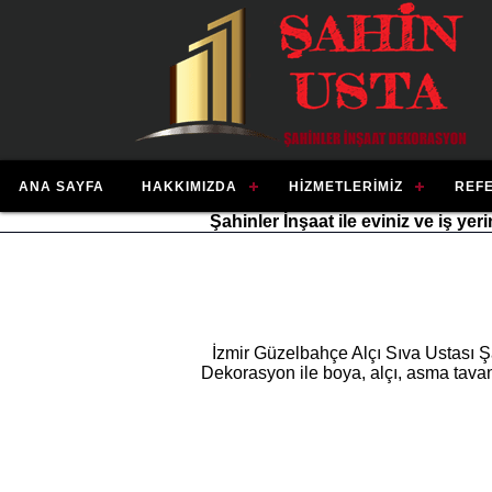
ANA SAYFA
HAKKIMIZDA
HIZMETLERIMIZ
REF
Şahinler İnşaat ile eviniz ve iş ye
İzmir Güzelbahçe Alçı Sıva Ustası Ş
Dekorasyon ile boya, alçı, asma tavan,