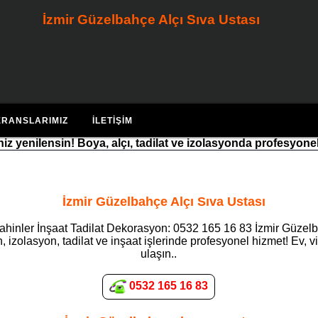
İzmir Güzelbahçe Alçı Sıva Ustası
ERANSLARIMIZ
İLETIŞIM
riniz yenilensin! Boya, alçı, tadilat ve izolasyonda profesyone
İzmir Güzelbahçe Alçı Sıva Ustası
ahinler İnşaat Tadilat Dekorasyon: 0532 165 16 83 İzmir Güzelba
 izolasyon, tadilat ve inşaat işlerinde profesyonel hizmet! Ev, v
ulaşın..
0532 165 16 83