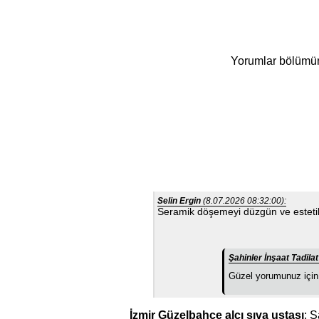
Yorumlar bölümüne 
Selin Ergin
(8.07.2026 08:32:00):
Seramik döşemeyi düzgün ve estetik
Şahinler İnşaat Tadil
Güzel yorumunuz için 
İzmir Güzelbahçe alçı sıva ustası
; Ş