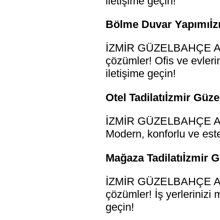
iletişime geçin!
Bölme Duvar Yapımıİzm
İZMİR GÜZELBAHÇE ALÇI
çözümler! Ofis ve evlerin
iletişime geçin!
Otel Tadilatıİzmir Güze
İZMİR GÜZELBAHÇE ALÇI 
Modern, konforlu ve estet
Mağaza Tadilatıİzmir G
İZMİR GÜZELBAHÇE ALÇI 
çözümler! İş yerlerinizi 
geçin!