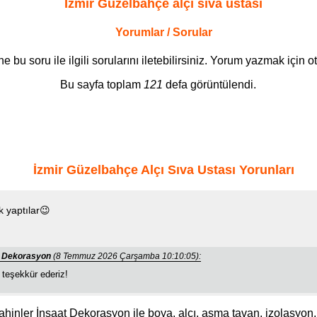
İzmir Güzelbahçe alçı sıva ustası
Yorumlar / Sorular
bu soru ile ilgili sorularını iletebilirsiniz. Yorum yazmak için 
Bu sayfa toplam
121
defa görüntülendi.
İzmir Güzelbahçe Alçı Sıva Ustası Yorunları
 yaptılar😉
at Dekorasyon
(8 Temmuz 2026 Çarşamba 10:10:05):
teşekkür ederiz!
ahinler İnşaat Dekorasyon ile boya, alçı, asma tavan, izolasyon, 