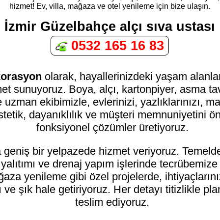
hizmet! Ev, villa, mağaza ve otel yenileme için bize ulaşın.
İzmir Güzelbahçe alçı sıva ustası
0532 165 16 83
ekorasyon
olarak, hayallerinizdeki yaşam alanla
zmet sunuyoruz. Boya, alçı, kartonpiyer, asma 
 uzman ekibimizle, evlerinizi, yazlıklarınızı, mağ
stetik, dayanıklılık ve müşteri memnuniyetini 
fonksiyonel çözümler üretiyoruz.
a geniş bir yelpazede hizmet veriyoruz. Temeld
u yalıtımı ve drenaj yapım işlerinde tecrübemiz
mağaza yenileme gibi özel projelerde, ihtiyaçlar
ve şık hale getiriyoruz. Her detayı titizlikle pl
teslim ediyoruz.