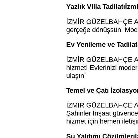
Yazlık Villa Tadilatıİz
İZMİR GÜZELBAHÇE ALÇI S
gerçeğe dönüşsün! Moder
Ev Yenileme ve Tadilat
İZMİR GÜZELBAHÇE ALÇI 
hizmet! Evlerinizi modern
ulaşın!
Temel ve Çatı İzolasyo
İZMİR GÜZELBAHÇE ALÇI
Şahinler İnşaat güvences
hizmet için hemen iletiş
Su Yalıtımı Çözümleriİ