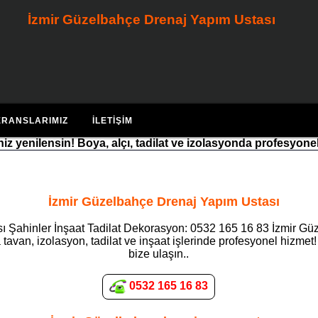
İzmir Güzelbahçe Drenaj Yapım Ustası
ERANSLARIMIZ
İLETIŞIM
riniz yenilensin! Boya, alçı, tadilat ve izolasyonda profesyone
İzmir Güzelbahçe Drenaj Yapım Ustası
 Şahinler İnşaat Tadilat Dekorasyon: 0532 165 16 83 İzmir Gü
tavan, izolasyon, tadilat ve inşaat işlerinde profesyonel hizmet!
bize ulaşın..
0532 165 16 83