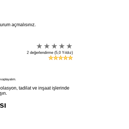
oturum açmalısınız.
2 değerlendirme (5,0 Yıldız)
evaplayalım.
olasyon, tadilat ve inşaat işlerinde
şın.
sı