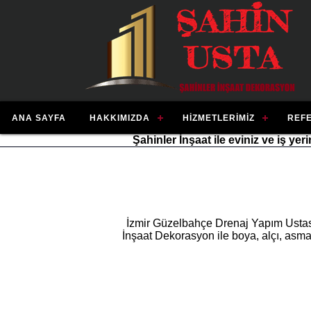
ANA SAYFA
HAKKIMIZDA
HIZMETLERIMIZ
REF
Şahinler İnşaat ile eviniz ve iş ye
İzmir Güzelbahçe Drenaj Yapım Ustası
İnşaat Dekorasyon ile boya, alçı, asma 