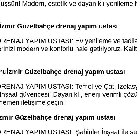
üşsün! Modern, estetik ve dayanıklı yenileme h
tİzmir Güzelbahçe drenaj yapım ustası
AJ YAPIM USTASI: Ev yenileme ve tadilatta
inizi modern ve konforlu hale getiriyoruz. Kalite
onuİzmir Güzelbahçe drenaj yapım ustası
NAJ YAPIM USTASI: Temel ve Çatı İzolasyo
nşaat güvencesi! Dayanıklı, enerji verimli çözü
hemen iletişime geçin!
İzmir Güzelbahçe drenaj yapım ustası
AJ YAPIM USTASI: Şahinler İnşaat ile su ya