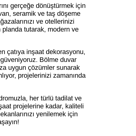
rını gerçeğe dönüştürmek için
tavan, seramik ve taş döşeme
azalarınızı ve otellerinizi
ön planda tutarak, modern ve
en çatıya inşaat dekorasyonu,
e güveniyoruz. Bölme duvar
ınıza uygun çözümler sunarak
anlıyor, projelerinizi zamanında
omuzla, her türlü tadilat ve
at projelerine kadar, kaliteli
ekanlarınızı yenilemek için
aşayın!