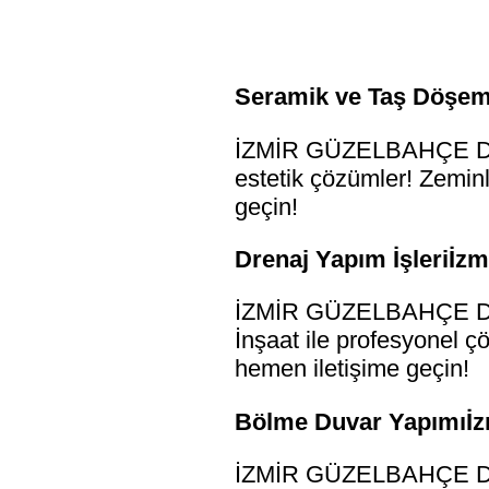
Seramik ve Taş Döşem
İZMİR GÜZELBAHÇE DRE
estetik çözümler! Zeminl
geçin!
Drenaj Yapım İşleriİz
İZMİR GÜZELBAHÇE DREN
İnşaat ile profesyonel ç
hemen iletişime geçin!
Bölme Duvar Yapımıİz
İZMİR GÜZELBAHÇE DRE