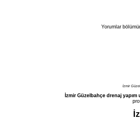
Yorumlar bölümüne 
İzmir Güze
İzmir Güzelbahçe drenaj yapım 
pro
İ