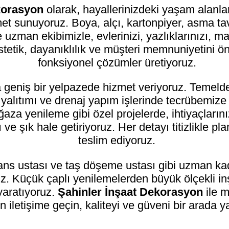
ekorasyon
olarak, hayallerinizdeki yaşam alanla
zmet sunuyoruz. Boya, alçı, kartonpiyer, asma 
 uzman ekibimizle, evlerinizi, yazlıklarınızı, mağ
stetik, dayanıklılık ve müşteri memnuniyetini 
fonksiyonel çözümler üretiyoruz.
a geniş bir yelpazede hizmet veriyoruz. Temeld
u yalıtımı ve drenaj yapım işlerinde tecrübemiz
mağaza yenileme gibi özel projelerde, ihtiyaçlar
ve şık hale getiriyoruz. Her detayı titizlikle pl
teslim ediyoruz.
ans ustası ve taş döşeme ustası gibi uzman kadr
. Küçük çaplı yenilemelerden büyük ölçekli inşa
yaratıyoruz.
Şahinler İnşaat Dekorasyon
ile m
 iletişime geçin, kaliteyi ve güveni bir arada y