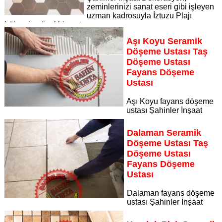
zeminlerinizi sanat eseri gibi işleyen
uzman kadrosuyla İztuzu Plajı
bölgesine özel hizmet sunuyor
Sayfaya Git
Aşı Koyu Seramik
Döşeme Ustası Taş
Döşeme Ustası
Fayans Döşeme
Ustası
Aşı Koyu fayans döşeme
ustası Şahinler İnşaat
Dekorasyon, zeminlerinizi sanat eseri gibi işleyen uzman
kadrosuyla Aşı Koyu bölgesine özel hizmet sunuyor
Dalaman Seramik
Sayfaya Git
Döşeme Ustası Taş
Döşeme Ustası
Fayans Döşeme
Ustası
Dalaman fayans döşeme
ustası Şahinler İnşaat
Dekorasyon, zeminlerinizi sanat eseri gibi işleyen uzman
kadrosuyla Dalaman bölgesine özel hizmet sunuyor