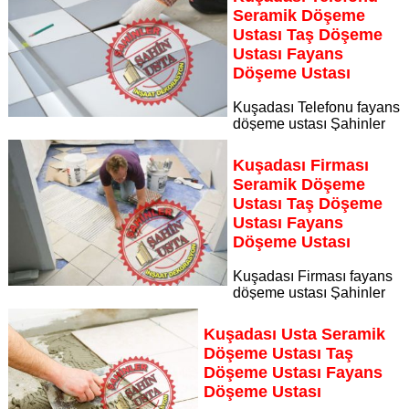
Sayfaya Git
Seramik Döşeme
Ustası Taş Döşeme
Ustası Fayans
Döşeme Ustası
Kuşadası Telefonu fayans
döşeme ustası Şahinler
İnşaat Dekorasyon, zeminlerinizi sanat eseri gibi işleyen
uzman kadrosuyla Kuşadası Telefonu bölgesine özel hizmet
Kuşadası Firması
sunuyor
Seramik Döşeme
Sayfaya Git
Ustası Taş Döşeme
Ustası Fayans
Döşeme Ustası
Kuşadası Firması fayans
döşeme ustası Şahinler
İnşaat Dekorasyon, zeminlerinizi sanat eseri gibi işleyen
uzman kadrosuyla Kuşadası Firması bölgesine özel hizmet
Kuşadası Usta Seramik
sunuyor
Döşeme Ustası Taş
Sayfaya Git
Döşeme Ustası Fayans
Döşeme Ustası