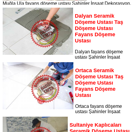
Muğla Ula fayans döşeme ustası Şahinler İnşaat Dekorasyon,
zeminlerinizi sanat eseri gibi işleyen uzman kadrosuyla Muğl
Ula bölgesine özel hizmet sunuyor
Dalyan Seramik
Sayfaya Git
Döşeme Ustası Taş
Döşeme Ustası
Fayans Döşeme
Ustası
Dalyan fayans döşeme
ustası Şahinler İnşaat
Dekorasyon, zeminlerinizi sanat eseri gibi işleyen uzman
kadrosuyla Dalyan bölgesine özel hizmet sunuyor Dalyan
Ortaca Seramik
seramik döşeme ustası taş döşeme ustası fayans döşeme
Döşeme Ustası Taş
ustası
Döşeme Ustası
Sayfaya Git
Fayans Döşeme
Ustası
Ortaca fayans döşeme
ustası Şahinler İnşaat
Dekorasyon, zeminlerinizi sanat eseri gibi işleyen uzman
kadrosuyla Ortaca bölgesine özel hizmet sunuyor Ortaca
Sultaniye Kaplıcaları
seramik döşeme ustası taş döşeme ustası fayans döşeme
Seramik Döşeme Ustası