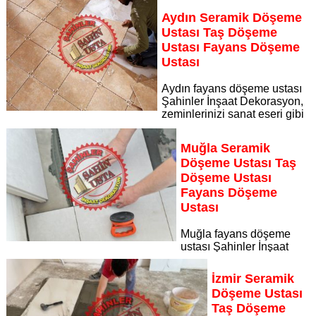
uzman kadrosuyla Kuşadası Aydın bölgesine özel hizmet
Aydın Seramik Döşeme
sunuyor
Ustası Taş Döşeme
Sayfaya Git
Ustası Fayans Döşeme
Ustası
Aydın fayans döşeme ustası
Şahinler İnşaat Dekorasyon,
zeminlerinizi sanat eseri gibi
işleyen uzman kadrosuyla Aydın bölgesine özel hizmet
sunuyor Aydın seramik döşeme ustası taş döşeme ustası
Muğla Seramik
fayans döşeme ustası
Döşeme Ustası Taş
Sayfaya Git
Döşeme Ustası
Fayans Döşeme
Ustası
Muğla fayans döşeme
ustası Şahinler İnşaat
Dekorasyon, zeminlerinizi sanat eseri gibi işleyen uzman
kadrosuyla Muğla bölgesine özel hizmet sunuyor Muğla
İzmir Seramik
seramik döşeme ustası taş döşeme ustası fayans döşeme
Döşeme Ustası
ustası
Taş Döşeme
Sayfaya Git