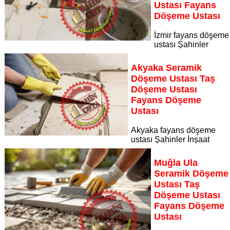
Ustası Fayans
Döşeme Ustası
İzmir fayans döşeme
ustası Şahinler
İnşaat Dekorasyon, zeminlerinizi sanat eseri gibi işleyen
uzman kadrosuyla İzmir bölgesine özel hizmet sunuyor İzmir
Akyaka Seramik
seramik döşeme ustası taş döşeme ustası fayans döşeme
Döşeme Ustası Taş
ustası
Döşeme Ustası
Sayfaya Git
Fayans Döşeme
Ustası
Akyaka fayans döşeme
ustası Şahinler İnşaat
Dekorasyon, zeminlerinizi sanat eseri gibi işleyen uzman
kadrosuyla Akyaka bölgesine özel hizmet sunuyor Akyaka
Muğla Ula
seramik döşeme ustası taş döşeme ustası fayans döşeme
Seramik Döşeme
ustası
Ustası Taş
Sayfaya Git
Döşeme Ustası
Fayans Döşeme
Ustası