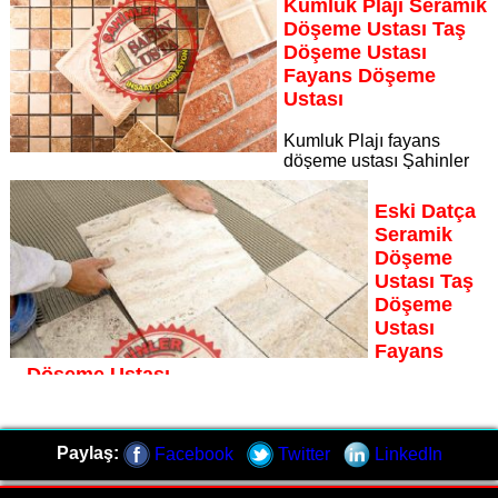
Kumluk Plajı Seramik
Sayfaya Git
Döşeme Ustası Taş
Döşeme Ustası
Fayans Döşeme
Ustası
Kumluk Plajı fayans
döşeme ustası Şahinler
İnşaat Dekorasyon, zeminlerinizi sanat eseri gibi işleyen
uzman kadrosuyla Kumluk Plajı bölgesine özel hizmet
Eski Datça
sunuyor
Seramik
Sayfaya Git
Döşeme
Ustası Taş
Döşeme
Ustası
Fayans
Döşeme Ustası
Eski Datça fayans döşeme ustası Şahinler İnşaat
Dekorasyon, zeminlerinizi sanat eseri gibi işleyen uzman
Paylaş:
Facebook
Twitter
LinkedIn
kadrosuyla Eski Datça bölgesine özel hizmet sunuyor
Sayfaya Git