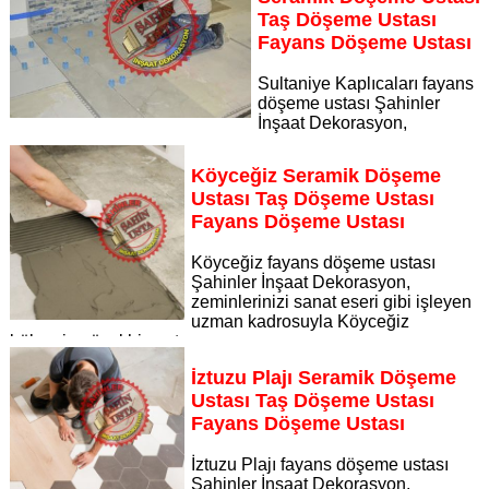
ustası
Taş Döşeme Ustası
Sayfaya Git
Fayans Döşeme Ustası
Sultaniye Kaplıcaları fayans
döşeme ustası Şahinler
İnşaat Dekorasyon,
zeminlerinizi sanat eseri gibi işleyen uzman kadrosuyla
Sultaniye Kaplıcaları bölgesine özel hizmet sunuyor
Köyceğiz Seramik Döşeme
Sayfaya Git
Ustası Taş Döşeme Ustası
Fayans Döşeme Ustası
Köyceğiz fayans döşeme ustası
Şahinler İnşaat Dekorasyon,
zeminlerinizi sanat eseri gibi işleyen
uzman kadrosuyla Köyceğiz
bölgesine özel hizmet sunuyor
Sayfaya Git
İztuzu Plajı Seramik Döşeme
Ustası Taş Döşeme Ustası
Fayans Döşeme Ustası
İztuzu Plajı fayans döşeme ustası
Şahinler İnşaat Dekorasyon,