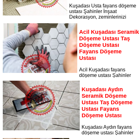
Kuşadası Usta fayans döşeme
ustası Şahinler İnşaat
Dekorasyon, zeminlerinizi
sanat eseri gibi işleyen uzman kadrosuyla Kuşadası Usta
bölgesine özel hizmet sunuyor
Acil Kuşadası Serami
Sayfaya Git
Döşeme Ustası Taş
Döşeme Ustası
Fayans Döşeme
Ustası
Acil Kuşadası fayans
döşeme ustası Şahinler
İnşaat Dekorasyon, zeminlerinizi sanat eseri gibi işleyen
uzman kadrosuyla Acil Kuşadası bölgesine özel hizmet
Kuşadası Aydın
sunuyor
Seramik Döşeme
Sayfaya Git
Ustası Taş Döşeme
Ustası Fayans
Döşeme Ustası
Kuşadası Aydın fayans
döşeme ustası Şahinler
İnşaat Dekorasyon, zeminlerinizi sanat eseri gibi işleyen