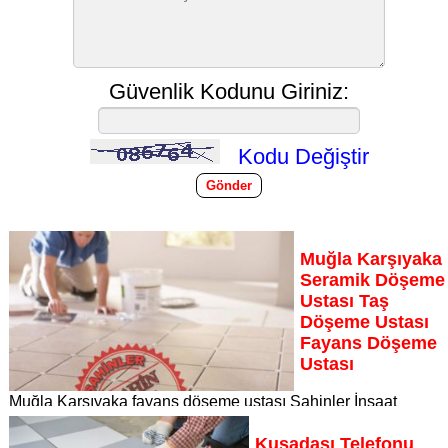
Güvenlik Kodunu Giriniz:
Kodu Değiştir
Muğla Karşıyaka
Seramik Döşeme
Ustası Taş
Döşeme Ustası
Fayans Döşeme
Ustası
Muğla Karşıyaka fayans döşeme ustası Şahinler İnşaat
Dekorasyon, zeminlerinizi sanat eseri gibi işleyen uzman
kadrosuyla Muğla Karşıyaka bölgesine özel hizmet sunuyor
Kuşadası Telefonu