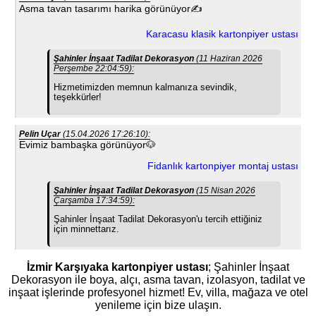
Asma tavan tasarımı harika görünüyor✍
Karacasu klasik kartonpiyer ustası
Şahinler İnşaat Tadilat Dekorasyon
(11 Haziran 2026
Perşembe 22:04:59):
Hizmetimizden memnun kalmanıza sevindik,
teşekkürler!
Pelin Uçar
(15.04.2026 17:26:10):
Evimiz bambaşka görünüyor🐶
Fidanlık kartonpiyer montaj ustası
Şahinler İnşaat Tadilat Dekorasyon
(15 Nisan 2026
Çarşamba 17:34:59):
Şahinler İnşaat Tadilat Dekorasyon'u tercih ettiğiniz
için minnettarız.
İzmir Karşıyaka kartonpiyer ustası
; Şahinler İnşaat
Dekorasyon ile boya, alçı, asma tavan, izolasyon, tadilat ve
inşaat işlerinde profesyonel hizmet! Ev, villa, mağaza ve otel
yenileme için bize ulaşın.