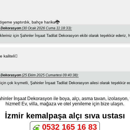
 döşeme yaptırdık, bahçe harika🐉
at Dekorasyon
(30 Ocak 2026 Cuma 11:18:33):
kleriniz için Şahinler İnşaat Tadilat Dekorasyon ekibi olarak teşekkür ederiz,
kaliteli🏽
at Dekorasyon
(25 Ekim 2025 Cumartesi 09:40:38):
r için çok kıymetli, Şahinler İnşaat Tadilat Dekorasyon ailesi olarak teşekkür e
ahinler İnşaat Dekorasyon ile boya, alçı, asma tavan, izolasyon, 
hizmet! Ev, villa, mağaza ve otel yenileme için bize ulaşın.
İzmir kemalpaşa alçı sıva ustası
0532 165 16 83