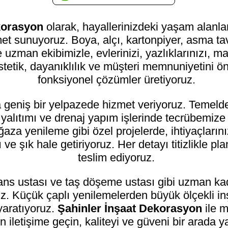
ekorasyon
olarak, hayallerinizdeki yaşam alanla
zmet sunuyoruz. Boya, alçı, kartonpiyer, asma 
 uzman ekibimizle, evlerinizi, yazlıklarınızı, mağ
stetik, dayanıklılık ve müşteri memnuniyetini 
fonksiyonel çözümler üretiyoruz.
a geniş bir yelpazede hizmet veriyoruz. Temeld
u yalıtımı ve drenaj yapım işlerinde tecrübemiz
mağaza yenileme gibi özel projelerde, ihtiyaçlar
ve şık hale getiriyoruz. Her detayı titizlikle pl
teslim ediyoruz.
ans ustası ve taş döşeme ustası gibi uzman kadr
. Küçük çaplı yenilemelerden büyük ölçekli inşa
yaratıyoruz.
Şahinler İnşaat Dekorasyon
ile m
 iletişime geçin, kaliteyi ve güveni bir arada y