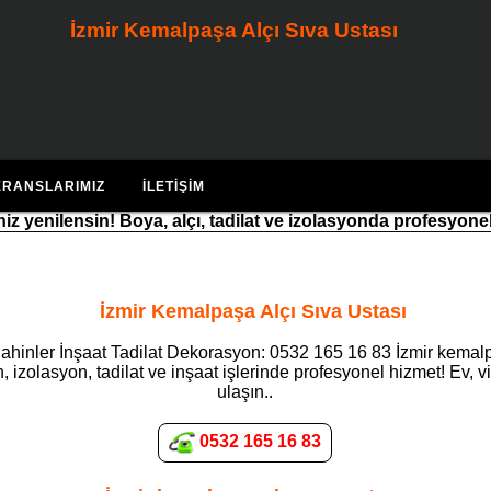
İzmir Kemalpaşa Alçı Sıva Ustası
ERANSLARIMIZ
İLETIŞIM
riniz yenilensin! Boya, alçı, tadilat ve izolasyonda profesyone
İzmir Kemalpaşa Alçı Sıva Ustası
ahinler İnşaat Tadilat Dekorasyon: 0532 165 16 83 İzmir kemalpa
 izolasyon, tadilat ve inşaat işlerinde profesyonel hizmet! Ev, v
ulaşın..
0532 165 16 83