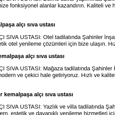
ize fonksiyonel alanlar kazandırın. Kaliteli ve 
lpaşa alçı sıva ustası
IVA USTASI: Otel tadilatında Şahinler İnşaat
ik otel yenileme çözümleri için bize ulaşın. Hızl
emalpaşa alçı sıva ustası
IVA USTASI: Mağaza tadilatında Şahinler İn
modern ve çekici hale getiriyoruz. Hızlı ve kalit
mir kemalpaşa alçı sıva ustası
VA USTASI: Yazlık ve villa tadilatında Şahinl
n, estetik ve dayanıklı yenileme hizmetleri içi