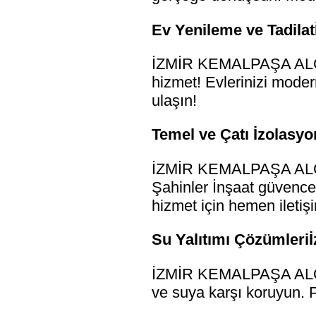
Ev Yenileme ve Tadilat
İZMİR KEMALPAŞA ALÇI S
hizmet! Evlerinizi modern
ulaşın!
Temel ve Çatı İzolasyo
İZMİR KEMALPAŞA ALÇI 
Şahinler İnşaat güvences
hizmet için hemen iletiş
Su Yalıtımı Çözümleriİ
İZMİR KEMALPAŞA ALÇI S
ve suya karşı koruyun. Pr