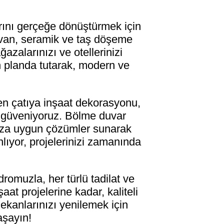
rını gerçeğe dönüştürmek için
tavan, seramik ve taş döşeme
azalarınızı ve otellerinizi
ön planda tutarak, modern ve
en çatıya inşaat dekorasyonu,
e güveniyoruz. Bölme duvar
ınıza uygun çözümler sunarak
anlıyor, projelerinizi zamanında
omuzla, her türlü tadilat ve
at projelerine kadar, kaliteli
ekanlarınızı yenilemek için
aşayın!