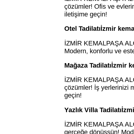
çözümler! Ofis ve evlerin
iletişime geçin!
Otel Tadilatıİzmir kema
İZMİR KEMALPAŞA ALÇI S
Modern, konforlu ve estet
Mağaza Tadilatıİzmir k
İZMİR KEMALPAŞA ALÇI S
çözümler! İş yerlerinizi 
geçin!
Yazlık Villa Tadilatıİz
İZMİR KEMALPAŞA ALÇI SI
gerçeğe dönüşsün! Moder