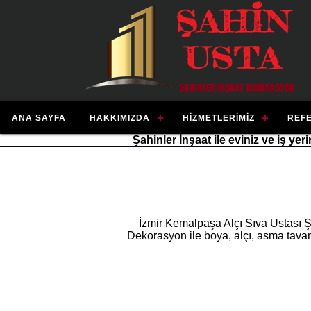
ANA SAYFA
HAKKIMIZDA
HIZMETLERIMIZ
REF
Şahinler İnşaat ile eviniz ve iş ye
İzmir Kemalpaşa Alçı Sıva Ustası Ş
Dekorasyon ile boya, alçı, asma tavan,