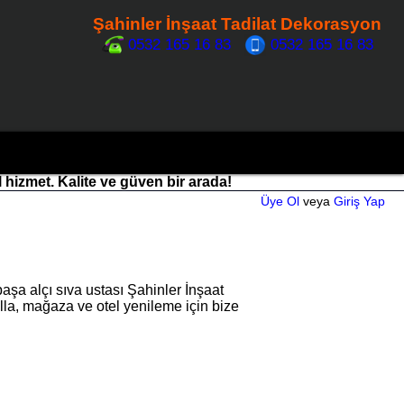
Şahinler İnşaat Tadilat Dekorasyon
0532 165 16 83
0532 165 16 83
l hizmet. Kalite ve güven bir arada!
Üye Ol
veya
Giriş Yap
şa alçı sıva ustası Şahinler İnşaat
illa, mağaza ve otel yenileme için bize