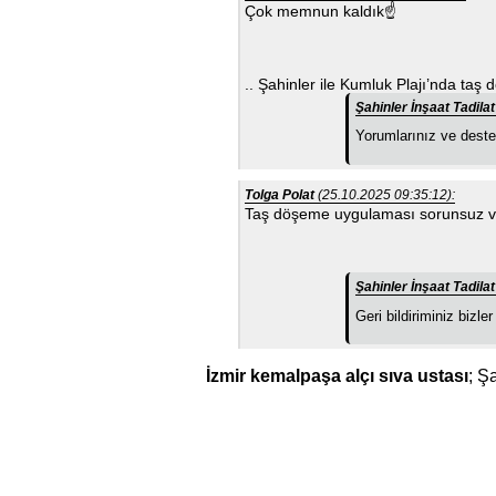
Çok memnun kaldık☝
.. Şahinler ile Kumluk Plajı’nda taş
Şahinler İnşaat Tadil
Yorumlarınız ve deste
Tolga Polat
(25.10.2025 09:35:12):
Taş döşeme uygulaması sorunsuz ve 
Şahinler İnşaat Tadil
Geri bildiriminiz bizle
İzmir kemalpaşa alçı sıva ustası
; Ş