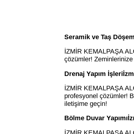
Seramik ve Taş Döşeme
İZMİR KEMALPAŞA ALÇI 
çözümler! Zeminlerinize 
Drenaj Yapım İşleriİzm
İZMİR KEMALPAŞA ALÇI S
profesyonel çözümler! Bi
iletişime geçin!
Bölme Duvar Yapımıİzm
İZMİR KEMALPAŞA ALÇI 