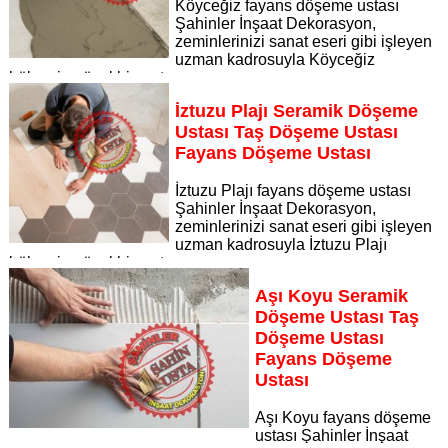
Köyceğiz fayans döşeme ustası
Şahinler İnşaat Dekorasyon,
zeminlerinizi sanat eseri gibi işleyen
uzman kadrosuyla Köyceğiz
bölgesine özel hizmet sunuyor
Sayfaya Git
İztuzu Plajı Seramik Döşeme
Ustası Taş Döşeme Ustası
Fayans Döşeme Ustası
İztuzu Plajı fayans döşeme ustası
Şahinler İnşaat Dekorasyon,
zeminlerinizi sanat eseri gibi işleyen
uzman kadrosuyla İztuzu Plajı
bölgesine özel hizmet sunuyor
Sayfaya Git
Aşı Koyu Seramik
Döşeme Ustası Taş
Döşeme Ustası
Fayans Döşeme
Ustası
Aşı Koyu fayans döşeme
ustası Şahinler İnşaat