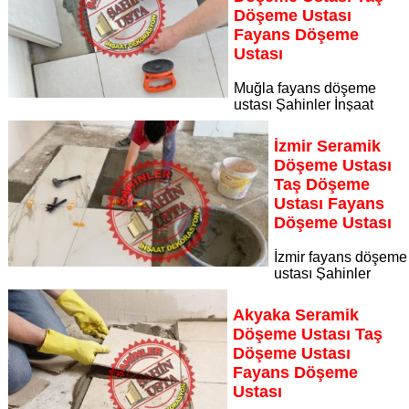
Sayfaya Git
Döşeme Ustası
Fayans Döşeme
Ustası
Muğla fayans döşeme
ustası Şahinler İnşaat
Dekorasyon, zeminlerinizi sanat eseri gibi işleyen uzman
kadrosuyla Muğla bölgesine özel hizmet sunuyor Muğla
İzmir Seramik
seramik döşeme ustası taş döşeme ustası fayans döşeme
Döşeme Ustası
ustası
Taş Döşeme
Sayfaya Git
Ustası Fayans
Döşeme Ustası
İzmir fayans döşeme
ustası Şahinler
İnşaat Dekorasyon, zeminlerinizi sanat eseri gibi işleyen
uzman kadrosuyla İzmir bölgesine özel hizmet sunuyor İzmir
Akyaka Seramik
seramik döşeme ustası taş döşeme ustası fayans döşeme
Döşeme Ustası Taş
ustası
Döşeme Ustası
Sayfaya Git
Fayans Döşeme
Ustası