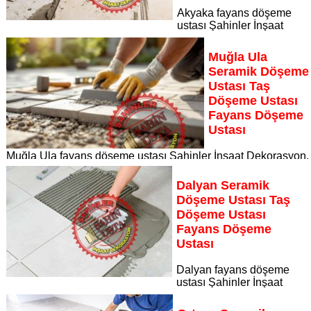
Akyaka fayans döşeme
ustası Şahinler İnşaat
Dekorasyon, zeminlerinizi sanat eseri gibi işleyen uzman
kadrosuyla Akyaka bölgesine özel hizmet sunuyor Akyaka
Muğla Ula
seramik döşeme ustası taş döşeme ustası fayans döşeme
Seramik Döşeme
ustası
Ustası Taş
Sayfaya Git
Döşeme Ustası
Fayans Döşeme
Ustası
Muğla Ula fayans döşeme ustası Şahinler İnşaat Dekorasyon,
zeminlerinizi sanat eseri gibi işleyen uzman kadrosuyla Muğl
Ula bölgesine özel hizmet sunuyor
Dalyan Seramik
Sayfaya Git
Döşeme Ustası Taş
Döşeme Ustası
Fayans Döşeme
Ustası
Dalyan fayans döşeme
ustası Şahinler İnşaat
Dekorasyon, zeminlerinizi sanat eseri gibi işleyen uzman
kadrosuyla Dalyan bölgesine özel hizmet sunuyor Dalyan