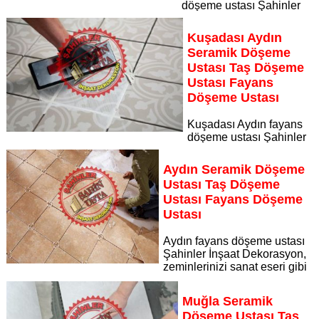
döşeme ustası Şahinler
İnşaat Dekorasyon, zeminlerinizi sanat eseri gibi işleyen
uzman kadrosuyla Acil Kuşadası bölgesine özel hizmet
Kuşadası Aydın
sunuyor
Seramik Döşeme
Sayfaya Git
Ustası Taş Döşeme
Ustası Fayans
Döşeme Ustası
Kuşadası Aydın fayans
döşeme ustası Şahinler
İnşaat Dekorasyon, zeminlerinizi sanat eseri gibi işleyen
uzman kadrosuyla Kuşadası Aydın bölgesine özel hizmet
Aydın Seramik Döşeme
sunuyor
Ustası Taş Döşeme
Sayfaya Git
Ustası Fayans Döşeme
Ustası
Aydın fayans döşeme ustası
Şahinler İnşaat Dekorasyon,
zeminlerinizi sanat eseri gibi
işleyen uzman kadrosuyla Aydın bölgesine özel hizmet
sunuyor Aydın seramik döşeme ustası taş döşeme ustası
Muğla Seramik
fayans döşeme ustası
Döşeme Ustası Taş