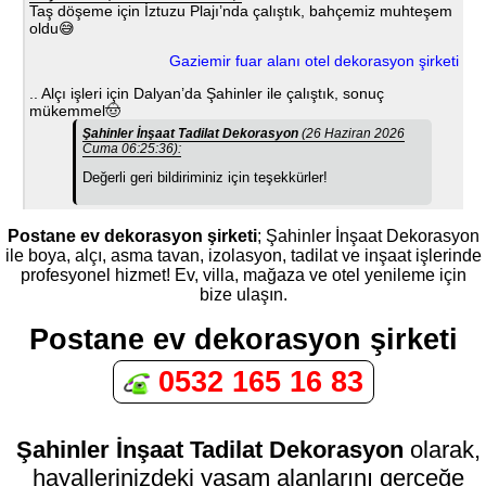
Taş döşeme için İztuzu Plajı’nda çalıştık, bahçemiz muhteşem
oldu😅
Gaziemir fuar alanı otel dekorasyon şirketi
.. Alçı işleri için Dalyan’da Şahinler ile çalıştık, sonuç
mükemmel🤠
Şahinler İnşaat Tadilat Dekorasyon
(26 Haziran 2026
Cuma 06:25:36):
Değerli geri bildiriminiz için teşekkürler!
Postane ev dekorasyon şirketi
; Şahinler İnşaat Dekorasyon
ile boya, alçı, asma tavan, izolasyon, tadilat ve inşaat işlerinde
profesyonel hizmet! Ev, villa, mağaza ve otel yenileme için
bize ulaşın.
Postane ev dekorasyon şirketi
0532 165 16 83
Şahinler İnşaat Tadilat Dekorasyon
olarak,
hayallerinizdeki yaşam alanlarını gerçeğe