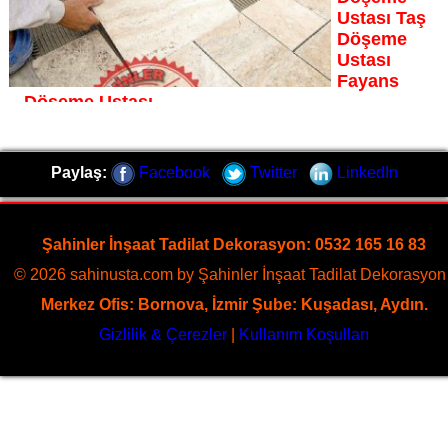
Ustası Taş
Döşeme
Ustası
Fayans
Döşeme Ustası
Eski Datça fayans döşeme ustası Şahinler İnşaat
Dekorasyon, zeminlerinizi sanat eseri gibi işleyen uzman
Paylaş:
Facebook
Twitter
LinkedIn
kadrosuyla Eski Datça bölgesine özel hizmet sunuyor
Sayfaya Git
Şahinler İnşaat Tadilat Dekorasyon: 0532 165 16 83
© 2026 sahinusta.com by Şahinler İnşaat Tadilat Dekorasyon 
Merkez Ofis: Bornova, İzmir Şube: Kuşadası, Aydın.
Gizlilik & Çerezler
|
Kullanım Koşulları