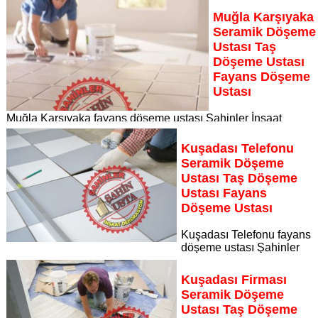
Muğla Karşıyaka
Seramik Döşeme
Ustası Taş
Döşeme Ustası
Fayans Döşeme
Ustası
Muğla Karşıyaka fayans döşeme ustası Şahinler İnşaat
Dekorasyon, zeminlerinizi sanat eseri gibi işleyen uzman
kadrosuyla Muğla Karşıyaka bölgesine özel hizmet sunuyor
Kuşadası Telefonu
Sayfaya Git
Seramik Döşeme
Ustası Taş Döşeme
Ustası Fayans
Döşeme Ustası
Kuşadası Telefonu fayans
döşeme ustası Şahinler
İnşaat Dekorasyon, zeminlerinizi sanat eseri gibi işleyen
uzman kadrosuyla Kuşadası Telefonu bölgesine özel hizmet
Kuşadası Firması
sunuyor
Seramik Döşeme
Sayfaya Git
Ustası Taş Döşeme