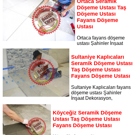
Ortaca Seramik
seramik döşeme ustası taş döşeme ustası fayans döşeme
Döşeme Ustası Taş
ustası
Döşeme Ustası
Sayfaya Git
Fayans Döşeme
Ustası
Ortaca fayans döşeme
ustası Şahinler İnşaat
Dekorasyon, zeminlerinizi sanat eseri gibi işleyen uzman
kadrosuyla Ortaca bölgesine özel hizmet sunuyor Ortaca
Sultaniye Kaplıcaları
seramik döşeme ustası taş döşeme ustası fayans döşeme
Seramik Döşeme Ustası
ustası
Taş Döşeme Ustası
Sayfaya Git
Fayans Döşeme Ustası
Sultaniye Kaplıcaları fayans
döşeme ustası Şahinler
İnşaat Dekorasyon,
zeminlerinizi sanat eseri gibi işleyen uzman kadrosuyla
Sultaniye Kaplıcaları bölgesine özel hizmet sunuyor
Köyceğiz Seramik Döşeme
Sayfaya Git
Ustası Taş Döşeme Ustası
Fayans Döşeme Ustası