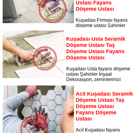
Ustası Fayans
Döşeme Ustası
Kuşadası Firması fayans
döşeme ustası Şahinler
İnşaat Dekorasyon, zeminlerinizi sanat eseri gibi işleyen
uzman kadrosuyla Kuşadası Firması bölgesine özel hizmet
Kuşadası Usta Seramik
sunuyor
Döşeme Ustası Taş
Sayfaya Git
Döşeme Ustası Fayans
Döşeme Ustası
Kuşadası Usta fayans döşeme
ustası Şahinler İnşaat
Dekorasyon, zeminlerinizi
sanat eseri gibi işleyen uzman kadrosuyla Kuşadası Usta
bölgesine özel hizmet sunuyor
Acil Kuşadası Serami
Sayfaya Git
Döşeme Ustası Taş
Döşeme Ustası
Fayans Döşeme
Ustası
Acil Kuşadası fayans